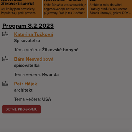
Program 8.2.2023
Kateřina Tučková
Spisovatelka
Téma večera:
Žítkovské bohyně
Bára Nesvadbová
spisovatelka
Téma večera:
Rwanda
Petr Hájek
architekt
Téma večera:
USA
DETAIL PROGRAMU