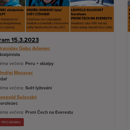
ram 15.3.2023
Branislav Gabo Adamec
kialpinista
éma večera:
Peru + skialpy
Ondřej Moravec
yžař
éma večera:
Svět lyžování
Leopold Sulovský
orolezec
éma večera:
První Čech na Everestu
L PROGRAMU