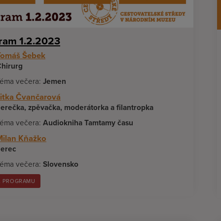
ram 1.2.2023
Tomáš Šebek
hirurg
éma večera:
Jemen
Jitka Čvančarová
erečka, zpěvačka, moderátorka a filantropka
éma večera:
Audiokniha Tamtamy času
Milan Kňažko
herec
éma večera:
Slovensko
L PROGRAMU