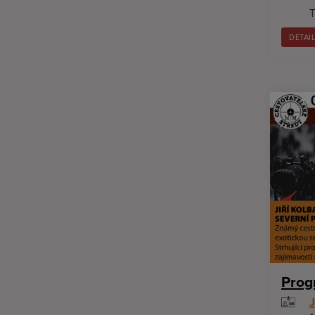
T
DETAI
Prog
J