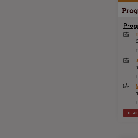
Prog
C
T
h
T
T
DETAI