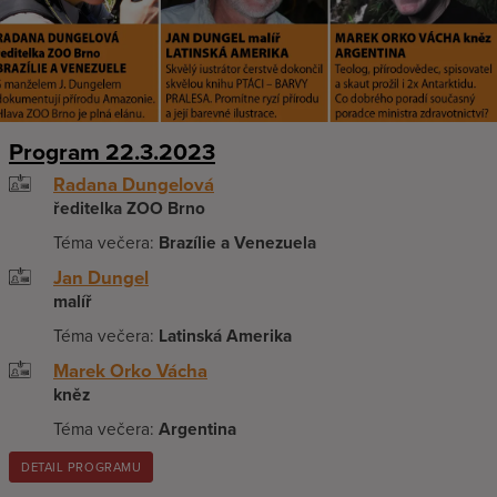
Program 22.3.2023
Radana Dungelová
ředitelka ZOO Brno
Téma večera:
Brazílie a Venezuela
Jan Dungel
malíř
Téma večera:
Latinská Amerika
Marek Orko Vácha
kněz
Téma večera:
Argentina
DETAIL PROGRAMU