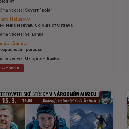
otograf
éma večera:
Severní polár
Zlata Holušová
editelka festivalu Colours of Ostrava
éma večera:
Srí Lanka
Andor Šándor
ezpečnostní poradce
éma večera:
Ukrajina – Rusko
L PROGRAMU