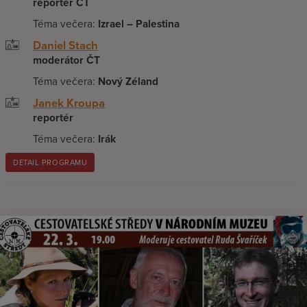
reportér ČT
Téma večera:
Izrael – Palestina
Daniel Stach
moderátor ČT
Téma večera:
Nový Zéland
Janek Kroupa
reportér
Téma večera:
Irák
DETAIL PROGRAMU