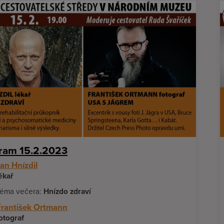
ram 15.2.2023
an Hnízdil
ékař
éma večera:
Hnízdo zdraví
František Ortmann
otograf