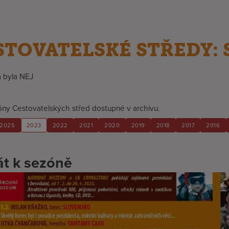
STOVATELSKÉ STŘEDY: 
a byla NEJ
óny Cestovatelských střed dostupné v archivu.
2025
2023
2022
2021
2020
2019
2018
2017
2016
át k sezóně