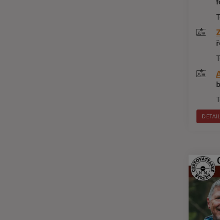
f
T
ř
T
b
T
DETAI