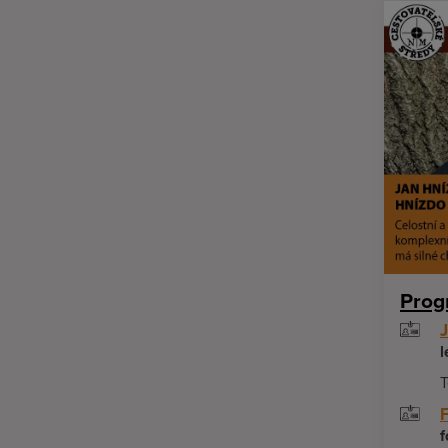
Prog
J
l
T
f