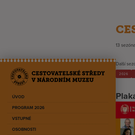
CE
13 sezón
Další sez
2026
Plak
ÚVOD
PROGRAM 2026
VSTUPNÉ
OSOBNOSTI