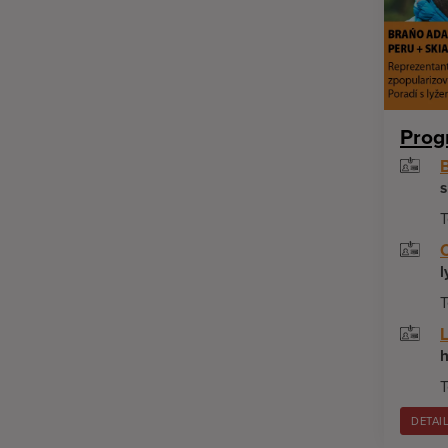
Prog
s
T
l
T
h
T
DETAI