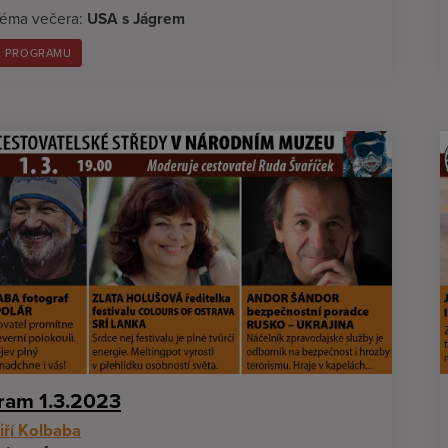
éma večera:
USA s Jágrem
L PROGRAMU
ram 1.3.2023
iří Kolbaba