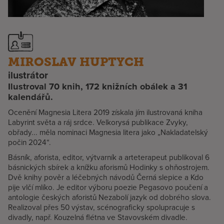
MIROSLAV HUPTYCH
ilustrátor
Ilustroval 70 knih, 172 knižních obálek a 31
kalendářů.
Ocenění Magnesia Litera 2019 získala jím ilustrovaná kniha
Labyrint světa a ráj srdce. Velkorysá publikace Zvyky,
obřady... měla nominaci Magnesia litera jako „Nakladatelský
počin 2024“.
Básník, aforista, editor, výtvarník a arteterapeut publikoval 6
básnických sbírek a knížku aforismů Hodinky s ohňostrojem.
Dvě knihy pověr a léčebných návodů Černá slepice a Kdo
pije vlčí mlíko. Je editor výboru poezie Pegasovo poučení a
antologie českých aforistů Nezabolí jazyk od dobrého slova.
Realizoval přes 50 výstav, scénograficky spolupracuje s
divadly, např. Kouzelná flétna ve Stavovském divadle.