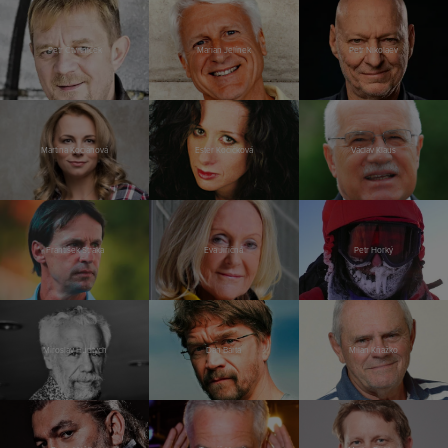
Petr Čtvrtníček
Marian Jelínek
Petr Nikolaev
Martina Kociánová
Ester Kočičková
Václav Klaus
František Straka
Eva Jiřičná
Petr Horký
Miroslav Huptych
Dan Bárta
Milan Kňažko