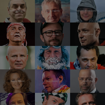
Miroslav Táborský
Martin Vopěnka
Barbora Literová Slavíková
Miroslav Donutil
Lukáš Hanulák
Daniel Landa
Michal Horáček
Kurt Diemberger
Martin Dejdar
Simona Stašová
Matěj Ruppert
Robert Jíša
David Gaydečka
Pavel Šporcl
Jan Tuna