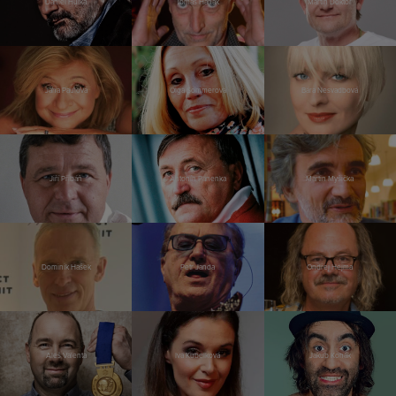
Daniel Hůlka
Tomáš Hanák
Martin Doktor
Jana Paulová
Olga Sommerová
Bára Nesvadbová
Jiří Přibáň
Antonín Panenka
Martin Myšička
Dominik Hašek
Petr Janda
Ondřej Hejma
Aleš Valenta
Iva Kubelková
Jakub Kohák