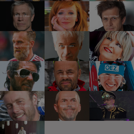
Šimon Caban
Anna Geislerová
Igor Orozovič
Karel Poborský
Robert Vano
Chantal Poullain
Peter Habeler
Radek Jaroš
Kateřina Neumannová
Jan Trávníček
Marek Eben
Ota Balage