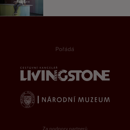
Jannis Samaras
Pořádá
Za podpory partnerů