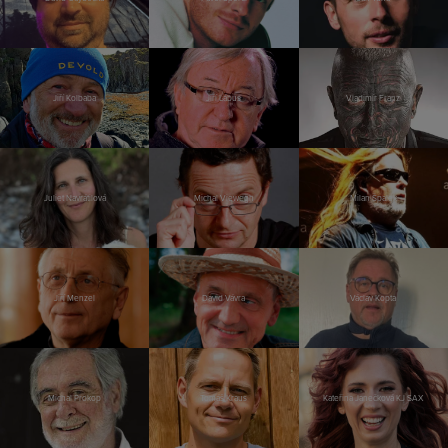
Jiří Kolbaba
Jiří Lábus
Vladimír Franz
Juliet Navrátilová
Michal Viewegh
Milan Špalek
Jiří Menzel
David Vávra
Václav Kopta
Michal Prokop
Tomáš Kraus
Kateřina Janečková KJ SAX