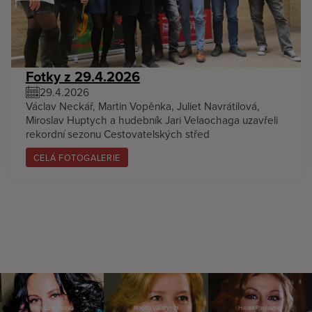
Fotky z 29.4.2026
29.4.2026
Václav Neckář, Martin Vopěnka, Juliet Navrátilová,
Miroslav Huptych a hudebník Jari Velaochaga uzavřeli
rekordní sezonu Cestovatelských střed
CELÁ FOTOGALERIE
Jitka Čvančarová
Magda Vášáryová
Halina Pawlovská