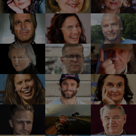
Janek Ledecký
Lucia Siposová
Stanislav Bartůšek
Václav Neckář
David Netuka
Jiří Stivín
Eva Samková
Vavřinec Hradilek
Eva Holubová
Tomáš Klus
Matěj Homola
Dominik Duka