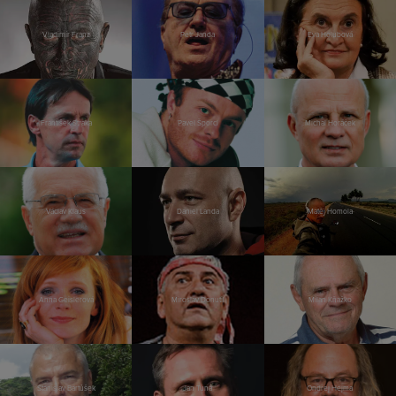
Vladimír Franz
Petr Janda
Eva Holubová
František Straka
Pavel Šporcl
Michal Horáček
Václav Klaus
Daniel Landa
Matěj Homola
Anna Geislerová
Miroslav Donutil
Milan Kňažko
Stanislav Bartůšek
Jan Tuna
Ondřej Hejma