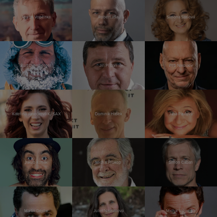
Martin Vopěnka
Robert Jíša
Simona Stašová
Kurt Diemberger
Jiří Přibáň
Petr Nikolaev
Kateřina Janečková KJ SAX
Dominik Hašek
Jana Paulová
Jakub Kohák
Michal Prokop
Šimon Caban
Martin Dejdar
Juliet Navrátilová
Michal Viewegh