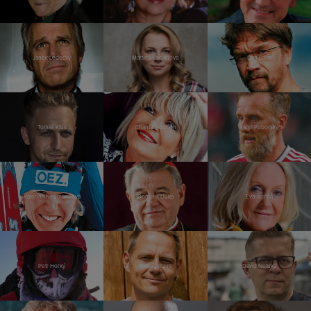
Janek Ledecký
Martina Kociánová
Dan Bárta
Tomáš Klus
Chantal Poullain
Karel Poborský
Kateřina Neumannová
Dominik Duka
Eva Jiřičná
Petr Horký
Tomáš Kraus
David Netuka