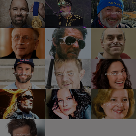
Aleš Valenta
Ota Balage
Jiří Kolbaba
Jiří Menzel
Peter Habeler
Miroslav Táborský
Vavřinec Hradilek
Petr Čtvrtníček
Lucia Siposová
Milan Špalek
Jitka Čvančarová
Magda Vášáryová
Igor Orozovič