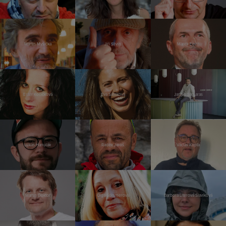
Martin Myšička
Jiří Stivín
Marek Eben
Ester Kočičková
Eva Samková
Jannis Samaras
Lukáš Hanulák
Radek Jaroš
Václav Kopta
Martin Doktor
Olga Sommerová
Barbora Literová Slavíková