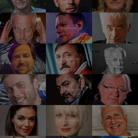
Tomáš Hanák
Matěj Ruppert
Robert Vano
David Gaydečka
Antonín Panenka
Miroslav Huptych
Jan Trávníček
Daniel Hůlka
Jiří Lábus
Iva Kubelková
Bára Nesvadbová
Marian Jelínek