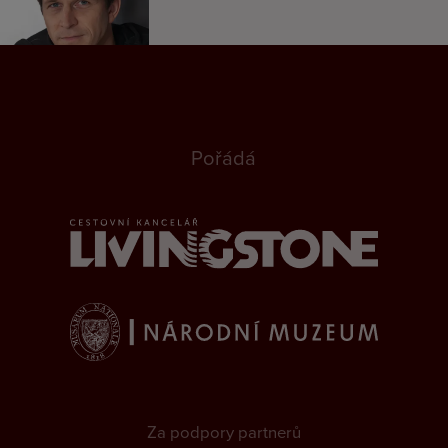
Pořádá
Za podpory partnerů