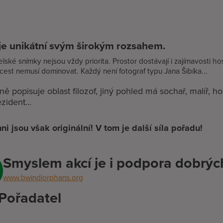
je unikátní svým širokým rozsahem.
lské snímky nejsou vždy priorita. Prostor dostávají i zajímavosti host
cest nemusí dominovat. Každý není fotograf typu Jana Šibíka...
ně popisuje oblast filozof, jiný pohled má sochař, malíř, ho
zident...
ni jsou však originální!
V tom je další síla pořadu!
Smyslem akcí je i podpora dobrých 
www.bwindiorphans.org
Pořadatel