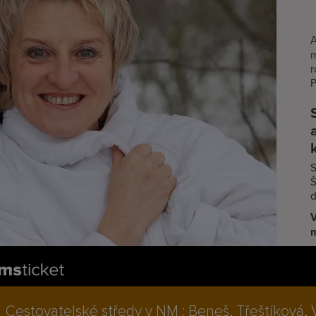
A
m
r
P
S
Š
d
V
m