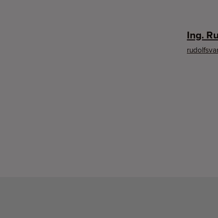
Ing. R
rudolfsv