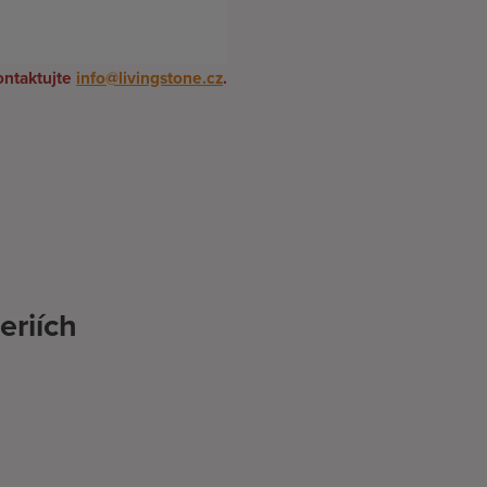
ontaktujte
info@livingstone.cz
.
eriích