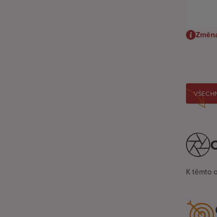
Změna
VŠECHN
O
K těmto 