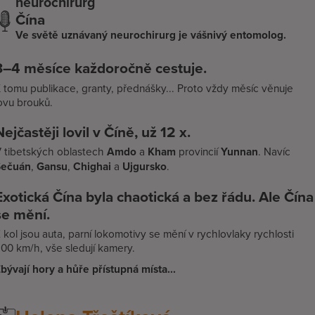
neurochirurg
Čína
Ve světě uznávaný neurochirurg je vášnivý entomolog.
3–4 měsíce každoročně cestuje.
 tomu publikace, granty, přednášky... Proto vždy měsíc věnuje
ovu brouků.
Nejčastěji lovil v Číně, už 12 x.
 tibetských oblastech
Amdo
a
Kham
provincií
Yunnan
. Navíc
Sečuán
,
Gansu
,
Chighai
a
Ujgursko
.
Exotická Čína byla chaotická a bez řádu. Ale Čína
se mění.
 kol jsou auta, parní lokomotivy se mění v rychlovlaky rychlosti
00 km/h, vše sledují kamery.
bývají hory a hůře přístupná místa...