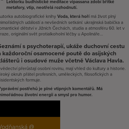
Lektorku budhistické meditace vipassana zdobí břitké
metafory, vtip, neotřelá rozhodnutí.
utorka autobiografické knihy
Voda, která hoří
má život plný
imořádných událostí a nevšedních setkání: ukrajinská babička a
omantické dětství v Jižních Čechách, studia a atmosféru 60. let v
raze, originální svět protialkoholní léčby u Apolináře...
Seznámí s psychoterapií, ukáže duchovní cestu
a každoroční osamocené poutě do asijských
klášterů i osudové muže včetně Václava Havla.
vědectví přerůstají osobní rovinu, mají vhled do kultury a historie.
iroký okruh přátel profesních, uměleckých, filosofických a
isidentských formuje.
yprávění postřehů je plné vtipných komentářů. Má
imořádnou životní energii a smysl pro humor.