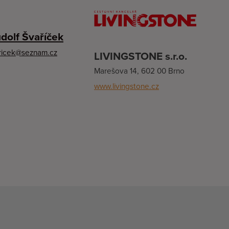
udolf Švaříček
aricek@seznam.cz
LIVINGSTONE s.r.o.
Marešova 14, 602 00 Brno
www.livingstone.cz