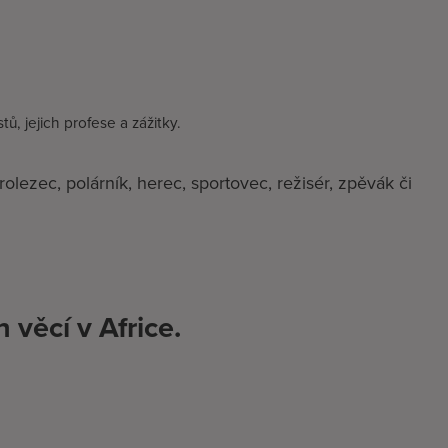
ů, jejich profese a zážitky.
rolezec, polárník, herec, sportovec, režisér, zpěvák či
věcí v Africe.