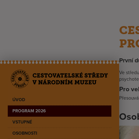
CE
PR
První d
Ve středu
psychote
Pro ve
Přesouvá
ÚVOD
PROGRAM 2026
Osob
VSTUPNÉ
OSOBNOSTI