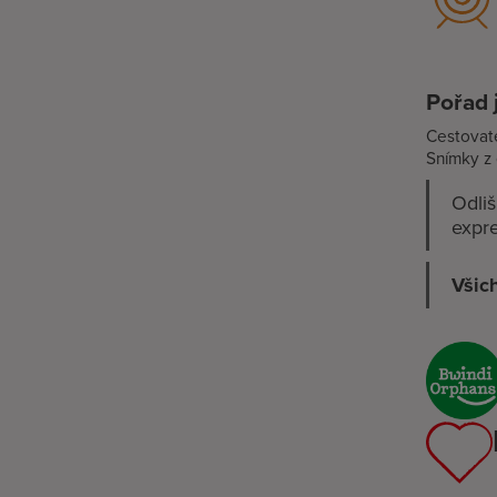
Pořad 
Cestovate
Snímky z 
Odliš
expre
Všich