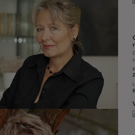
Č
K
Z
U
E