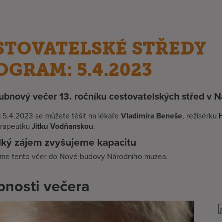
STOVATELSKÉ STŘEDY
OGRAM: 5.4.2023
ubnový večer 13. ročníku cestovatelských střed v 
 5.4.2023 se můžete těšit na lékaře
Vladimíra Beneše
, režisérku
rapeutku
Jitku Vodňanskou
.
lký zájem zvyšujeme kapacitu
me tento včer do Nové budovy Národního muzea.
nosti večera