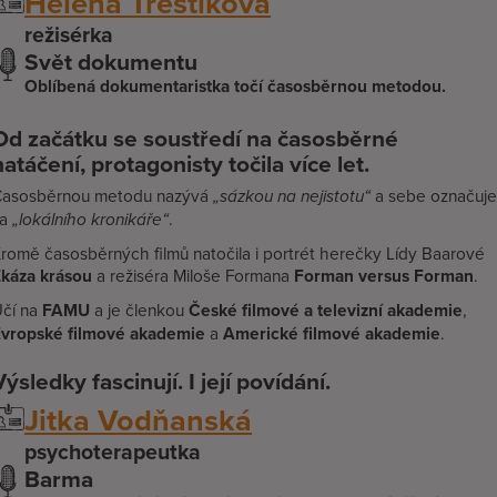
Helena Třeštíková
režisérka
Svět dokumentu
Oblíbená dokumentaristka točí časosběrnou metodou.
Od začátku se soustředí na časosběrné
natáčení, protagonisty točila více let.
asosběrnou metodu nazývá
„sázkou na nejistotu“
a sebe označuje
za
„lokálního kronikáře“
.
romě časosběrných filmů natočila i portrét herečky Lídy Baarové
káza krásou
a režiséra Miloše Formana
Forman versus Forman
.
čí na
FAMU
a je členkou
České filmové a televizní akademie
,
vropské filmové akademie
a
Americké filmové akademie
.
Výsledky fascinují. I její povídání.
Jitka Vodňanská
psychoterapeutka
Barma