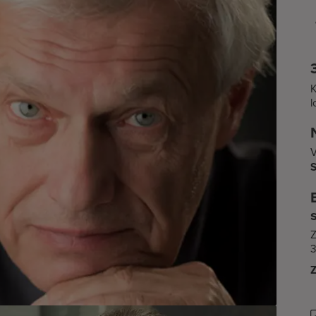
K
l
V
Z
3
Z