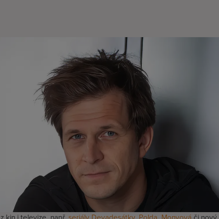
 kin i televize, např.
seriály Devadesátky
,
Polda
,
Monyová
či nový 