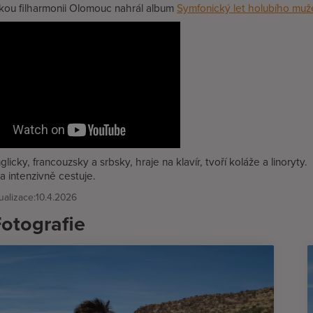
kou filharmonii Olomouc nahrál album
Symfonický let holubího muž
licky, francouzsky a srbsky, hraje na klavír, tvoří koláže a linoryty.
a intenzivně cestuje.
alizace:
10.4.2026
otografie