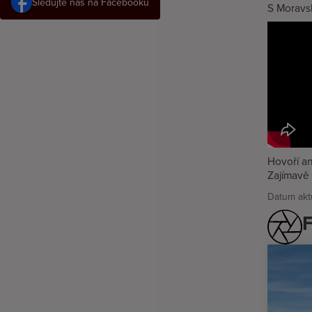
Sledujte nás na Facebooku
S Moravs
Hovoří ang
Zajímavě 
Datum aktu
F