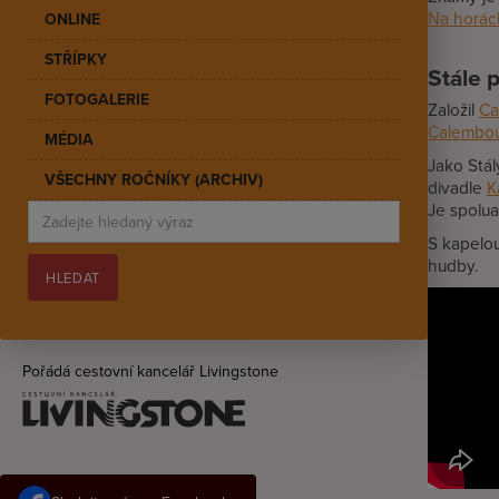
Na horác
ONLINE
STŘÍPKY
Stále 
FOTOGALERIE
Založil
Ca
Calembou
MÉDIA
Jako Stál
VŠECHNY ROČNÍKY (ARCHIV)
divadle
K
Je spolu
S kapelo
hudby.
Pořádá cestovní kancelář Livingstone