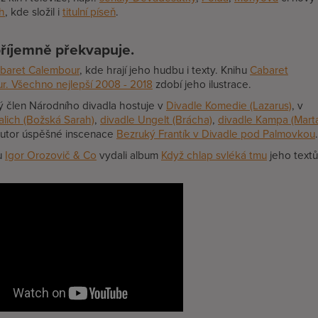
h
, kde složil i
titulní píseň
.
příjemně překvapuje.
baret Calembour
, kde hrají jeho hudbu i texty. Knihu
Cabaret
r. Všechno nejlepší 2008 - 2018
zdobí jeho ilustrace.
ý člen Národního divadla hostuje v
Divadle Komedie (Lazarus)
, v
alich (Božská Sarah)
,
divadle Ungelt (Brácha)
,
divadle Kampa (Mart
autor úspěšné inscenace
Bezruký Frantík v Divadle pod Palmovkou
.
u
Igor Orozovič & Co
vydali album
Když chlap svléká tmu
jeho textů