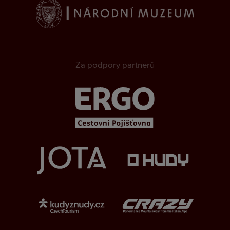
Za podpory partnerů