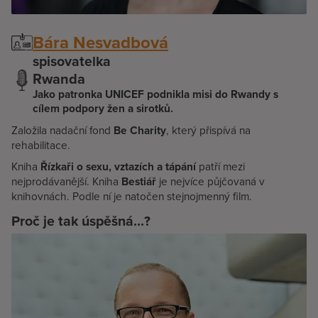
Bára Nesvadbová
spisovatelka
Rwanda
Jako patronka UNICEF podnikla misi do Rwandy s
cílem podpory žen a sirotků.
Založila nadační fond
Be Charity
, který přispívá na
rehabilitace.
Kniha
Řízkaři o sexu, vztazích a tápání
patří mezi
nejprodávanější. Kniha
Bestiář
je nejvíce půjčovaná v
knihovnách. Podle ní je natočen stejnojmenný film.
Proč je tak úspěšná...?