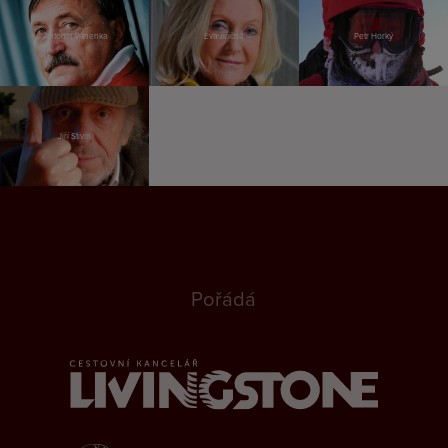
Antonín Panenka
Eva Jiřičná
Petr Horký
Jiří Stivín
Pořádá