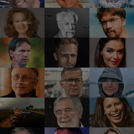
Simona Stašová
Miroslav Huptych
Dan Bárta
František Straka
Tomáš Klus
Iva Kubelková
Jiří Menzel
David Netuka
Barbora Literová Slavíková
Matěj Homola
Michal Prokop
Eva Samková