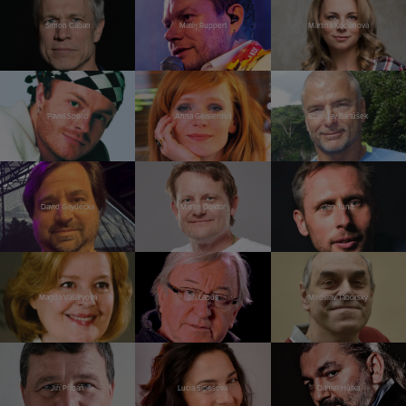
Šimon Caban
Matěj Ruppert
Martina Kociánová
Pavel Šporcl
Anna Geislerová
Stanislav Bartůšek
David Gaydečka
Martin Doktor
Jan Tuna
Magda Vášáryová
Jiří Lábus
Miroslav Táborský
Jiří Přibáň
Lucia Siposová
Daniel Hůlka