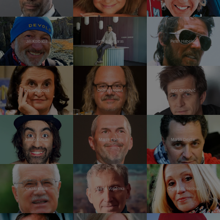
Jiří Kolbaba
Jannis Samaras
Peter Habeler
Eva Holubová
Ondřej Hejma
Igor Orozovič
Jakub Kohák
Marek Eben
Martin Dejdar
Václav Klaus
Martin Vopěnka
Olga Sommerová