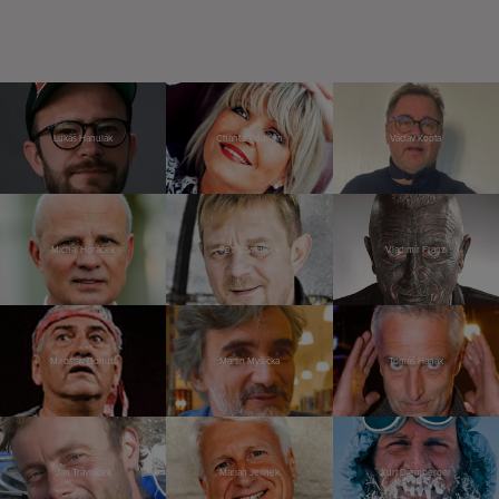
Lukáš Hanulák
Chantal Poullain
Václav Kopta
Michal Horáček
Petr Čtvrtníček
Vladimír Franz
Miroslav Donutil
Martin Myšička
Tomáš Hanák
Jan Trávníček
Marian Jelínek
Kurt Diemberger