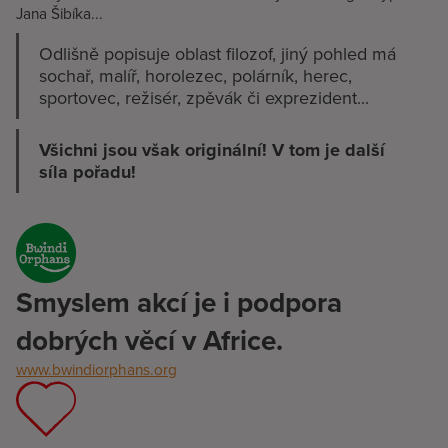
Jana Šibíka...
Odlišně popisuje oblast filozof, jiný pohled má
sochař, malíř, horolezec, polárník, herec,
sportovec, režisér, zpěvák či exprezident...
Všichni jsou však originální!
V tom je další
síla pořadu!
Smyslem akcí je i podpora
dobrých věcí v Africe.
www.bwindiorphans.org