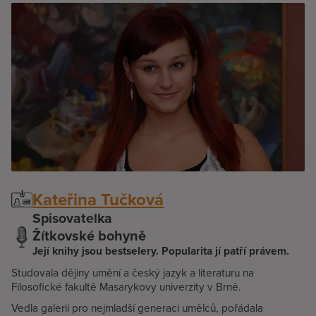
Kateřina Tučková
Spisovatelka
Žítkovské bohyně
Její knihy jsou bestselery. Popularita jí patří právem.
Studovala dějiny umění a český jazyk a literaturu na
Filosofické fakultě Masarykovy univerzity v Brně.
Vedla galerii pro nejmladší generaci umělců, pořádala