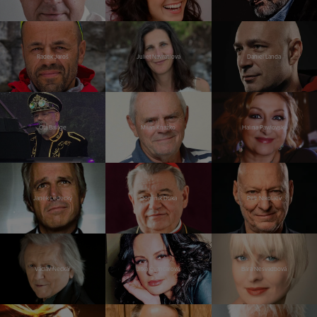
Radek Jaroš
Juliet Navrátilová
Daniel Landa
Ota Balage
Milan Kňažko
Halina Pawlovská
Janek Ledecký
Dominik Duka
Petr Nikolaev
Václav Neckář
Jitka Čvančarová
Bára Nesvadbová