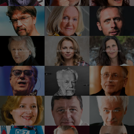
Dan Bárta
Eva Jiřičná
Jan Tuna
Václav Neckář
Martina Kociánová
Juliet Navrátilová
Petr Janda
Miroslav Huptych
Jiří Menzel
Magda Vášáryová
Jiří Přibáň
Robert Vano