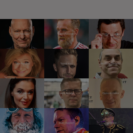
Petr Nikolaev
Karel Poborský
Michal Viewegh
Jana Paulová
Tomáš Klus
Miroslav Táborský
Iva Kubelková
David Netuka
Dominik Hašek
Kurt Diemberger
Matěj Ruppert
Ota Balage