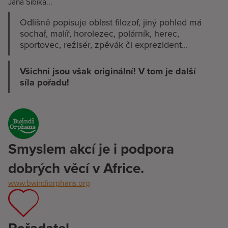
Jana Šibíka...
Odlišně popisuje oblast filozof, jiný pohled má
sochař, malíř, horolezec, polárník, herec,
sportovec, režisér, zpěvák či exprezident...
Všichni jsou však originální!
V tom je další
síla pořadu!
Smyslem akcí je i podpora
dobrých věcí v Africe.
www.bwindiorphans.org
Pořadatel