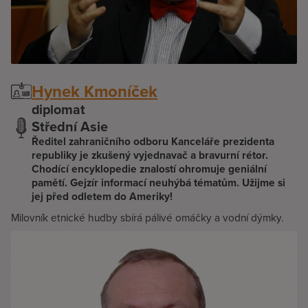
Hynek Kmoníček
diplomat
Střední Asie
Ředitel zahraničního odboru Kanceláře prezidenta
republiky je zkušený vyjednavač a bravurní rétor.
Chodící encyklopedie znalostí ohromuje geniální
pamětí. Gejzír informací neuhýbá tématům. Užijme si
jej před odletem do Ameriky!
Milovník etnické hudby sbírá pálivé omáčky a vodní dýmky.