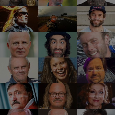
Milan Špalek
Matěj Homola
Vavřinec Hradilek
Michal Horáček
Jakub Kohák
Jan Trávníček
Milan Kňažko
Eva Samková
David Gaydečka
Antonín Panenka
Ondřej Hejma
Halina Pawlovská