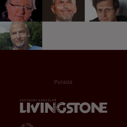
Jiří Lábus
Marek Eben
Igor Orozovič
Stanislav Bartůšek
Pořádá