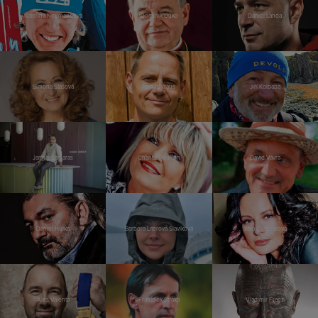
Kateřina Neumannová
Dominik Duka
Daniel Landa
Simona Stašová
Tomáš Kraus
Jiří Kolbaba
Jannis Samaras
Chantal Poullain
David Vávra
Daniel Hůlka
Barbora Literová Slavíková
Jitka Čvančarová
Aleš Valenta
František Straka
Vladimír Franz