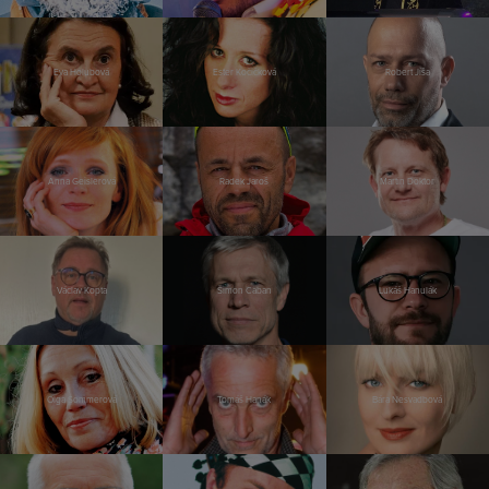
Eva Holubová
Ester Kočičková
Robert Jíša
Anna Geislerová
Radek Jaroš
Martin Doktor
Václav Kopta
Šimon Caban
Lukáš Hanulák
Olga Sommerová
Tomáš Hanák
Bára Nesvadbová