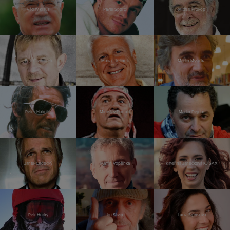
Václav Klaus
Pavel Šporcl
Michal Prokop
Petr Čtvrtníček
Marian Jelínek
Martin Myšička
Peter Habeler
Miroslav Donutil
Martin Dejdar
Janek Ledecký
Martin Vopěnka
Kateřina Janečková KJ SAX
Petr Horký
Jiří Stivín
Lucia Siposová