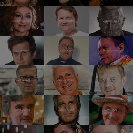
Halina Pawlovská
Martin Doktor
Vladimír Franz
Igor Orozovič
Václav Kopta
Matěj Ruppert
David Netuka
Marian Jelínek
Petr Čtvrtníček
Martin Myšička
Janek Ledecký
David Vávra