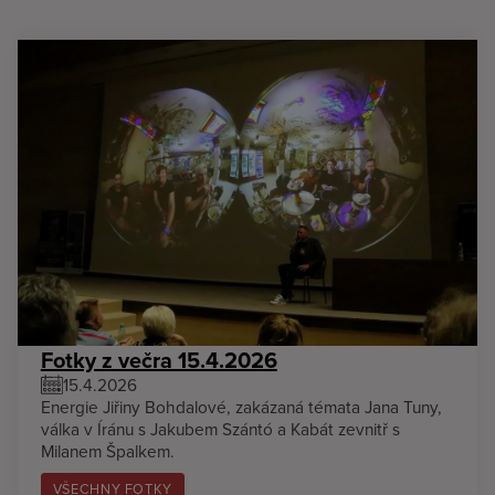
Fotky z večra 15.4.2026
15.4.2026
Energie Jiřiny Bohdalové, zakázaná témata Jana Tuny,
válka v Íránu s Jakubem Szántó a Kabát zevnitř s
Milanem Špalkem.
VŠECHNY FOTKY