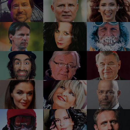
David Gaydečka
Michal Horáček
Kateřina Janečková KJ SAX
František Straka
Ester Kočičková
Kurt Diemberger
Jakub Kohák
Jiří Lábus
Dominik Duka
Iva Kubelková
Chantal Poullain
Robert Jíša
Petr Horký
Jitka Čvančarová
Jan Tuna