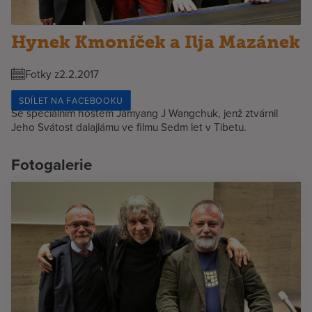
Hynek Kmoníček a Ilja Mazánek
Fotky z
2.2.2017
SDÍLET NA FACEBOOKU
Se speciálním hostem Jamyang J Wangchuk, jenž ztvárnil
Jeho Svátost dalajlámu ve filmu Sedm let v Tibetu.
Fotogalerie