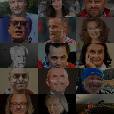
Stanislav Bartůšek
Juliet Navrátilová
Radek Jaroš
Petr Janda
Karel Poborský
Simona Stašová
Miroslav Huptych
Martin Dejdar
Eva Holubová
Miroslav Táborský
Marek Eben
Jiří Kolbaba
Ondřej Hejma
Václav Neckář
Matěj Homola