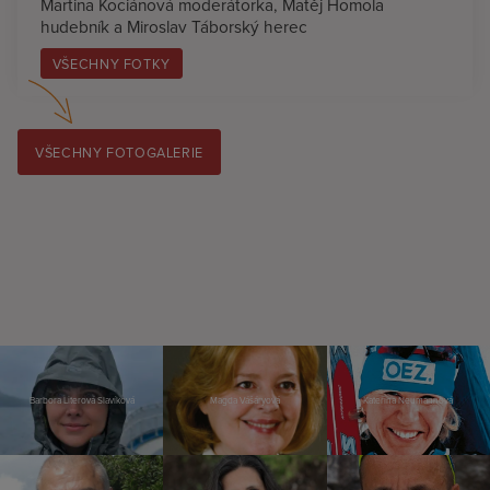
Martina Kociánová moderátorka, Matěj Homola
hudebník a Miroslav Táborský herec
VŠECHNY FOTKY
VŠECHNY FOTOGALERIE
Barbora Literová Slavíková
Magda Vášáryová
Kateřina Neumannová