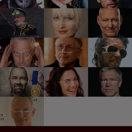
Ota Balage
Bára Nesvadbová
Petr Nikolaev
Tomáš Hanák
Jiří Menzel
Peter Habeler
Aleš Valenta
Lucia Siposová
Šimon Caban
Dominik Hašek