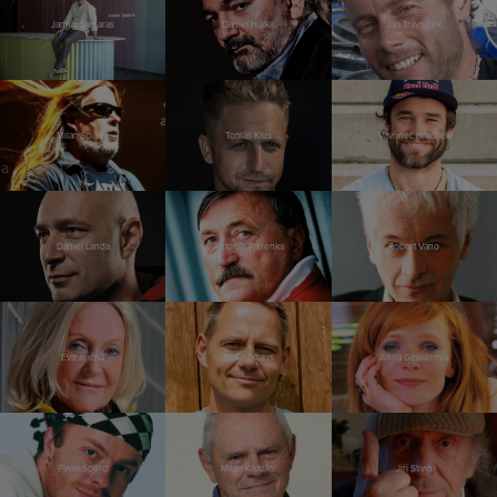
Jannis Samaras
Daniel Hůlka
Jan Trávníček
Milan Špalek
Tomáš Klus
Vavřinec Hradilek
Daniel Landa
Antonín Panenka
Robert Vano
Eva Jiřičná
Tomáš Kraus
Anna Geislerová
Pavel Šporcl
Milan Kňažko
Jiří Stivín