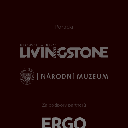
Pořádá
Za podpory partnerů