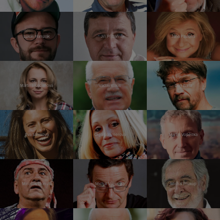
Lukáš Hanulák
Jiří Přibáň
Jana Paulová
Martina Kociánová
Václav Klaus
Dan Bárta
Eva Samková
Olga Sommerová
Martin Vopěnka
Miroslav Donutil
Michal Viewegh
Michal Prokop