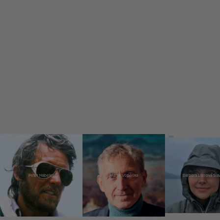
Peter Habeler
Martin Vopěnka
Barbora Literová Sla