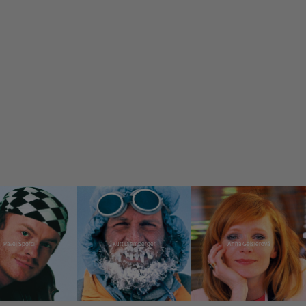
Pavel Šporcl
Kurt Diemberger
Anna Geislerová