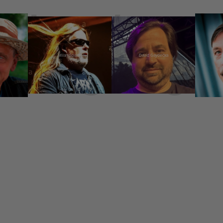
Milan Špalek
David Gaydečka