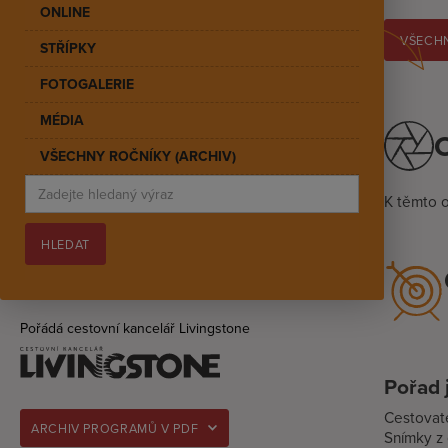
ONLINE
VŠECHN
STŘÍPKY
FOTOGALERIE
MÉDIA
O
VŠECHNY ROČNÍKY (ARCHIV)
K těmto 
Pořádá cestovní kancelář Livingstone
Pořad 
Cestovate
ARCHIV PROGRAMŮ V PDF
Snímky z 