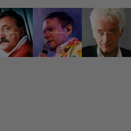
Antonín Panenka
Matěj Ruppert
Robert Vano