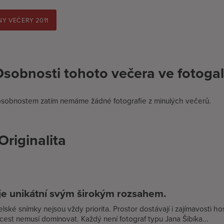
Y VEČERY 2011
sobnosti tohoto večera ve fotogal
osobnostem zatím nemáme žádné fotografie z minulých večerů.
Originalita
je unikátní svým širokým rozsahem.
lské snímky nejsou vždy priorita. Prostor dostávají i zajímavosti host
cest nemusí dominovat. Každý není fotograf typu Jana Šibíka...