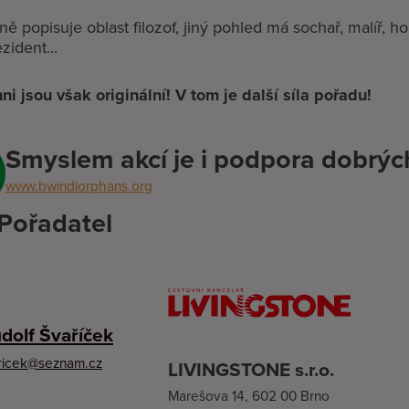
ně popisuje oblast filozof, jiný pohled má sochař, malíř, ho
zident...
ni jsou však originální!
V tom je další síla pořadu!
Smyslem akcí je i podpora dobrých 
www.bwindiorphans.org
Pořadatel
udolf Švaříček
aricek@seznam.cz
LIVINGSTONE s.r.o.
Marešova 14, 602 00 Brno