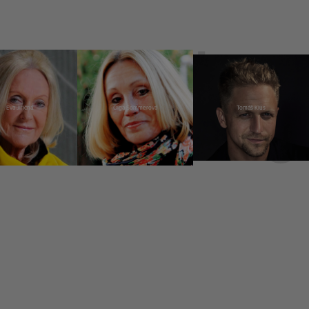
Eva Jiřičná
Olga Sommerová
Tomáš Klus