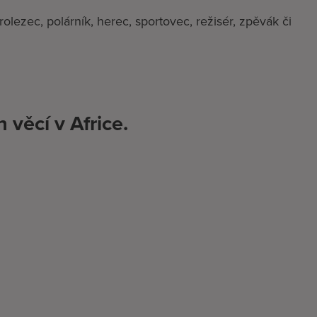
rolezec, polárník, herec, sportovec, režisér, zpěvák či
věcí v Africe.