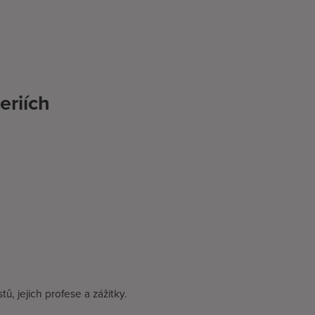
eriích
ů, jejich profese a zážitky.