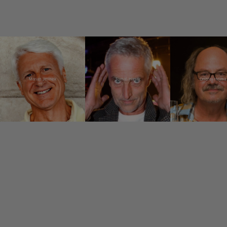
Marian Jelínek
Tomáš Hanák
Ondřej Hejma