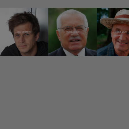
Igor Orozovič
Václav Klaus
David Vávra