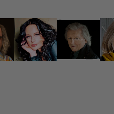
Jitka Čvančarová
Václav Neckář