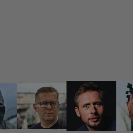
víková
David Netuka
Jan Tuna