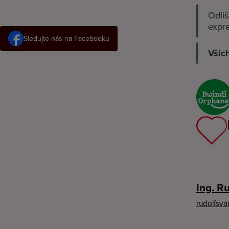
Odliš
expre
Sledujte nás na Facebooku
Všich
Ing. R
rudolfsv