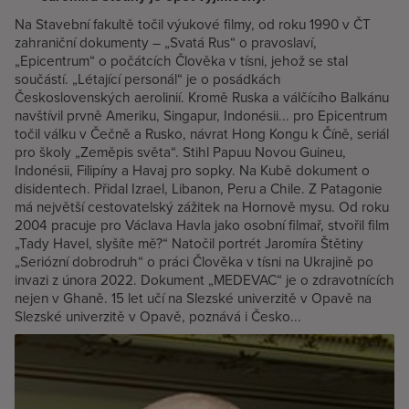
Na Stavební fakultě točil výukové filmy, od roku 1990 v ČT
zahraniční dokumenty – „Svatá Rus“ o pravoslaví,
„Epicentrum“ o počátcích Člověka v tísni, jehož se stal
součástí. „Létající personál“ je o posádkách
Československých aerolinií. Kromě Ruska a válčícího Balkánu
navštívil prvně Ameriku, Singapur, Indonésii... pro Epicentrum
točil válku v Čečně a Rusko, návrat Hong Kongu k Číně, seriál
pro školy „Zeměpis světa“. Stihl Papuu Novou Guineu,
Indonésii, Filipíny a Havaj pro sopky. Na Kubě dokument o
disidentech. Přidal Izrael, Libanon, Peru a Chile. Z Patagonie
má největší cestovatelský zážitek na Hornově mysu. Od roku
2004 pracuje pro Václava Havla jako osobní filmař, stvořil film
„Tady Havel, slyšíte mě?“ Natočil portrét Jaromíra Štětiny
„Seriózní dobrodruh“ o práci Člověka v tísni na Ukrajině po
invazi z února 2022. Dokument „MEDEVAC“ je o zdravotnících
nejen v Ghaně. 15 let učí na Slezské univerzitě v Opavě na
Slezské univerzitě v Opavě, poznává i Česko...