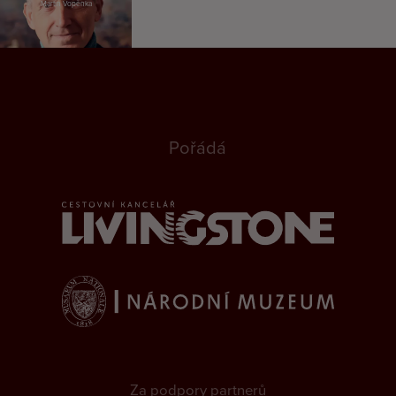
Martin Vopěnka
Pořádá
Za podpory partnerů