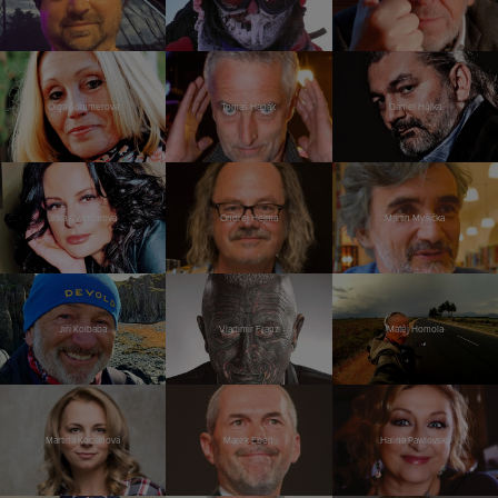
Olga Sommerová
Tomáš Hanák
Daniel Hůlka
Jitka Čvančarová
Ondřej Hejma
Martin Myšička
Jiří Kolbaba
Vladimír Franz
Matěj Homola
Martina Kociánová
Marek Eben
Halina Pawlovská