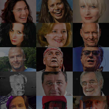
Lucia Siposová
Eva Samková
Bára Nesvadbová
Ester Kočičková
Magda Vášáryová
Petr Nikolaev
Stanislav Bartůšek
Miroslav Donutil
Petr Janda
Miroslav Huptych
Jiří Přibáň
Michal Prokop
David Gaydečka
Petr Horký
Jiří Stivín