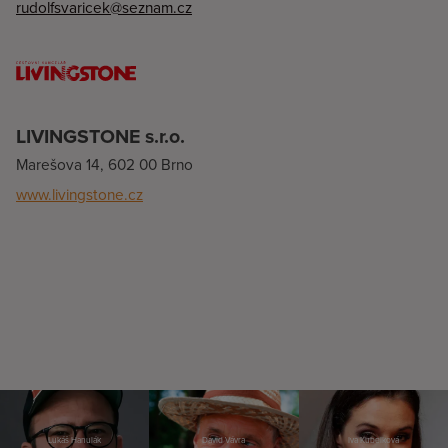
rudolfsvaricek@seznam.cz
LIVINGSTONE s.r.o.
Marešova 14, 602 00 Brno
www.livingstone.cz
Lukáš Hanulák
David Vávra
Iva Kubelková