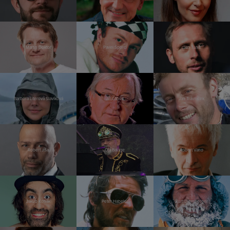
Martin Doktor
Pavel Šporcl
Jan Tuna
Barbora Literová Slavíková
Jiří Lábus
Jan Trávníček
Robert Jíša
Ota Balage
Robert Vano
Jakub Kohák
Peter Habeler
Kurt Diemberger