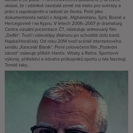
ukázal, že i zdánlivě zaostalá země má místo pro svérázy a
práci s uspokojením a radostí ze života. Poté jako
dokumentarista natáčí v Angole, Afghánistánu, Sýrii, Bosně a
Hercegovině i na Kypru. V letech 2006–2007 je dramaturg
Centra vizuální prezentace ČT, následuje animovaný film
„Delfín“. Tvoří i videoklipy (Nahoru po schodišti dolů band,
Hapka/Horáček). Od roku 2014 tvoří scénář internetového
seriálu „Kancelář Blaník“. První celovečerní film „Poslední
závod“ oslavuje příběh Hanče, Vrbaty a Ratha. Sportovní
výkony, přátelství a odvaha průkopníků sportu u nás fascinují.
Tomáš taky...