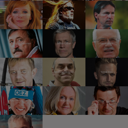
Anna Geislerová
Milan Špalek
František Straka
Antonín Panenka
Šimon Caban
Václav Klaus
Petr Čtvrtníček
Miroslav Táborský
Tomáš Klus
Kateřina Neumannová
Eva Jiřičná
Michal Viewegh