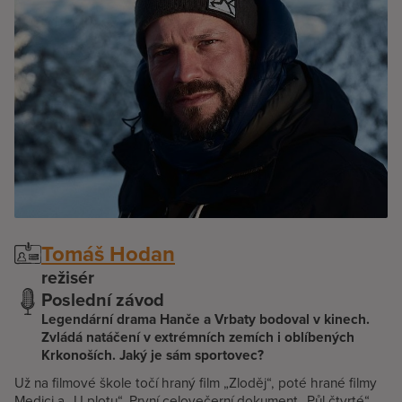
Tomáš Hodan
režisér
Poslední závod
Legendární drama Hanče a Vrbaty bodoval v kinech.
Zvládá natáčení v extrémních zemích i oblíbených
Krkonoších. Jaký je sám sportovec?
Už na filmové škole točí hraný film „Zloděj“, poté hrané filmy
Medici a „U plotu“. První celovečerní dokument „Půl čtvrté“