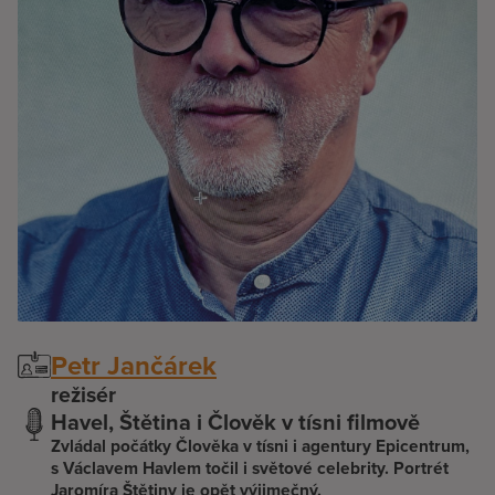
Petr Jančárek
režisér
Havel, Štětina i Člověk v tísni filmově
Zvládal počátky Člověka v tísni i agentury Epicentrum,
s Václavem Havlem točil i světové celebrity. Portrét
Jaromíra Štětiny je opět výjimečný.