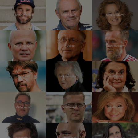
Vavřinec Hradilek
Milan Kňažko
Simona Stašová
Michal Horáček
Jiří Menzel
Karel Poborský
Dan Bárta
Václav Neckář
Eva Holubová
Václav Kopta
David Netuka
Jana Paulová
Igor Orozovič
Daniel Landa
Juliet Navrátilová