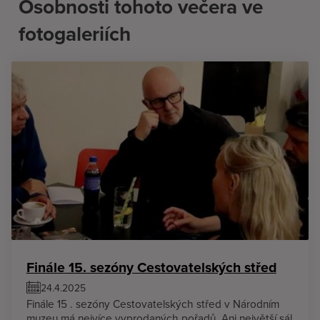
Osobnosti tohoto večera ve
fotogaleriích
Finále 15. sezóny Cestovatelských střed
24.4.2025
Finále 15 . sezóny Cestovatelských střed v Národním
muzeu má nejvíce vyprodaných pořadů. Ani největší sál