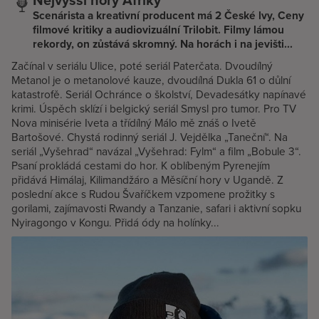
Scenárista a kreativní producent má 2 České lvy, Ceny
filmové kritiky a audiovizuální Trilobit. Filmy lámou
rekordy, on zůstává skromný. Na horách i na jevišti...
Začínal v seriálu Ulice, poté seriál Paterčata. Dvoudílný
Metanol je o metanolové kauze, dvoudílná Dukla 61 o důlní
katastrofě. Seriál Ochránce o školství, Devadesátky napínavé
krimi. Úspěch sklízí i belgický seriál Smysl pro tumor. Pro TV
Nova minisérie Iveta a třídílný Málo mě znáš o Ivetě
Bartošové. Chystá rodinný seriál J. Vejdělka „Taneční“. Na
seriál „Vyšehrad“ navázal „Vyšehrad: Fylm“ a film „Bobule 3“.
Psaní prokládá cestami do hor. K oblíbeným Pyrenejím
přidává Himálaj, Kilimandžáro a Měsíční hory v Ugandě. Z
poslední akce s Rudou Švaříčkem vzpomene prožitky s
gorilami, zajímavosti Rwandy a Tanzanie, safari i aktivní sopku
Nyiragongo v Kongu. Přidá ódy na holínky...