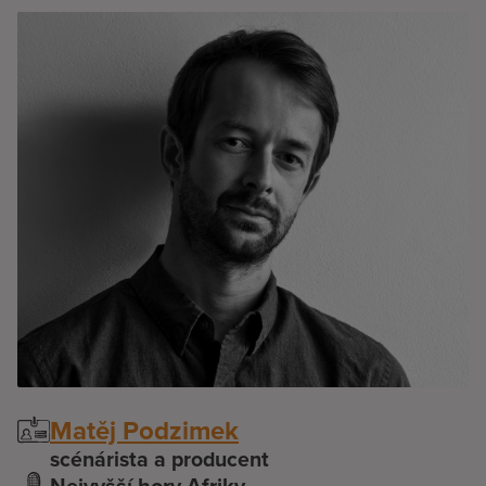
Matěj Podzimek
scénárista a producent
Nejvyšší hory Afriky