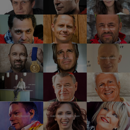
Martin Dejdar
Tomáš Kraus
Radek Jaroš
Aleš Valenta
Janek Ledecký
Dominik Hašek
Jannis Samaras
Dominik Duka
Marian Jelínek
Matěj Ruppert
Kateřina Janečková KJ SAX
Chantal Poullain