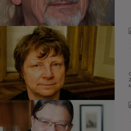
O
2
k