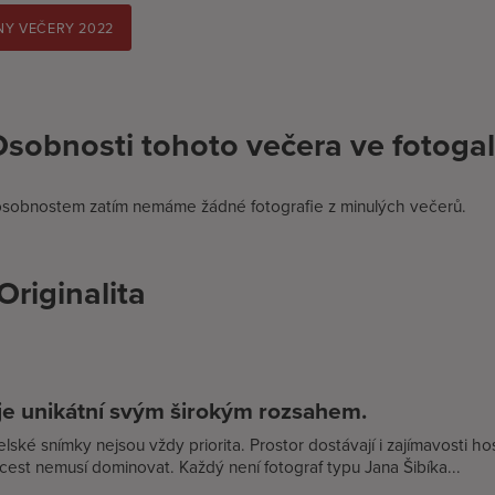
Y VEČERY 2022
sobnosti tohoto večera ve fotogal
osobnostem zatím nemáme žádné fotografie z minulých večerů.
Originalita
je unikátní svým širokým rozsahem.
lské snímky nejsou vždy priorita. Prostor dostávají i zajímavosti host
cest nemusí dominovat. Každý není fotograf typu Jana Šibíka...