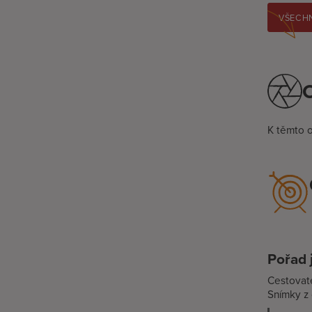
VŠECHN
O
K těmto 
Pořad 
Cestovate
Snímky z 