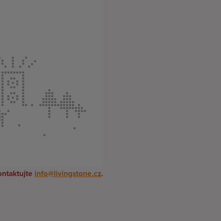
ontaktujte
info@livingstone.cz
.