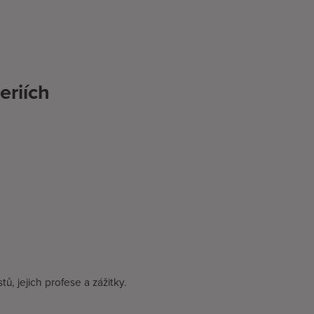
eriích
ů, jejich profese a zážitky.