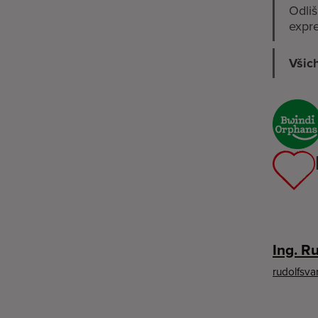
Odliš
expre
Všich
Ing. R
rudolfsv