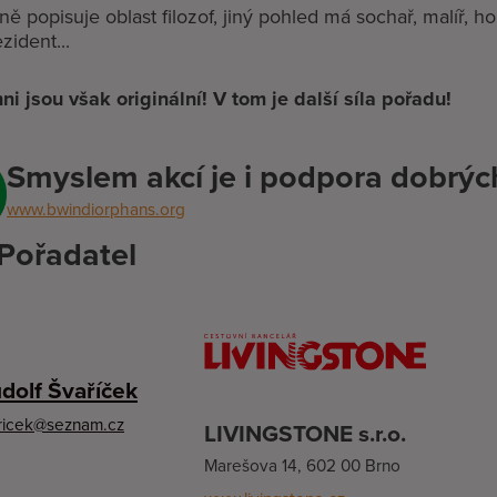
ně popisuje oblast filozof, jiný pohled má sochař, malíř, ho
zident...
ni jsou však originální!
V tom je další síla pořadu!
Smyslem akcí je i podpora dobrých 
www.bwindiorphans.org
Pořadatel
udolf Švaříček
aricek@seznam.cz
LIVINGSTONE s.r.o.
Marešova 14, 602 00 Brno