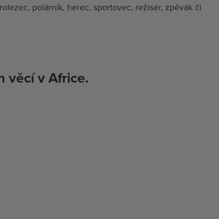
rolezec, polárník, herec, sportovec, režisér, zpěvák či
věcí v Africe.