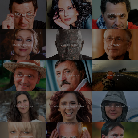
Michal Viewegh
Jitka Čvančarová
Martin Dejdar
Halina Pawlovská
Vladimír Franz
Jiří Menzel
David Vávra
Antonín Panenka
Matěj Homola
Juliet Navrátilová
Kateřina Janečková KJ SAX
Barbora Literová Slavíková
Bára Nesvadbová
Tomáš Hanák
František Straka