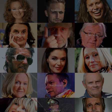
Simona Stašová
Tomáš Klus
Eva Samková
Eva Holubová
Jiří Stivín
Jiří Lábus
Peter Habeler
Iva Kubelková
Olga Sommerová
Eva Jiřičná
Matěj Ruppert
Milan Kňažko
Chantal Poullain
Ota Balage
Janek Ledecký