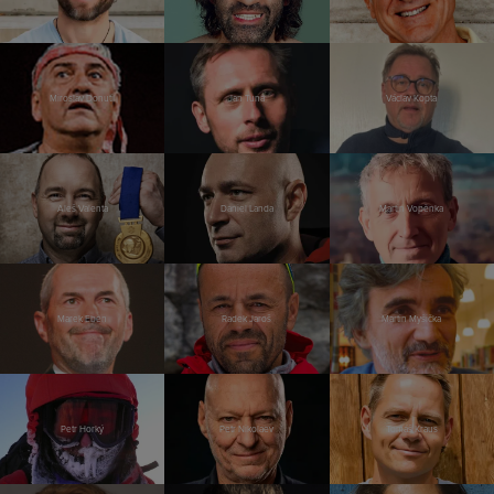
Miroslav Donutil
Jan Tuna
Václav Kopta
Aleš Valenta
Daniel Landa
Martin Vopěnka
Marek Eben
Radek Jaroš
Martin Myšička
Petr Horký
Petr Nikolaev
Tomáš Kraus