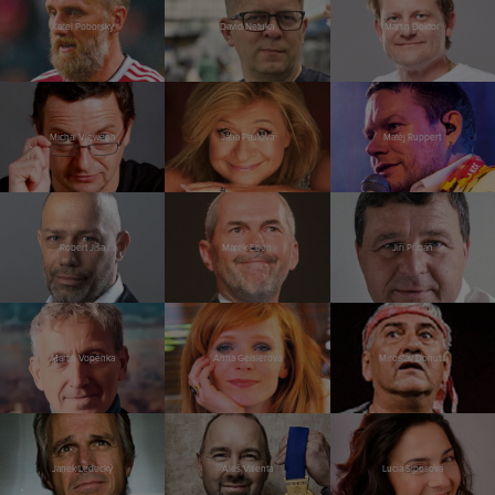
Karel Poborský
David Netuka
Martin Doktor
Michal Viewegh
Jana Paulová
Matěj Ruppert
Robert Jíša
Marek Eben
Jiří Přibáň
Martin Vopěnka
Anna Geislerová
Miroslav Donutil
Janek Ledecký
Aleš Valenta
Lucia Siposová