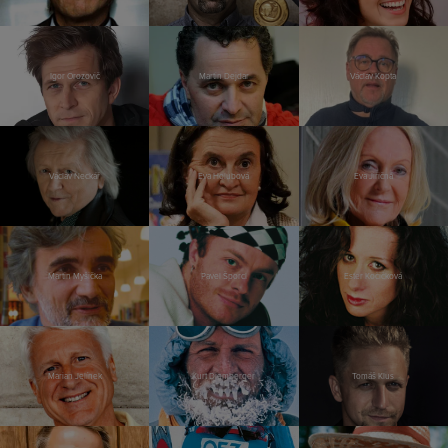
Igor Orozovič
Martin Dejdar
Václav Kopta
Václav Neckář
Eva Holubová
Eva Jiřičná
Martin Myšička
Pavel Šporcl
Ester Kočičková
Marian Jelínek
Kurt Diemberger
Tomáš Klus