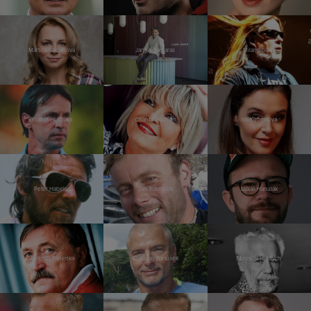
Martina Kociánová
Jannis Samaras
Milan Špalek
František Straka
Chantal Poullain
Iva Kubelková
Peter Habeler
Jan Trávníček
Lukáš Hanulák
Antonín Panenka
Stanislav Bartůšek
Miroslav Huptych