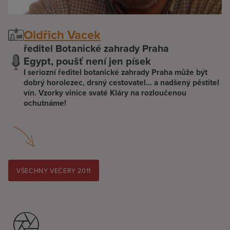
Oldřich Vacek
ředitel Botanické zahrady Praha
Egypt, poušť není jen písek
I seriozní ředitel botanické zahrady Praha může být
dobrý horolezec, drsný cestovatel… a nadšený pěstitel
vín. Vzorky vinice svaté Kláry na rozloučenou
ochutnáme!
VŠECHNY VEČERY 2011