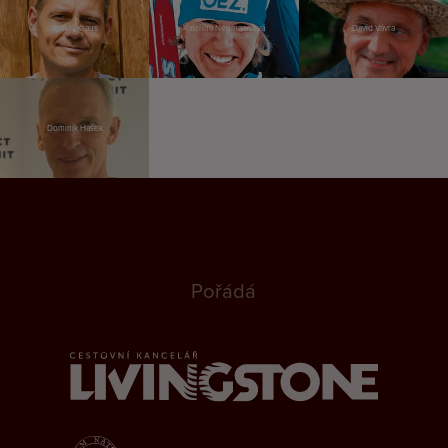
Tomáš Kraus
Kateřina Neumannová
David Vávra
Dominik Hašek
Pořádá