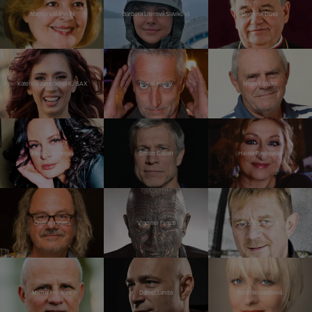
Magda Vášáryová
Barbora Literová Slavíková
Dominik Duka
Kateřina Janečková KJ SAX
Tomáš Hanák
Milan Kňažko
Jitka Čvančarová
Šimon Caban
Halina Pawlovská
Ondřej Hejma
Vladimír Franz
Petr Čtvrtníček
Michal Horáček
Daniel Landa
Bára Nesvadbová