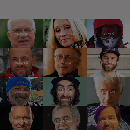
Václav Klaus
Olga Sommerová
Petr Horký
Radek Jaroš
Jiří Menzel
Vavřinec Hradilek
Jiří Kolbaba
Jakub Kohák
Robert Vano
Petr Nikolaev
Michal Prokop
David Gaydečka