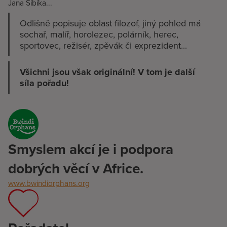
Jana Šibíka...
Odlišně popisuje oblast filozof, jiný pohled má
sochař, malíř, horolezec, polárník, herec,
sportovec, režisér, zpěvák či exprezident...
Všichni jsou však originální!
V tom je další
síla pořadu!
Smyslem akcí je i podpora
dobrých věcí v Africe.
www.bwindiorphans.org