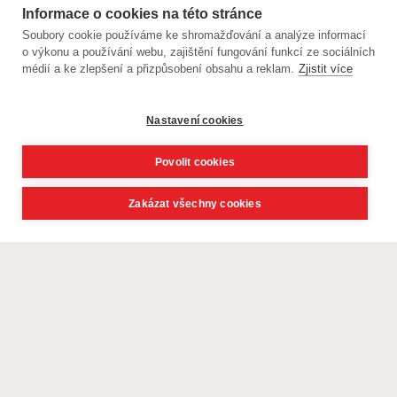
Informace o cookies na této stránce
Soubory cookie používáme ke shromažďování a analýze informací
o výkonu a používání webu, zajištění fungování funkcí ze sociálních
médií a ke zlepšení a přizpůsobení obsahu a reklam.
Zjistit více
Nastavení cookies
Povolit cookies
Zakázat všechny cookies
© CK Livingstone, s. r. o. - poznávací zájezdy, exotika 2021,
webdesign
David Navrátil, Younick.cz