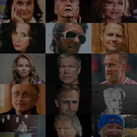
Eva Holubová
Miroslav Donutil
Halina Pawlovská
Ester Kočičková
Peter Habeler
Tomáš Kraus
Martina Kociánová
Šimon Caban
Karel Poborský
Jiří Menzel
Tomáš Klus
Miroslav Huptych
Jannis Samaras
Václav Neckář
Jiří Kolbaba