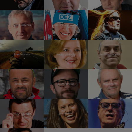
Martin Vopěnka
Kateřina Neumannová
Milan Špalek
Matěj Homola
Magda Vášáryová
Miroslav Táborský
Radek Jaroš
Lukáš Hanulák
Milan Kňažko
Michal Viewegh
Eva Samková
Petr Janda