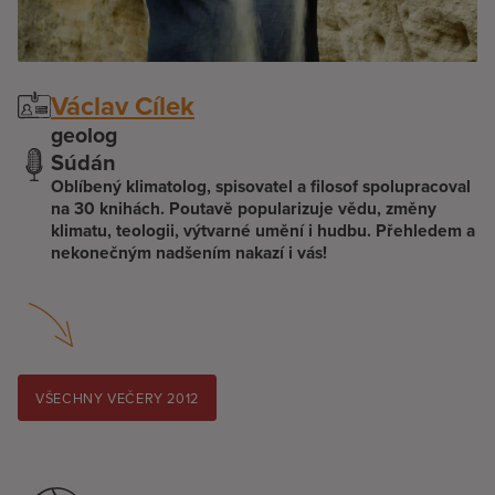
Václav Cílek
geolog
Súdán
Oblíbený klimatolog, spisovatel a filosof spolupracoval
na 30 knihách. Poutavě popularizuje vědu, změny
klimatu, teologii, výtvarné umění i hudbu. Přehledem a
nekonečným nadšením nakazí i vás!
VŠECHNY VEČERY 2012