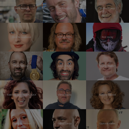
David Netuka
Jan Trávníček
Michal Prokop
Bára Nesvadbová
Ondřej Hejma
Petr Horký
Aleš Valenta
Jakub Kohák
Martin Doktor
Kateřina Janečková KJ SAX
Václav Kopta
Simona Stašová
Olga Sommerová
Daniel Landa
Dominik Hašek