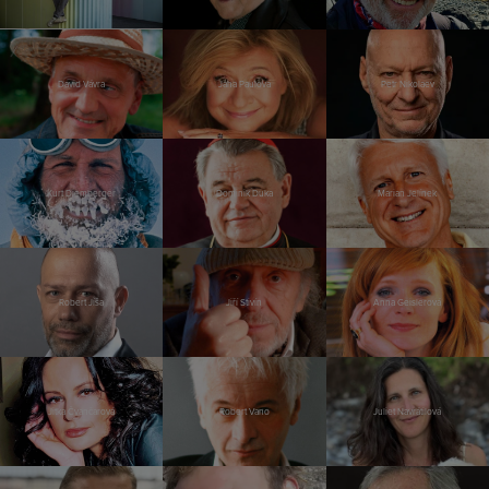
David Vávra
Jana Paulová
Petr Nikolaev
Kurt Diemberger
Dominik Duka
Marian Jelínek
Robert Jíša
Jiří Stivín
Anna Geislerová
Jitka Čvančarová
Robert Vano
Juliet Navrátilová