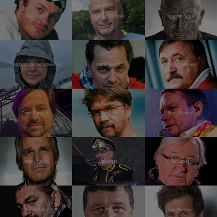
Pavel Šporcl
Stanislav Bartůšek
Vladimír Franz
Barbora Literová Slavíková
Martin Dejdar
Antonín Panenka
David Gaydečka
Dan Bárta
Matěj Ruppert
Janek Ledecký
Ota Balage
Jiří Lábus
Daniel Hůlka
Jiří Přibáň
Igor Orozovič