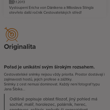
1.1.2013
Vystoupení Ericha von Dänikena a Miloslava Stingla
otevřelo další ročník Cestovatelských střed!
Originalita
Pořad je unikátní svým širokým rozsahem.
Cestovatelské snímky nejsou vždy priorita. Prostor dostávají i
zajímavosti hostů, jejich profese a zážitky.
Snímky z cest nemusí dominovat. Každý není fotograf typu
Jana Šibíka...
Odlišně popisuje oblast filozof, jiný pohled má
sochař, malíř, horolezec, polárník, herec,
sportovec, režisér, zpěvák či exprezident...