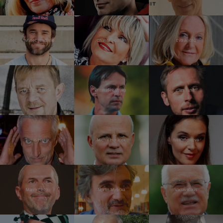
Vavřinec Hradilek
Chantal Poullain
Eva Jiřičná
Petr Čtvrtníček
František Straka
Jan Tuna
Tomáš Hanák
Michal Horáček
Iva Kubelková
Marek Eben
Martin Myšička
Václav Klaus