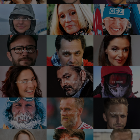
Barbora Literová Slavíková
Olga Sommerová
Kateřina Neumannová
Lukáš Hanulák
Martin Dejdar
Iva Kubelková
Lucia Siposová
Daniel Hůlka
Petr Horký
Kurt Diemberger
Karel Poborský
Tomáš Klus