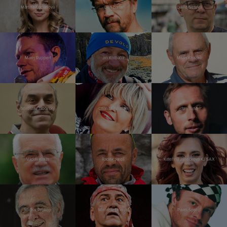
Martina Kociánová
Dan Bárta
David Netuka
Matěj Ruppert
Jiří Kolbaba
Milan Kňažko
Miroslav Táborský
Chantal Poullain
Jan Tuna
Václav Klaus
Radek Jaroš
Kateřina Janečková KJ SAX
Michal Prokop
Miroslav Donutil
Pavel Šporcl