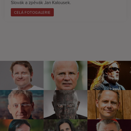
Slovák a zpěvák Jan Kalousek.
CELÁ FOTOGALERIE
Martin Doktor
Michal Horáček
Milan Špalek
Martin Vopěnka
Vladimír Franz
Tomáš Kraus