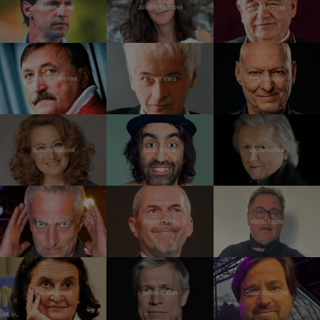
František Straka
Juliet Navrátilová
Dominik Duka
Antonín Panenka
Robert Vano
Petr Nikolaev
Simona Stašová
Jakub Kohák
Václav Neckář
Tomáš Hanák
Marek Eben
Václav Kopta
Eva Holubová
Šimon Caban
David Gaydečka