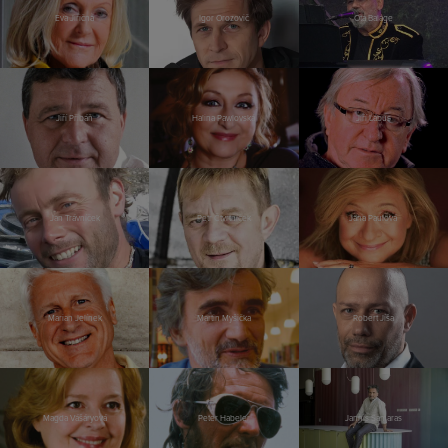
Eva Jiřičná
Igor Orozovič
Ota Balage
Jiří Přibáň
Halina Pawlovská
Jiří Lábus
Jan Trávníček
Petr Čtvrtníček
Jana Paulová
Marian Jelínek
Martin Myšička
Robert Jíša
Magda Vášáryová
Peter Habeler
Jannis Samaras