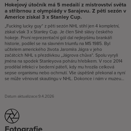
Hokejový útočník má 5 medailí z mistrovství světa
a stříbrnou z olympiády v Sarajevu. Z pěti sezón v
Americe získal 3 x Stanley Cup.
„Fucking lucky guy“ z pěti sezón NHL stihl jen 4 kompletní,
získal však 3 x Stanley Cup. Je člen Síně slávy českého
hokeje. První reprezentační gól dal nejlepšímu brankáři
historie, podílel se na slavném triumfu na MS 1985. Byl
učitelem amerického života Jaromíra Jágra v jeho
začátcích NHL s přezdívkou „Jágrova chůva“. Spolu vyryli
jména na spodek Stanleyova poháru hřebíkem. V roce 2014
prodělal infekci v bederní páteři, kdy mu hrozila celková
sepse organismu nebo ochrnutí. Vše úspěšně překonal a nyní
se může věnovat skautingu v NHL. Dokonce i nám v muzeu…
Datum aktualizace:
9.4.2026
Fotografie