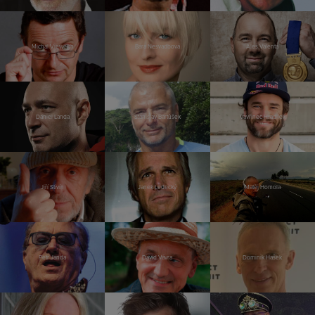
Michal Viewegh
Bára Nesvadbová
Aleš Valenta
Daniel Landa
Stanislav Bartůšek
Vavřinec Hradilek
Jiří Stivín
Janek Ledecký
Matěj Homola
Petr Janda
David Vávra
Dominik Hašek