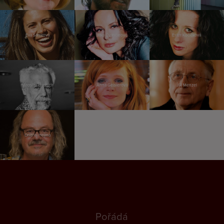
Eva Samková
Jitka Čvančarová
Ester Kočičková
Miroslav Huptych
Anna Geislerová
Jiří Menzel
Ondřej Hejma
Pořádá