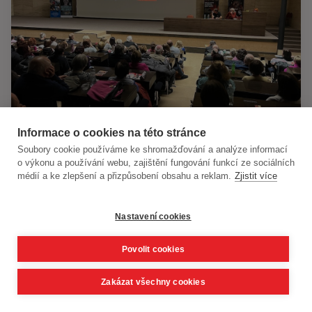
Informace o cookies na této stránce
Martina Kociánová, Matěj Homola,
Soubory cookie používáme ke shromažďování a analýze informací
Miroslav Táborský
o výkonu a používání webu, zajištění fungování funkcí ze sociálních
25.3.2026
médií a ke zlepšení a přizpůsobení obsahu a reklam.
Zjistit více
Martina Kociánová moderátorka, Matěj Homola
hudebník a Miroslav Táborský herec
Nastavení cookies
VŠECHNY FOTKY
Povolit cookies
Zakázat všechny cookies
VŠECHNY FOTOGALERIE