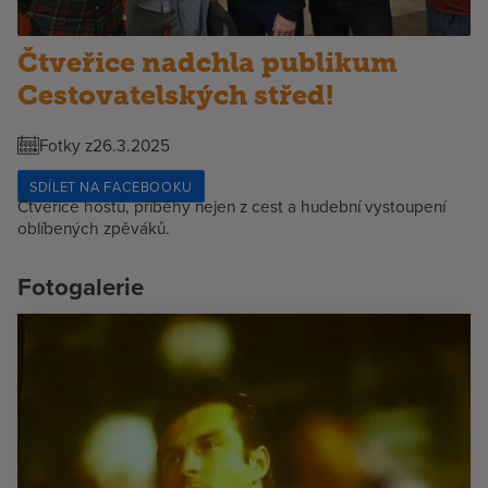
Čtveřice nadchla publikum
Cestovatelských střed!
Fotky z
26.3.2025
SDÍLET NA FACEBOOKU
Čtveřice hostů, příběhy nejen z cest a hudební vystoupení
oblíbených zpěváků.
Fotogalerie