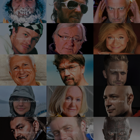
Kurt Diemberger
Peter Habeler
Tomáš Hanák
Pavel Šporcl
Jiří Lábus
Jana Paulová
Marian Jelínek
Dan Bárta
Tomáš Klus
Barbora Literová Slavíková
Eva Jiřičná
Daniel Landa
Daniel Hůlka
Jan Trávníček
Vladimír Franz