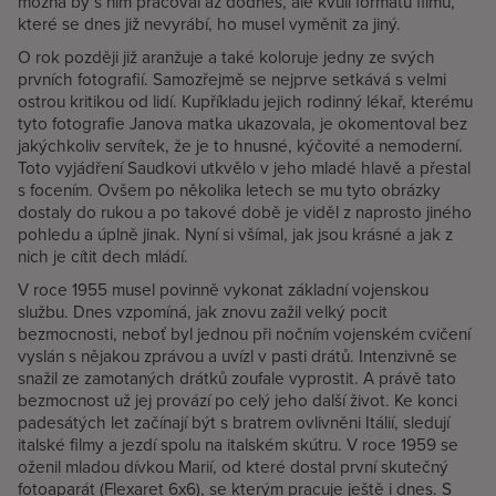
možná by s ním pracoval až dodnes, ale kvůli formátu filmů,
které se dnes již nevyrábí, ho musel vyměnit za jiný.
O rok později již aranžuje a také koloruje jedny ze svých
prvních fotografií. Samozřejmě se nejprve setkává s velmi
ostrou kritikou od lidí. Kupříkladu jejich rodinný lékař, kterému
tyto fotografie Janova matka ukazovala, je okomentoval bez
jakýchkoliv servítek, že je to hnusné, kýčovité a nemoderní.
Toto vyjádření Saudkovi utkvělo v jeho mladé hlavě a přestal
s focením. Ovšem po několika letech se mu tyto obrázky
dostaly do rukou a po takové době je viděl z naprosto jiného
pohledu a úplně jinak. Nyní si všímal, jak jsou krásné a jak z
nich je cítit dech mládí.
V roce 1955 musel povinně vykonat základní vojenskou
službu. Dnes vzpomíná, jak znovu zažil velký pocit
bezmocnosti, neboť byl jednou při nočním vojenském cvičení
vyslán s nějakou zprávou a uvízl v pasti drátů. Intenzivně se
snažil ze zamotaných drátků zoufale vyprostit. A právě tato
bezmocnost už jej provází po celý jeho další život. Ke konci
padesátých let začínají být s bratrem ovlivněni Itálií, sledují
italské filmy a jezdí spolu na italském skútru. V roce 1959 se
oženil mladou dívkou Marií, od které dostal první skutečný
fotoaparát (Flexaret 6x6), se kterým pracuje ještě i dnes. S