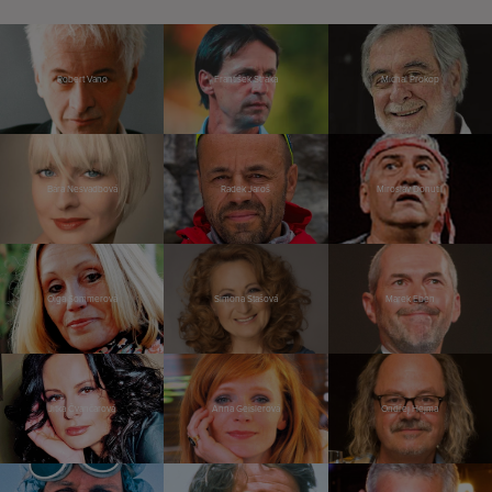
Robert Vano
František Straka
Michal Prokop
Bára Nesvadbová
Radek Jaroš
Miroslav Donutil
Olga Sommerová
Simona Stašová
Marek Eben
Jitka Čvančarová
Anna Geislerová
Ondřej Hejma