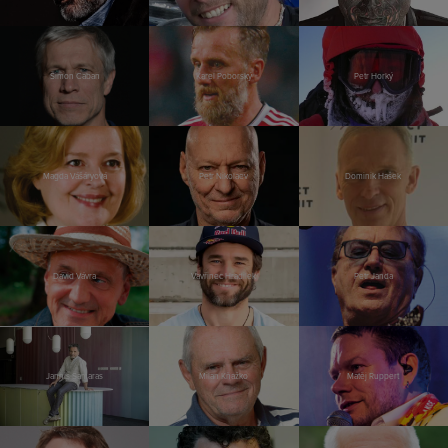
Šimon Caban
Karel Poborský
Petr Horký
Magda Vášáryová
Petr Nikolaev
Dominik Hašek
David Vávra
Vavřinec Hradilek
Petr Janda
Jannis Samaras
Milan Kňažko
Matěj Ruppert