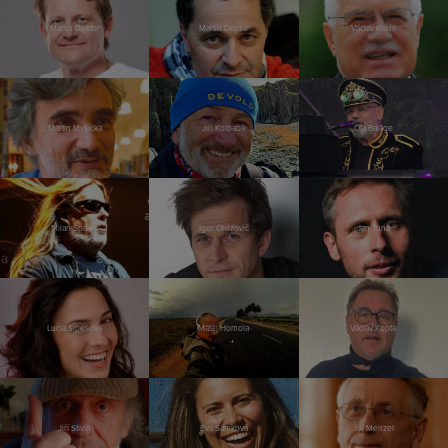
Martin Doktor
Martin Dejdar
Václav Klaus
Martin Myšička
Jiří Kolbaba
Ota Balage
Milan Špalek
Igor Orozovič
Jan Tuna
Lucia Siposová
Matěj Homola
Václav Kopta
Jiří Stivín
Eva Samková
Jiří Menzel