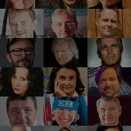
Petr Čtvrtníček
Martin Vopěnka
Tomáš Kraus
Lukáš Hanulák
Václav Neckář
Janek Ledecký
Ester Kočičková
Eva Holubová
David Gaydečka
Jiří Přibáň
Kateřina Neumannová
Dominik Duka