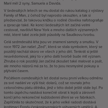
Marií měl 2 syny, Samuela a Davida.
V šedesátých letech se mu dostal do rukou katalog z výstavy
Family of Man, z čehož byl naprosto okouzlen, a tak si
předsevzal, že takovou knížku o rodině člověka nafotografuje
a zpracuje také. Ke konci šedesátých let začíná velmi
cestovat, navštívil New York a mnoho dalších významných
míst, které také zcela jistě působily na Saudkovu tvorbu.
Celá sedmdesátá léta jsou ve znamení samoty a smutku. V
roce 1972 Jan našel „Zeď“, která se stala symbolem, který se
později nachází skoro ve všech z jeho děl. Tenkrát si ještě
neuvědomoval, jaký to v jeho další tvorbě bude mít význam.
Zhruba o rok později Jan začíná zkoušet také malovat a psát,
ale mnoho názorů má za to, že to jsou nesmyslné pokusy a
plýtvání časem.
Počátkem osmdesátých let dostal svou první velkou odměnu
za své nadání ve výši tisíc dolarů, což se rovnalo jeho
celoročnímu platu dělníka, jímž v této době ještě stále byl. Po
tomto úspěchu nastává konečně obrat k lepší a zároveň
končí jeho nekonečné každodenní dření se ve fabrikách.
Zapříčinila to skutečnost, že k jeho velké radosti dostává
legitimaci Fondu československých výtvarných umělců. A