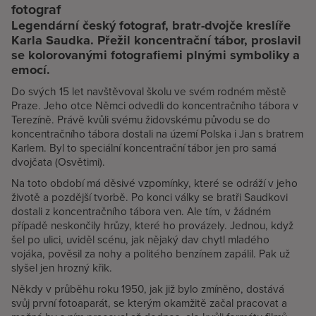
fotograf
Legendární český fotograf, bratr-dvojče kreslíře
Karla Saudka. Přežil koncentrační tábor, proslavil
se kolorovanými fotografiemi plnými symboliky a
emocí.
Do svých 15 let navštěvoval školu ve svém rodném městě
Praze. Jeho otce Němci odvedli do koncentračního tábora v
Terezíně. Právě kvůli svému židovskému původu se do
koncentračního tábora dostali na území Polska i Jan s bratrem
Karlem. Byl to speciální koncentrační tábor jen pro samá
dvojčata (Osvětimi).
Na toto období má děsivé vzpomínky, které se odráží v jeho
životě a pozdější tvorbě. Po konci války se bratři Saudkovi
dostali z koncentračního tábora ven. Ale tím, v žádném
případě neskončily hrůzy, které ho provázely. Jednou, když
šel po ulici, uviděl scénu, jak nějaký dav chytl mladého
vojáka, pověsil za nohy a politého benzínem zapálil. Pak už
slyšel jen hrozný křik.
Někdy v průběhu roku 1950, jak již bylo zmíněno, dostává
svůj první fotoaparát, se kterým okamžitě začal pracovat a