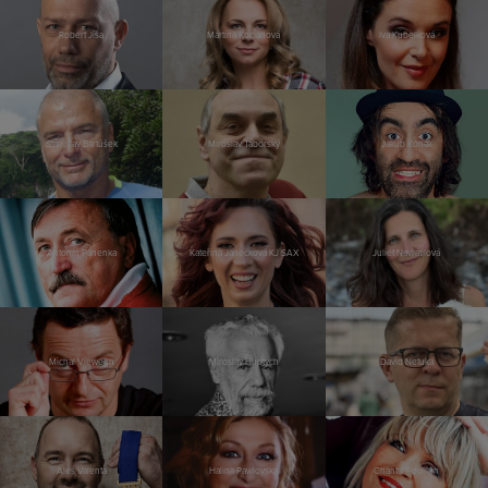
Robert Jíša
Martina Kociánová
Iva Kubelková
Stanislav Bartůšek
Miroslav Táborský
Jakub Kohák
Antonín Panenka
Kateřina Janečková KJ SAX
Juliet Navrátilová
Michal Viewegh
Miroslav Huptych
David Netuka
Aleš Valenta
Halina Pawlovská
Chantal Poullain