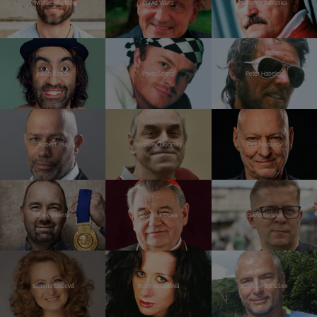
Vavřinec Hradilek
David Vávra
Antonín Panenka
Jakub Kohák
Pavel Šporcl
Peter Habeler
Robert Jíša
Miroslav Táborský
Petr Nikolaev
Aleš Valenta
Dominik Duka
David Netuka
Simona Stašová
Ester Kočičková
Stanislav Bartůšek