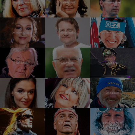
Olga Sommerová
Eva Holubová
František Straka
Halina Pawlovská
Martin Doktor
Kateřina Neumannová
Jiří Lábus
Václav Klaus
Ota Balage
Iva Kubelková
Chantal Poullain
Jiří Kolbaba
Milan Špalek
Miroslav Donutil
Kurt Diemberger