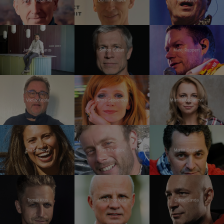
Martin Vopěnka
Dominik Hašek
Petr Janda
Jannis Samaras
Šimon Caban
Matěj Ruppert
Václav Kopta
Anna Geislerová
Martina Kociánová
Eva Samková
Jan Trávníček
Martin Dejdar
Tomáš Klus
Michal Horáček
Daniel Landa