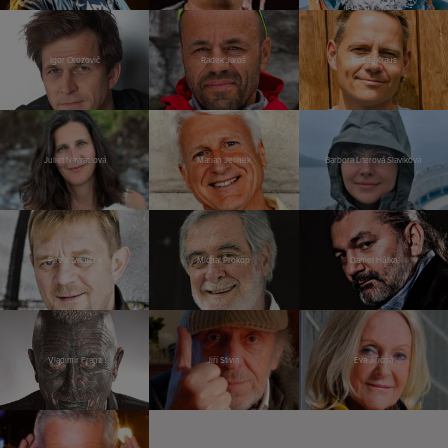
Igor Orozovič
Radek Jaroš
Tomáš Kraus
Juliet Navrátilová
Marian Jelínek
Barbora Literová Slavíková
Petr Čtvrtníček
Michal Prokop
Daniel Hůlka
Vladimír Franz
Jiří Stivín
Eva Jiřičná