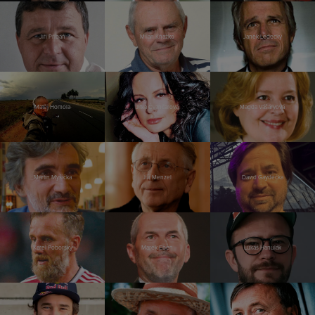
Jiří Přibáň
Milan Kňažko
Janek Ledecký
Matěj Homola
Jitka Čvančarová
Magda Vášáryová
Martin Myšička
Jiří Menzel
David Gaydečka
Karel Poborský
Marek Eben
Lukáš Hanulák