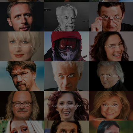
Jan Tuna
Miroslav Huptych
Michal Viewegh
Bára Nesvadbová
Petr Horký
Lucia Siposová
Dan Bárta
Robert Vano
Václav Neckář
Ondřej Hejma
Kateřina Janečková KJ SAX
Jana Paulová