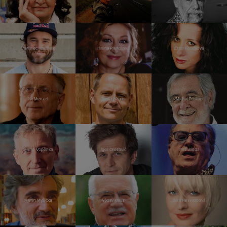
Vavřinec Hradilek
Halina Pawlovská
Ester Kočičková
Jiří Menzel
Tomáš Kraus
Michal Prokop
Martin Vopěnka
Igor Orozovič
Petr Janda
Martin Myšička
Václav Klaus
Bára Nesvadbová