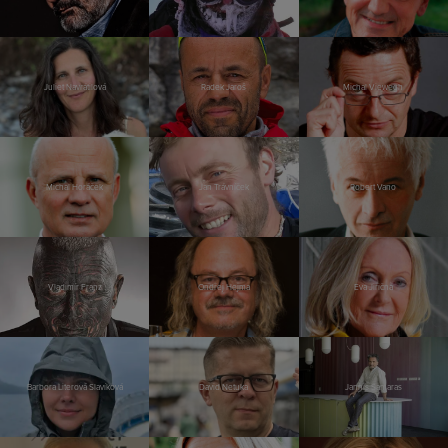
Juliet Navrátilová
Radek Jaroš
Michal Viewegh
Michal Horáček
Jan Trávníček
Robert Vano
Vladimír Franz
Ondřej Hejma
Eva Jiřičná
Barbora Literová Slavíková
David Netuka
Jannis Samaras