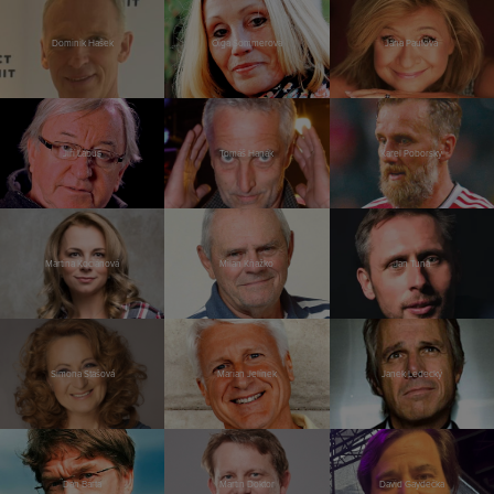
Dominik Hašek
Olga Sommerová
Jana Paulová
Jiří Lábus
Tomáš Hanák
Karel Poborský
Martina Kociánová
Milan Kňažko
Jan Tuna
Simona Stašová
Marian Jelínek
Janek Ledecký
Dan Bárta
Martin Doktor
David Gaydečka