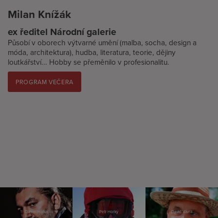
Milan Knížák
ex ředitel Národní galerie
Působí v oborech výtvarné umění (malba, socha, design a
móda, architektura), hudba, literatura, teorie, dějiny
loutkářství... Hobby se přeměnilo v profesionalitu.
PROGRAM VEČERA
Daniel Hůlka
Petr Horký
David Vávra