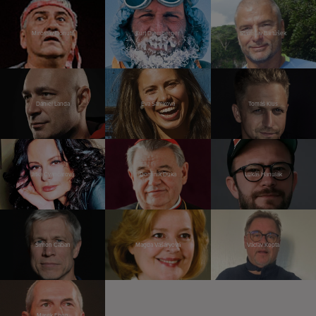
Miroslav Donutil
Kurt Diemberger
Stanislav Bartůšek
Daniel Landa
Eva Samková
Tomáš Klus
Jitka Čvančarová
Dominik Duka
Lukáš Hanulák
Šimon Caban
Magda Vášáryová
Václav Kopta
Marek Eben