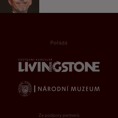
Pořádá
Za podpory partnerů