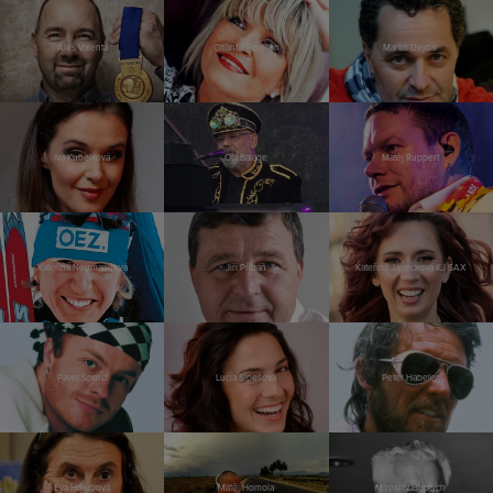
Aleš Valenta
Chantal Poullain
Martin Dejdar
Iva Kubelková
Ota Balage
Matěj Ruppert
Kateřina Neumannová
Jiří Přibáň
Kateřina Janečková KJ SAX
Pavel Šporcl
Lucia Siposová
Peter Habeler
Eva Holubová
Matěj Homola
Miroslav Huptych