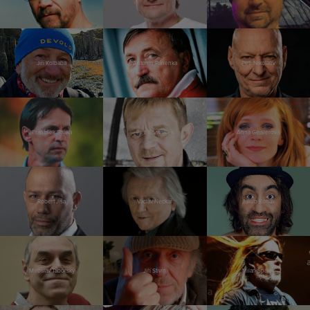
Jiří Kolbaba
Antonín Panenka
Petr Nikolaev
František Straka
Petr Čtvrtníček
Anna Geislerová
Robert Jíša
Václav Neckář
Jakub Kohák
Miroslav Táborský
Jiří Stivín
Milan Špalek