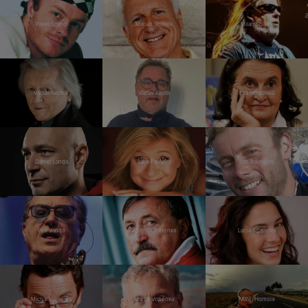
Pavel Šporcl
Marian Jelínek
Milan Špalek
Václav Neckář
Václav Kopta
Eva Holubová
Daniel Landa
Jana Paulová
Jan Trávníček
Petr Janda
Antonín Panenka
Lucia Siposová
Michal Viewegh
Martin Vopěnka
Matěj Homola