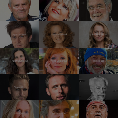
Milan Kňažko
Chantal Poullain
Michal Prokop
Igor Orozovič
Simona Stašová
Martina Kociánová
Juliet Navrátilová
Anna Geislerová
Jiří Kolbaba
Tomáš Klus
Jan Tuna
Miroslav Huptych
Eva Jiřičná
Martin Myšička
Miroslav Donutil