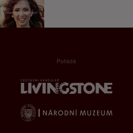
Kateřina Janečková KJ SAX
Pořádá