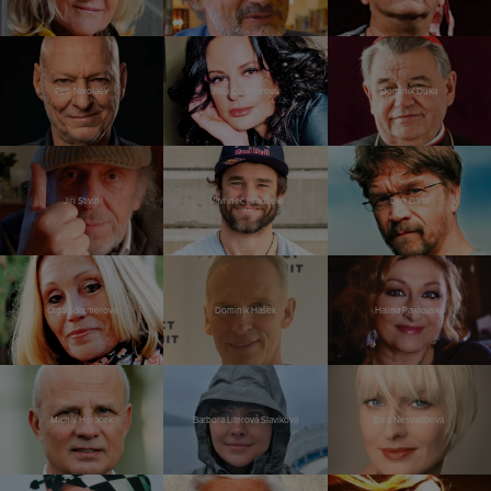
Petr Nikolaev
Jitka Čvančarová
Dominik Duka
Jiří Stivín
Vavřinec Hradilek
Dan Bárta
Olga Sommerová
Dominik Hašek
Halina Pawlovská
Michal Horáček
Barbora Literová Slavíková
Bára Nesvadbová