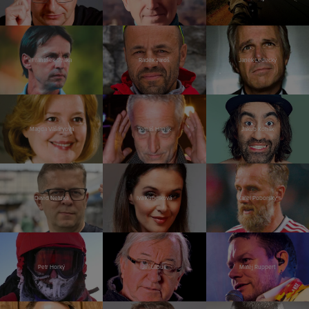
František Straka
Radek Jaroš
Janek Ledecký
Magda Vášáryová
Tomáš Hanák
Jakub Kohák
David Netuka
Iva Kubelková
Karel Poborský
Petr Horký
Jiří Lábus
Matěj Ruppert