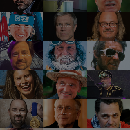
Kateřina Neumannová
Šimon Caban
Ondřej Hejma
David Gaydečka
Kurt Diemberger
Peter Habeler
Eva Samková
David Vávra
Ota Balage
Aleš Valenta
Jiří Menzel
Martin Dejdar