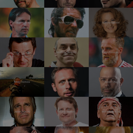
František Straka
Peter Habeler
Simona Stašová
Michal Viewegh
Miroslav Táborský
Karel Poborský
Matěj Homola
Jan Tuna
Robert Jíša
Janek Ledecký
Martin Doktor
Miroslav Donutil