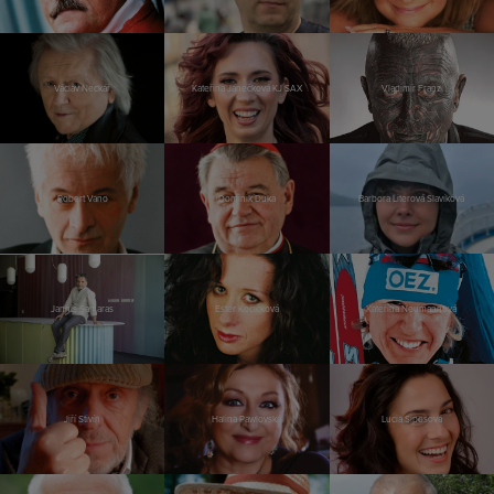
Václav Neckář
Kateřina Janečková KJ SAX
Vladimír Franz
Robert Vano
Dominik Duka
Barbora Literová Slavíková
Jannis Samaras
Ester Kočičková
Kateřina Neumannová
Jiří Stivín
Halina Pawlovská
Lucia Siposová