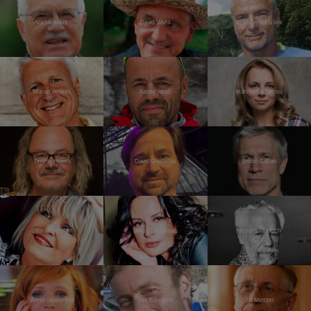
Václav Klaus
David Vávra
Stanislav Bartůšek
Marian Jelínek
Radek Jaroš
Martina Kociánová
Ondřej Hejma
David Gaydečka
Šimon Caban
Chantal Poullain
Jitka Čvančarová
Miroslav Huptych
Anna Geislerová
Jan Trávníček
Jiří Menzel