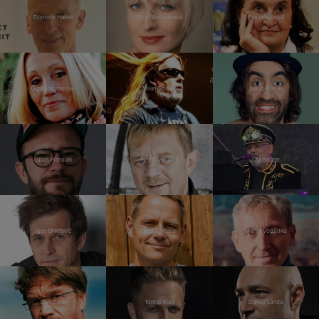
Dominik Hašek
Bára Nesvadbová
Eva Holubová
Olga Sommerová
Milan Špalek
Jakub Kohák
Lukáš Hanulák
Petr Čtvrtníček
Ota Balage
Igor Orozovič
Tomáš Kraus
Martin Vopěnka
Dan Bárta
Tomáš Klus
Daniel Landa