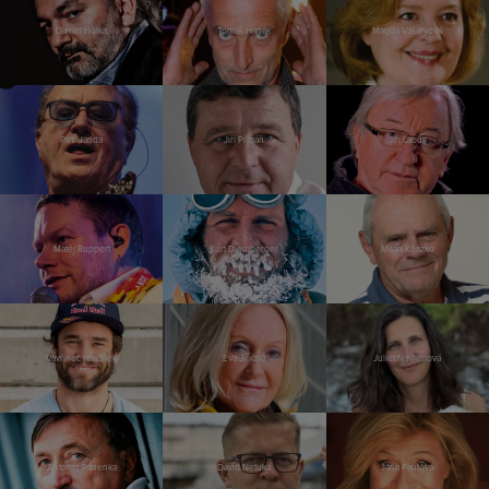
Daniel Hůlka
Tomáš Hanák
Magda Vášáryová
Petr Janda
Jiří Přibáň
Jiří Lábus
Matěj Ruppert
Kurt Diemberger
Milan Kňažko
Vavřinec Hradilek
Eva Jiřičná
Juliet Navrátilová
Antonín Panenka
David Netuka
Jana Paulová