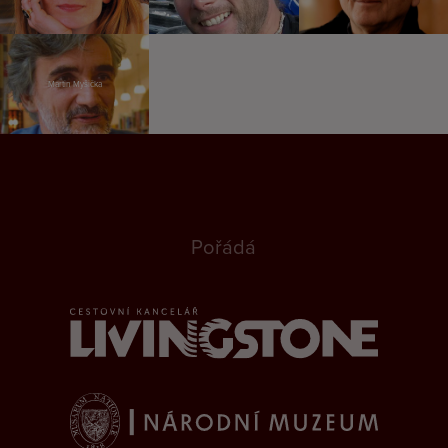
Martin Myšička
Pořádá