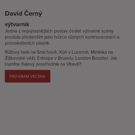
David Černý
výtvarník
Jedna z nejvýraznějších postav české výtvarné scény
proslula především jako tvůrce různých kontroverzních a
provokativních plastik.
Růžový tank na Smíchově, Kůň v Lucerně, Miminka na
Žižkovské věži, Entropa v Bruselu, London Booster. Jak
trumfne fialový prostředník na Vltavě?
PROGRAM VEČERA