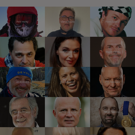
Petr Horký
Václav Kopta
Pavel Šporcl
Martin Dejdar
Iva Kubelková
Marek Eben
Jiří Kolbaba
Eva Samková
Petr Nikolaev
Michal Prokop
Michal Horáček
Aleš Valenta