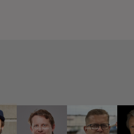
ek
Martin Doktor
David Netuka