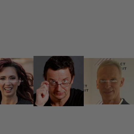
ina Janečková KJ SAX
Michal Viewegh
Dominik Hašek