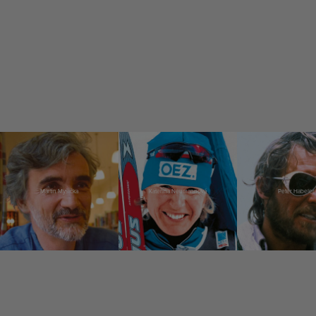
Martin Myšička
Kateřina Neumannová
Peter Habeler