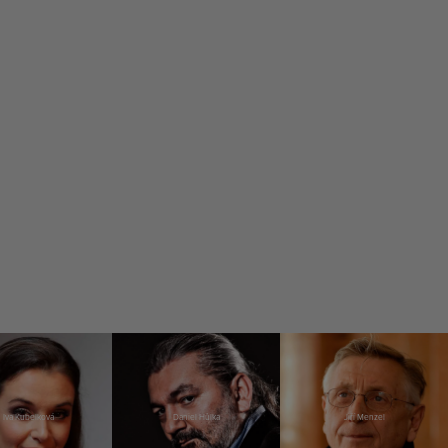
Iva Kubelková
Daniel Hůlka
Jiří Menzel