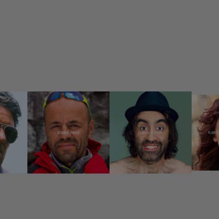
Radek Jaroš
Jakub Kohák
Kateř