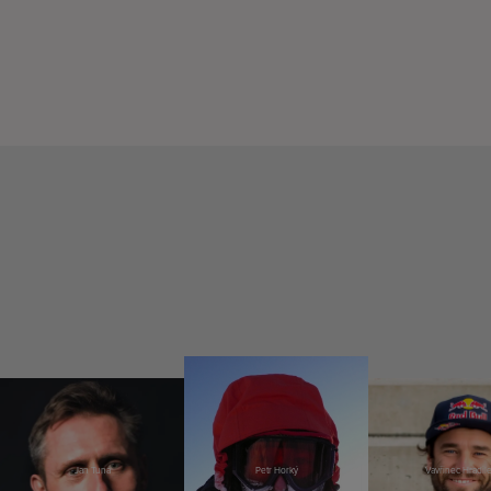
Jan Tuna
Petr Horký
Vavřinec Hradil