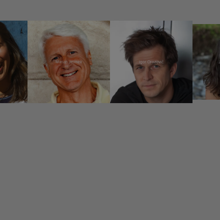
Marian Jelínek
Igor Orozovič