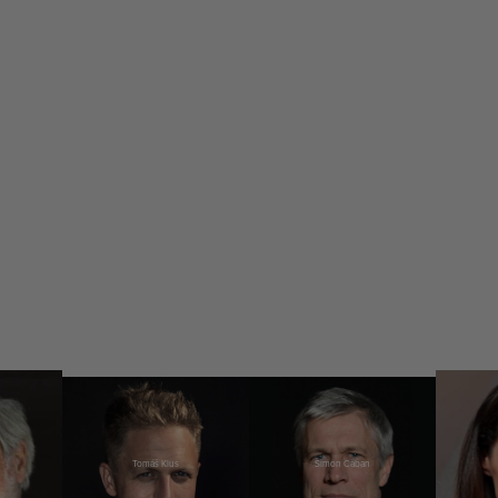
Tomáš Klus
Šimon Caban