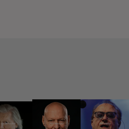
Václav Neckář
Petr Nikolaev
Petr Janda