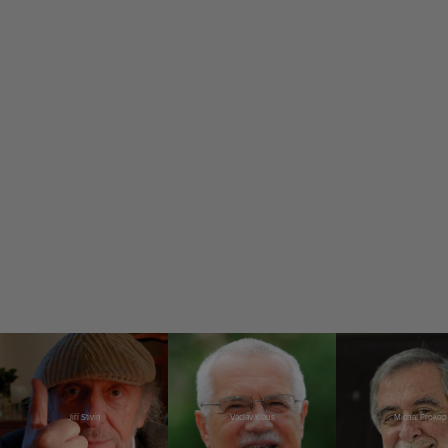
Jiří Stivín
Václav Klaus
Michal Prokop