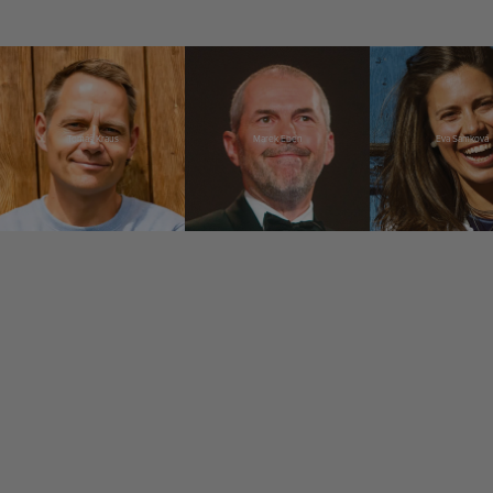
Tomáš Kraus
Marek Eben
Eva Samková