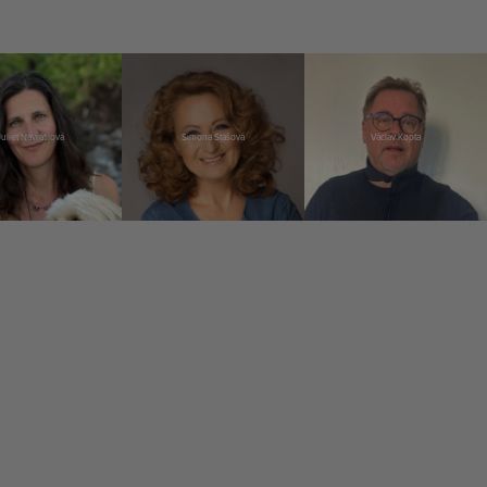
Juliet Navrátilová
Simona Stašová
Václav Kopta