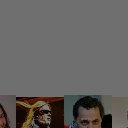
Milan Špalek
Martin Dejdar