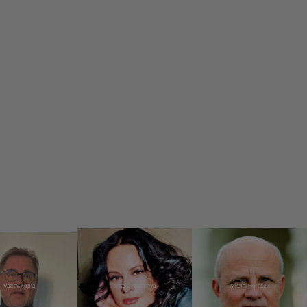
Václav Kopta
Jitka Čvančarová
Michal Horáček