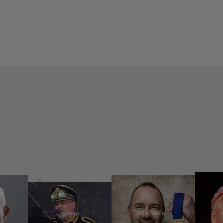
Ota Balage
Aleš Valenta