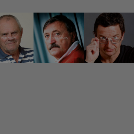
Milan Kňažko
Antonín Panenka
Michal Viewegh