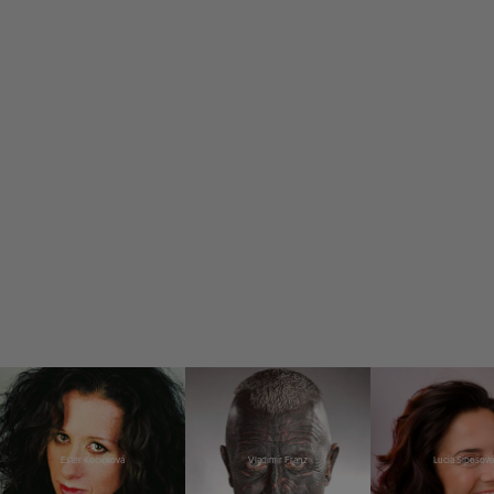
Ester Kočičková
Vladimír Franz
Lucia Siposová