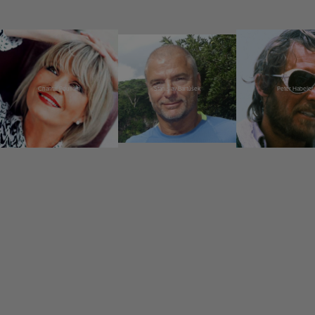
Chantal Poullain
Stanislav Bartůšek
Peter Habeler