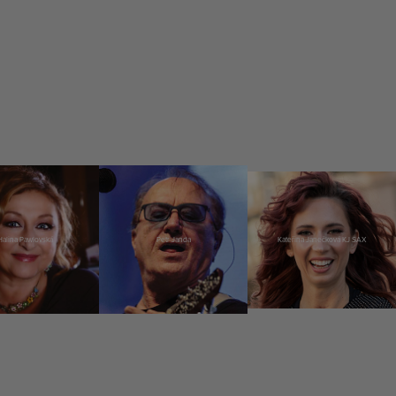
Halina Pawlovská
Petr Janda
Kateřina Janečková KJ SAX