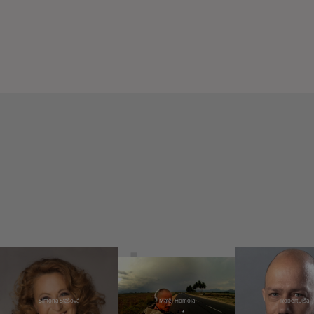
Simona Stašová
Matěj Homola
Robert Jíša