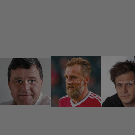
Jiří Přibáň
Karel Poborský
Igor Orozovič