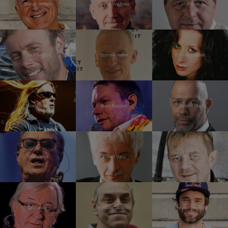
Marian Jelínek
Martin Vopěnka
Jiří Přibáň
Jan Trávníček
Dominik Hašek
Ester Kočičková
Milan Špalek
Matěj Ruppert
Robert Jíša
Petr Janda
Robert Vano
Petr Čtvrtníček
Jiří Lábus
Miroslav Táborský
Vavřinec Hradilek