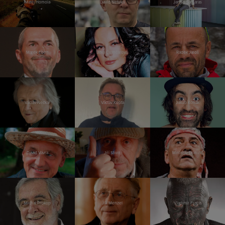
Matěj Homola
David Netuka
Jannis Samaras
Marek Eben
Jitka Čvančarová
Radek Jaroš
Václav Neckář
Václav Kopta
Jakub Kohák
David Vávra
Jiří Stivín
Miroslav Donutil
Michal Prokop
Jiří Menzel
Vladimír Franz