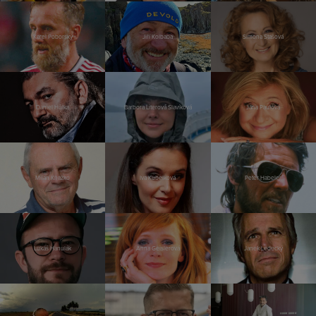
Karel Poborský
Jiří Kolbaba
Simona Stašová
Daniel Hůlka
Barbora Literová Slavíková
Jana Paulová
Milan Kňažko
Iva Kubelková
Peter Habeler
Lukáš Hanulák
Anna Geislerová
Janek Ledecký