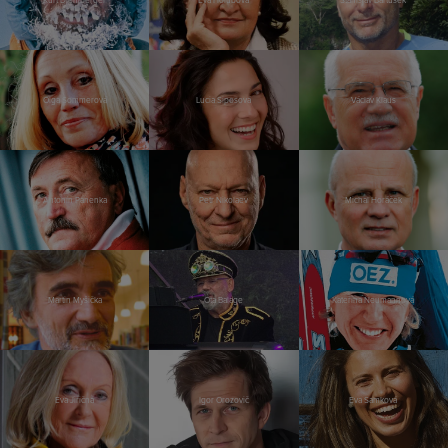
Kurt Diemberger
Eva Holubová
Stanislav Bartůšek
Olga Sommerová
Lucia Siposová
Václav Klaus
Antonín Panenka
Petr Nikolaev
Michal Horáček
Martin Myšička
Ota Balage
Kateřina Neumannová
Eva Jiřičná
Igor Orozovič
Eva Samková