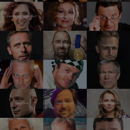
Kateřina Janečková KJ SAX
Halina Pawlovská
Michal Viewegh
Jan Tuna
Aleš Valenta
Tomáš Klus
Tomáš Hanák
Pavel Šporcl
Šimon Caban
Daniel Landa
David Gaydečka
Martina Kociánová