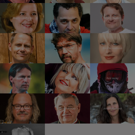
Magda Vášáryová
Martin Dejdar
Martin Doktor
Tomáš Kraus
Dan Bárta
Bára Nesvadbová
František Straka
Chantal Poullain
Petr Horký
Ondřej Hejma
Dominik Duka
Juliet Navrátilová