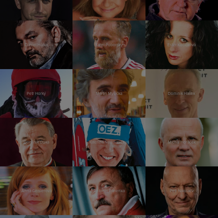
Daniel Hůlka
Karel Poborský
Ester Kočičková
Petr Horký
Martin Myšička
Dominik Hašek
Dominik Duka
Kateřina Neumannová
Michal Horáček
Anna Geislerová
Antonín Panenka
Petr Nikolaev