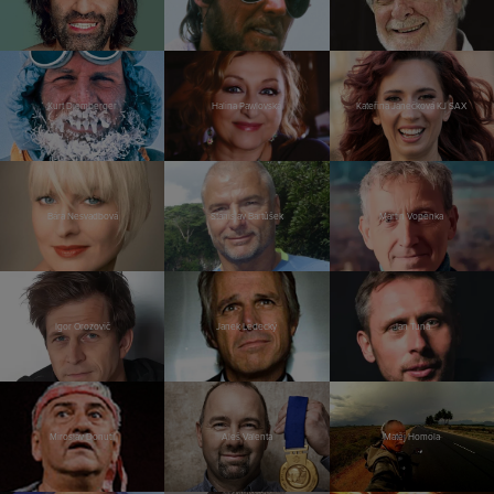
Kurt Diemberger
Halina Pawlovská
Kateřina Janečková KJ SAX
Bára Nesvadbová
Stanislav Bartůšek
Martin Vopěnka
Igor Orozovič
Janek Ledecký
Jan Tuna
Miroslav Donutil
Aleš Valenta
Matěj Homola