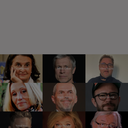
Eva Holubová
Šimon Caban
Václav Kopta
Olga Sommerová
Marek Eben
Lukáš Hanulák
Tomáš Klus
Jana Paulová
Jiří Lábus