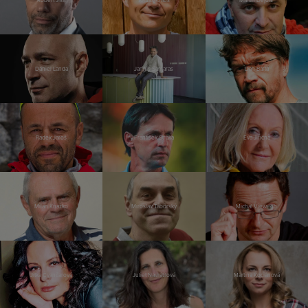
Robert Jíša
Tomáš Kraus
Martin Dejdar
Daniel Landa
Jannis Samaras
Dan Bárta
Radek Jaroš
František Straka
Eva Jiřičná
Milan Kňažko
Miroslav Táborský
Michal Viewegh
Jitka Čvančarová
Juliet Navrátilová
Martina Kociánová