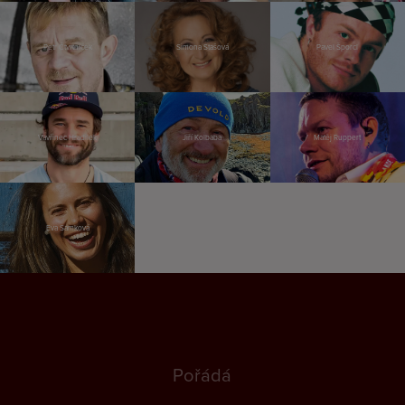
Petr Čtvrtníček
Simona Stašová
Pavel Šporcl
Vavřinec Hradilek
Jiří Kolbaba
Matěj Ruppert
Eva Samková
Pořádá