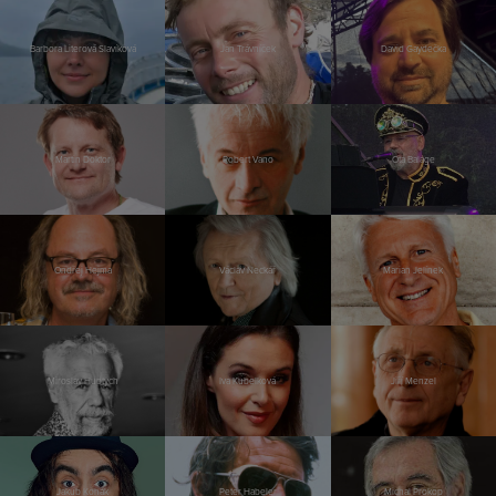
Barbora Literová Slavíková
Jan Trávníček
David Gaydečka
Martin Doktor
Robert Vano
Ota Balage
Ondřej Hejma
Václav Neckář
Marian Jelínek
Miroslav Huptych
Iva Kubelková
Jiří Menzel
Jakub Kohák
Peter Habeler
Michal Prokop