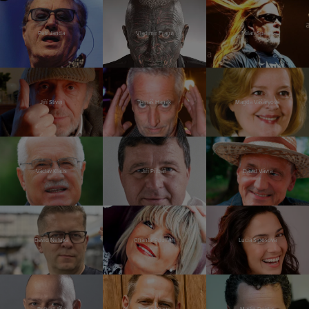
Petr Janda
Vladimír Franz
Milan Špalek
Jiří Stivín
Tomáš Hanák
Magda Vášáryová
Václav Klaus
Jiří Přibáň
David Vávra
David Netuka
Chantal Poullain
Lucia Siposová