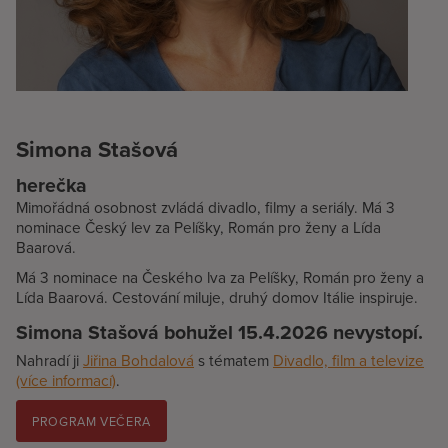
Simona Stašová
herečka
Mimořádná osobnost zvládá divadlo, filmy a seriály. Má 3
nominace Český lev za Pelíšky, Román pro ženy a Lída
Baarová.
Má 3 nominace na Českého lva za Pelíšky, Román pro ženy a
Lída Baarová. Cestování miluje, druhý domov Itálie inspiruje.
Simona Stašová bohužel 15.4.2026 nevystopí.
Nahradí ji
Jiřina Bohdalová
s tématem
Divadlo, film a televize
(více informací)
.
PROGRAM VEČERA