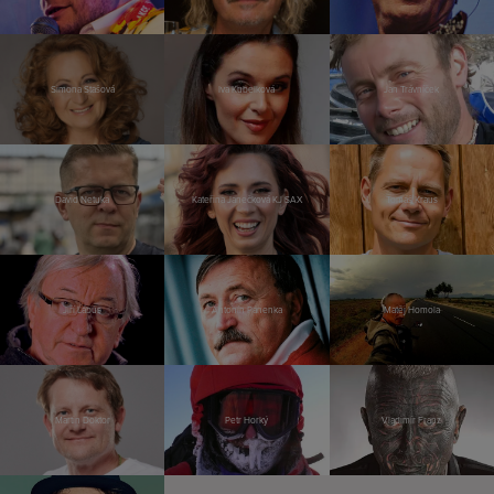
Simona Stašová
Iva Kubelková
Jan Trávníček
David Netuka
Kateřina Janečková KJ SAX
Tomáš Kraus
Jiří Lábus
Antonín Panenka
Matěj Homola
Martin Doktor
Petr Horký
Vladimír Franz