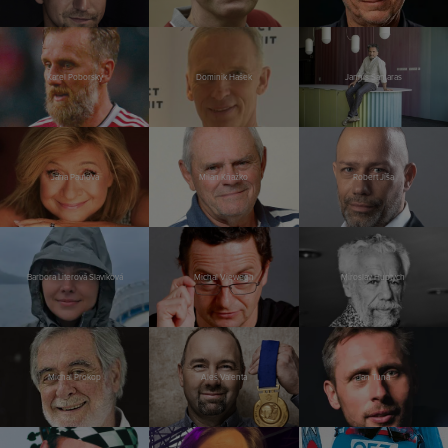
Karel Poborský
Dominik Hašek
Jannis Samaras
Jana Paulová
Milan Kňažko
Robert Jíša
Barbora Literová Slavíková
Michal Viewegh
Miroslav Huptych
Michal Prokop
Aleš Valenta
Jan Tuna