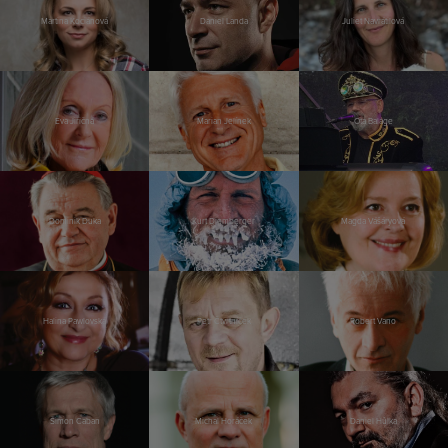
Martina Kociánová
Daniel Landa
Juliet Navrátilová
Eva Jiřičná
Marian Jelínek
Ota Balage
Dominik Duka
Kurt Diemberger
Magda Vášáryová
Halina Pawlovská
Petr Čtvrtníček
Robert Vano
Šimon Caban
Michal Horáček
Daniel Hůlka