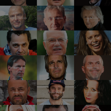
Stanislav Bartůšek
Martin Vopěnka
Václav Neckář
Martin Dejdar
Václav Klaus
Eva Samková
František Straka
Janek Ledecký
Marek Eben
Radek Jaroš
Vavřinec Hradilek
Ester Kočičková