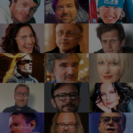
Pavel Šporcl
David Gaydečka
Kateřina Neumannová
Lucia Siposová
Jiří Menzel
Igor Orozovič
Milan Špalek
Martin Myšička
Bára Nesvadbová
Václav Kopta
Lukáš Hanulák
Jitka Čvančarová
Matěj Ruppert
Ondřej Hejma
Petr Janda