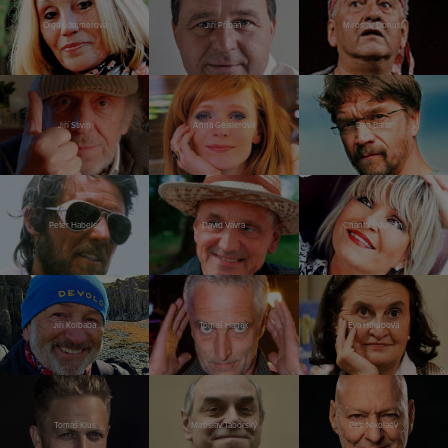
Olga Sommerová
Jiří Přibáň
Miroslav Donutil
Jiří Stivín
Anna Geislerová
Dan Bárta
Peter Habeler
David Vávra
Chantal Poullain
Jiří Kolbaba
Tomáš Hanák
Eva Holubová
Tomáš Klus
Miroslav Táborský
Petr Nikolaev