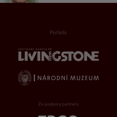
Pořádá
Za podpory partnerů