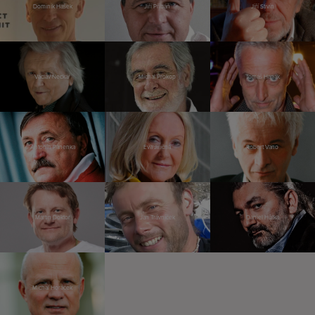
Dominik Hašek
Jiří Přibáň
Jiří Stivín
Václav Neckář
Michal Prokop
Tomáš Hanák
Antonín Panenka
Eva Jiřičná
Robert Vano
Martin Doktor
Jan Trávníček
Daniel Hůlka
Michal Horáček