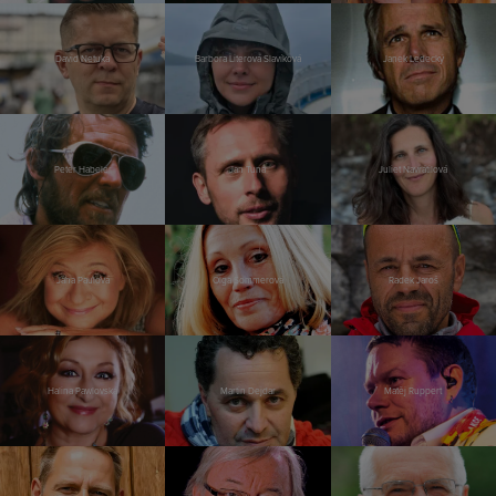
David Netuka
Barbora Literová Slavíková
Janek Ledecký
Peter Habeler
Jan Tuna
Juliet Navrátilová
Jana Paulová
Olga Sommerová
Radek Jaroš
Halina Pawlovská
Martin Dejdar
Matěj Ruppert