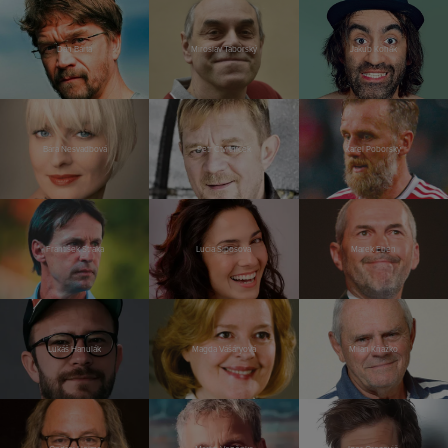
Dan Bárta
Miroslav Táborský
Jakub Kohák
Bára Nesvadbová
Petr Čtvrtníček
Karel Poborský
František Straka
Lucia Siposová
Marek Eben
Lukáš Hanulák
Magda Vášáryová
Milan Kňažko