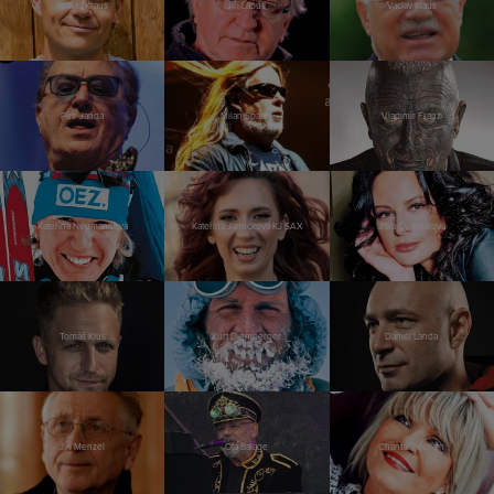
Tomáš Kraus
Jiří Lábus
Václav Klaus
Petr Janda
Milan Špalek
Vladimír Franz
Kateřina Neumannová
Kateřina Janečková KJ SAX
Jitka Čvančarová
Tomáš Klus
Kurt Diemberger
Daniel Landa
Jiří Menzel
Ota Balage
Chantal Poullain