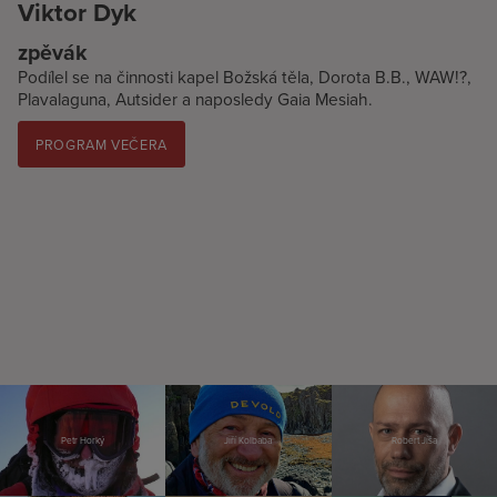
Viktor Dyk
zpěvák
Podílel se na činnosti kapel Božská těla, Dorota B.B., WAW!?,
Plavalaguna, Autsider a naposledy Gaia Mesiah.
PROGRAM VEČERA
Petr Horký
Jiří Kolbaba
Robert Jíša