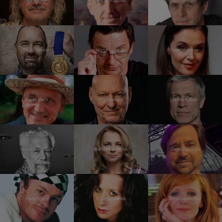
Ondřej Hejma
Martin Vopěnka
Igor Orozovič
Aleš Valenta
Michal Viewegh
Iva Kubelková
David Vávra
Petr Nikolaev
Šimon Caban
Miroslav Huptych
Martina Kociánová
David Gaydečka
Pavel Šporcl
Ester Kočičková
Anna Geislerová