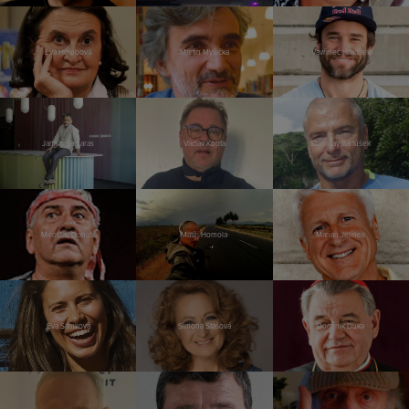
Eva Holubová
Martin Myšička
Vavřinec Hradilek
Jannis Samaras
Václav Kopta
Stanislav Bartůšek
Miroslav Donutil
Matěj Homola
Marian Jelínek
Eva Samková
Simona Stašová
Dominik Duka