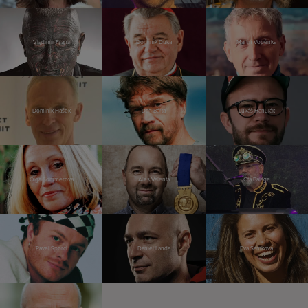
Vladimír Franz
Dominik Duka
Martin Vopěnka
Dominik Hašek
Dan Bárta
Lukáš Hanulák
Olga Sommerová
Aleš Valenta
Ota Balage
Pavel Šporcl
Daniel Landa
Eva Samková