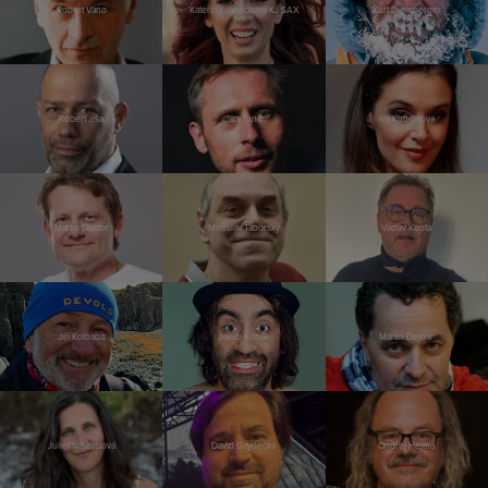
Robert Vano
Kateřina Janečková KJ SAX
Kurt Diemberger
Robert Jíša
Jan Tuna
Iva Kubelková
Martin Doktor
Miroslav Táborský
Václav Kopta
Jiří Kolbaba
Jakub Kohák
Martin Dejdar
Juliet Navrátilová
David Gaydečka
Ondřej Hejma