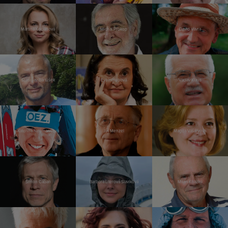
Martina Kociánová
Michal Prokop
David Vávra
Stanislav Bartůšek
Eva Holubová
Václav Klaus
Kateřina Neumannová
Jiří Menzel
Magda Vášáryová
Šimon Caban
Barbora Literová Slavíková
Milan Kňažko