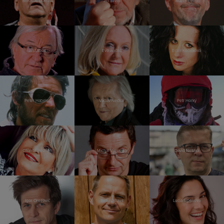
Miroslav Donutil
Jiří Stivín
Marek Eben
Jiří Lábus
Eva Jiřičná
Ester Kočičková
Peter Habeler
Václav Neckář
Petr Horký
Chantal Poullain
Michal Viewegh
David Netuka
Igor Orozovič
Tomáš Kraus
Lucia Siposová