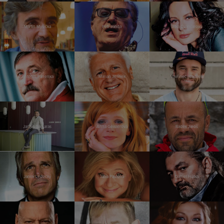
Martin Myšička
Petr Janda
Jitka Čvančarová
Antonín Panenka
Marian Jelínek
Vavřinec Hradilek
Jannis Samaras
Anna Geislerová
Radek Jaroš
Janek Ledecký
Jana Paulová
Daniel Hůlka