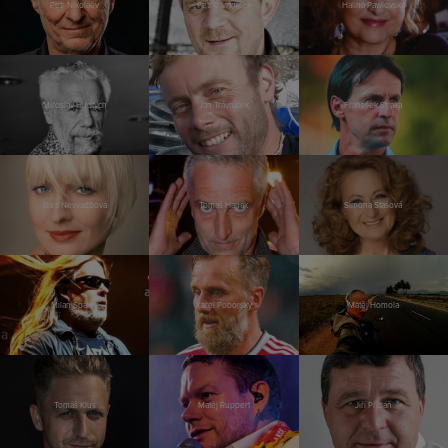
Petr Nikolaev
Petr Čtvrtníček
Halina Pawlovská
Miroslav Huptych
Jan Trávníček
František Straka
Bára Nesvadbová
Tomáš Hanák
Simona Stašová
Milan Špalek
Karel Poborský
Matěj Homola
Tomáš Klus
Matěj Ruppert
Jiří Přibáň