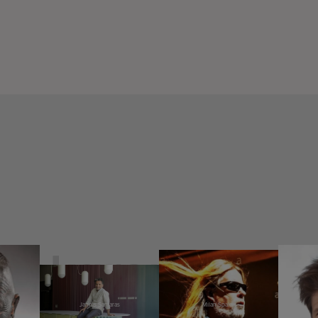
Jannis Samaras
Milan Špalek