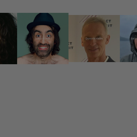
á
Jakub Kohák
Dominik Hašek
Barbo