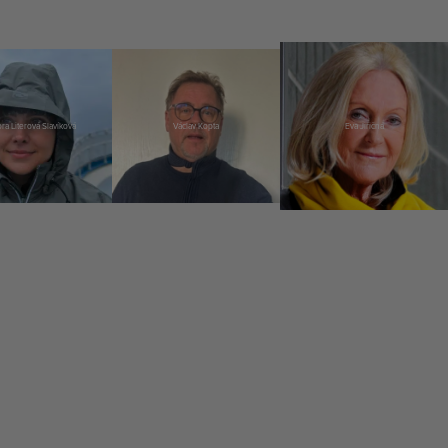
ra Literová Slavíková
Václav Kopta
Eva Jiřičná