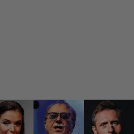
Iva Kubelková
Petr Janda
Jan Tuna