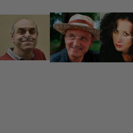
Miroslav Táborský
David Vávra
Ester Kočičkov