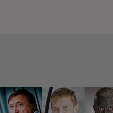
Antonín Panenka
Petr Čtvrtníček
Vladimír Franz