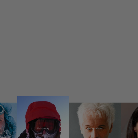
r
Petr Horký
Robert Vano