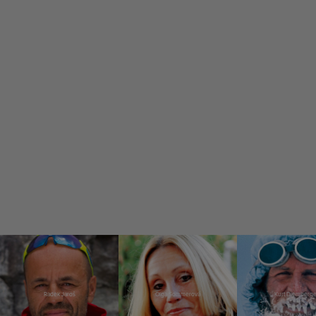
Radek Jaroš
Olga Sommerová
Kurt Diemberge