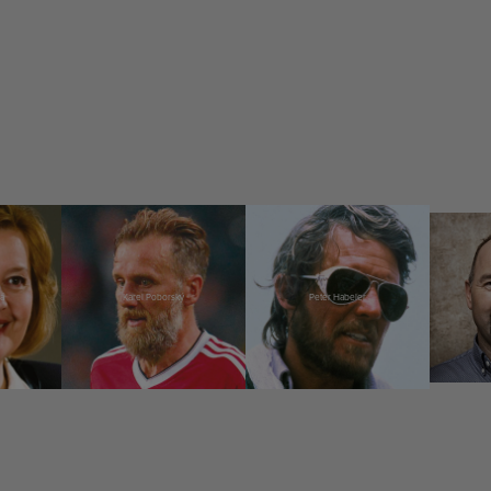
á
Karel Poborský
Peter Habeler