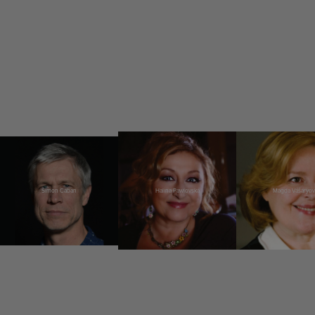
Šimon Caban
Halina Pawlovská
Magda Vášáryov