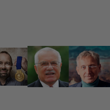
Aleš Valenta
Václav Klaus
Martin Vopěnka