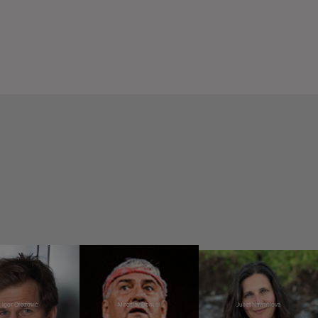
Igor Orozovič
Miroslav Donutil
Juliet Navrátilová