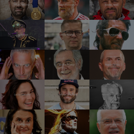
Aleš Valenta
Karel Poborský
Radek Jaroš
Ota Balage
David Netuka
Peter Habeler
Tomáš Hanák
Michal Prokop
Marek Eben
Lucia Siposová
Vavřinec Hradilek
Miroslav Huptych
Eva Holubová
Milan Špalek
Václav Klaus