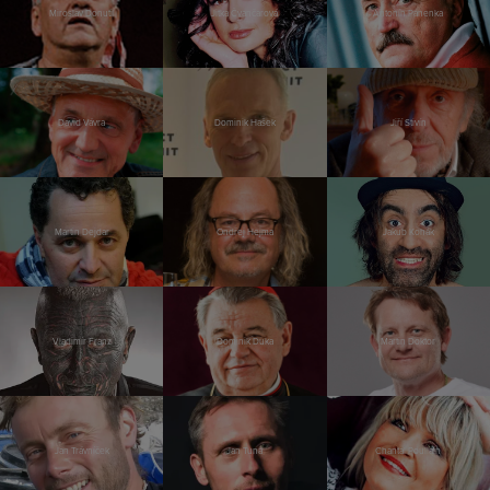
Miroslav Donutil
Jitka Čvančarová
Antonín Panenka
David Vávra
Dominik Hašek
Jiří Stivín
Martin Dejdar
Ondřej Hejma
Jakub Kohák
Vladimír Franz
Dominik Duka
Martin Doktor
Jan Trávníček
Jan Tuna
Chantal Poullain