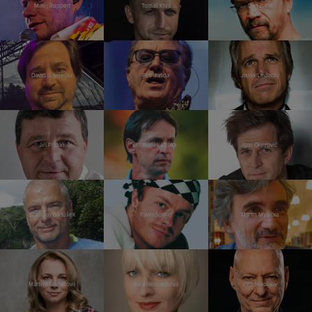
Matěj Ruppert
Tomáš Klus
Dan Bárta
David Gaydečka
Petr Janda
Janek Ledecký
Jiří Přibáň
František Straka
Igor Orozovič
Stanislav Bartůšek
Pavel Šporcl
Martin Myšička
Martina Kociánová
Bára Nesvadbová
Petr Nikolaev