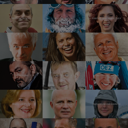
Miroslav Táborský
Kurt Diemberger
Kateřina Janečková KJ SAX
Robert Vano
Eva Samková
Marian Jelínek
Daniel Hůlka
Petr Čtvrtníček
Kateřina Neumannová
Magda Vášáryová
Michal Horáček
Barbora Literová Slavíková