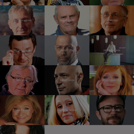
Martin Vopěnka
Milan Kňažko
Jiří Menzel
Michal Viewegh
Robert Jíša
Jannis Samaras
Jiří Lábus
Daniel Landa
Anna Geislerová
Jana Paulová
Olga Sommerová
Lukáš Hanulák