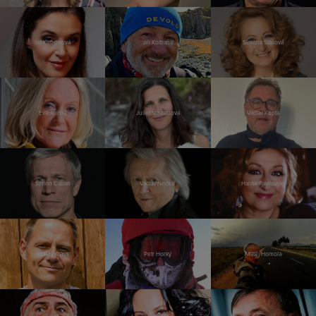
Iva Kubelková
Jiří Kolbaba
Simona Stašová
Eva Jiřičná
Juliet Navrátilová
Václav Kopta
Šimon Caban
Václav Neckář
Halina Pawlovská
Tomáš Kraus
Petr Horký
Matěj Homola