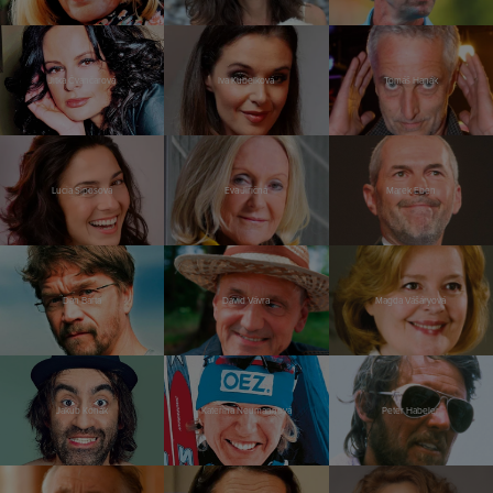
Jitka Čvančarová
Iva Kubelková
Tomáš Hanák
Lucia Siposová
Eva Jiřičná
Marek Eben
Dan Bárta
David Vávra
Magda Vášáryová
Jakub Kohák
Kateřina Neumannová
Peter Habeler