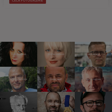
CELÁ FOTOGALERIE
Ester Kočičková
Bára Nesvadbová
David Netuka
Stanislav Bartůšek
Radek Jaroš
Martin Vopěnka
Miroslav Huptych
Aleš Valenta
Lukáš Hanulák