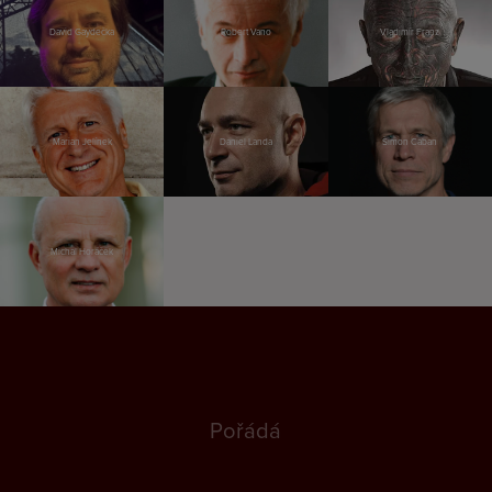
David Gaydečka
Robert Vano
Vladimír Franz
Marian Jelínek
Daniel Landa
Šimon Caban
Michal Horáček
Pořádá