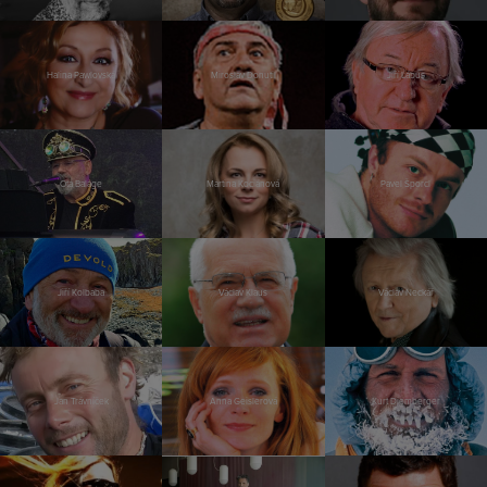
Halina Pawlovská
Miroslav Donutil
Jiří Lábus
Ota Balage
Martina Kociánová
Pavel Šporcl
Jiří Kolbaba
Václav Klaus
Václav Neckář
Jan Trávníček
Anna Geislerová
Kurt Diemberger