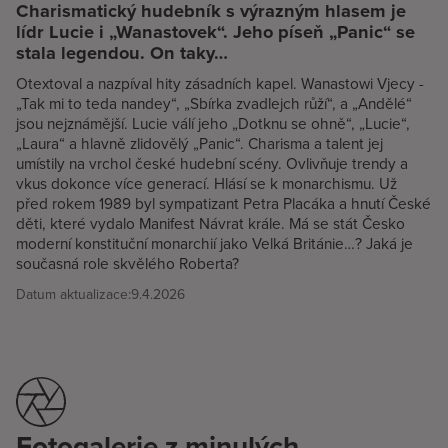
Charismatický hudebník s výrazným hlasem je
lídr Lucie i „Wanastovek“. Jeho píseň „Panic“ se
stala legendou. On taky…
Otextoval a nazpíval hity zásadních kapel. Wanastowi Vjecy -
„Tak mi to teda nandey“, „Sbírka zvadlejch růží“, a „Andělé“
jsou nejznámější. Lucie válí jeho „Dotknu se ohně“, „Lucie“,
„Laura“ a hlavně zlidovělý „Panic“. Charisma a talent jej
umístily na vrchol české hudební scény. Ovlivňuje trendy a
vkus dokonce více generací. Hlásí se k monarchismu. Už
před rokem 1989 byl sympatizant Petra Placáka a hnutí České
děti, které vydalo Manifest Návrat krále. Má se stát Česko
moderní konstituční monarchií jako Velká Británie…? Jaká je
současná role skvělého Roberta?
Datum aktualizace:
9.4.2026
Fotogalerie z minulých