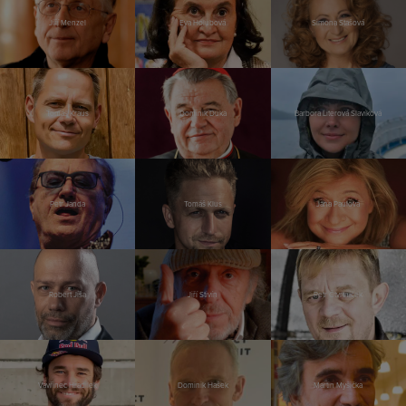
Jiří Menzel
Eva Holubová
Simona Stašová
Tomáš Kraus
Dominik Duka
Barbora Literová Slavíková
Petr Janda
Tomáš Klus
Jana Paulová
Robert Jíša
Jiří Stivín
Petr Čtvrtníček
Vavřinec Hradilek
Dominik Hašek
Martin Myšička