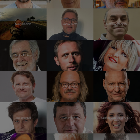
Matěj Homola
Václav Kopta
Miroslav Táborský
Michal Prokop
Jan Tuna
Chantal Poullain
Martin Doktor
Ondřej Hejma
Petr Nikolaev
Igor Orozovič
Jiří Přibáň
Kateřina Janečková KJ SAX