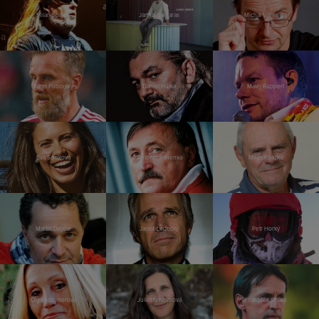
Milan Špalek
Jannis Samaras
Michal Viewegh
Karel Poborský
Daniel Hůlka
Matěj Ruppert
Eva Samková
Antonín Panenka
Milan Kňažko
Martin Dejdar
Janek Ledecký
Petr Horký
Olga Sommerová
Juliet Navrátilová
František Straka