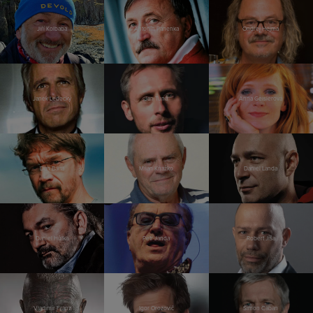
Jiří Kolbaba
Antonín Panenka
Ondřej Hejma
Janek Ledecký
Jan Tuna
Anna Geislerová
Dan Bárta
Milan Kňažko
Daniel Landa
Daniel Hůlka
Petr Janda
Robert Jíša
Vladimír Franz
Igor Orozovič
Šimon Caban