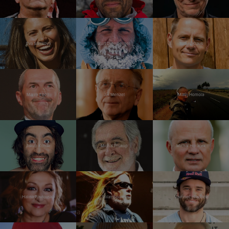
Eva Samková
Kurt Diemberger
Tomáš Kraus
Marek Eben
Jiří Menzel
Matěj Homola
Jakub Kohák
Michal Prokop
Michal Horáček
Halina Pawlovská
Milan Špalek
Vavřinec Hradilek