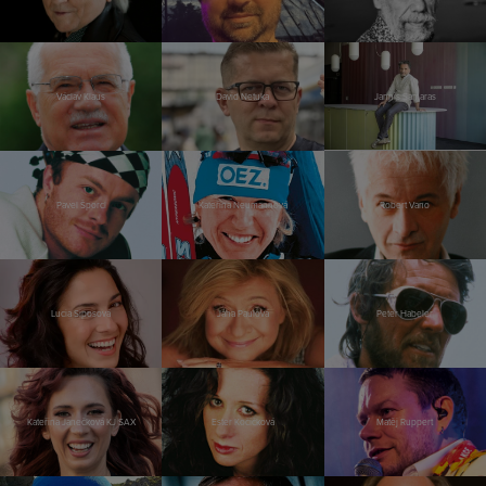
Václav Klaus
David Netuka
Jannis Samaras
Pavel Šporcl
Kateřina Neumannová
Robert Vano
Lucia Siposová
Jana Paulová
Peter Habeler
Kateřina Janečková KJ SAX
Ester Kočičková
Matěj Ruppert