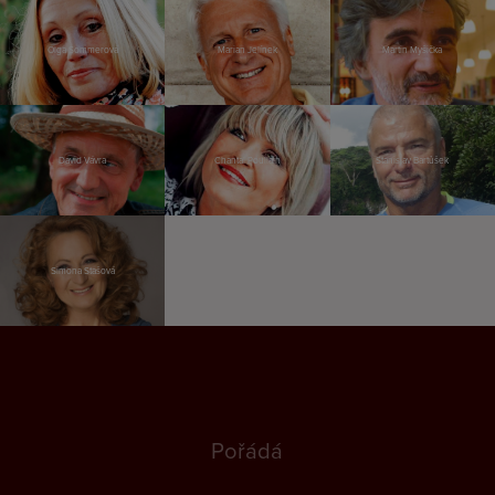
Olga Sommerová
Marian Jelínek
Martin Myšička
David Vávra
Chantal Poullain
Stanislav Bartůšek
Simona Stašová
Pořádá