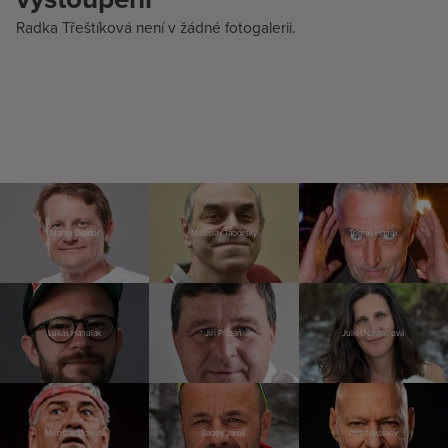
Radka Třeštíková není v žádné fotogalerii.
Martin Doktor
Miroslav Táborský
Tomáš Hanák
Lukáš Hanulák
Jiří Přibáň
Juliet Navrátilová
Miroslav Donutil
Radek Jaroš
Petr Nikolaev