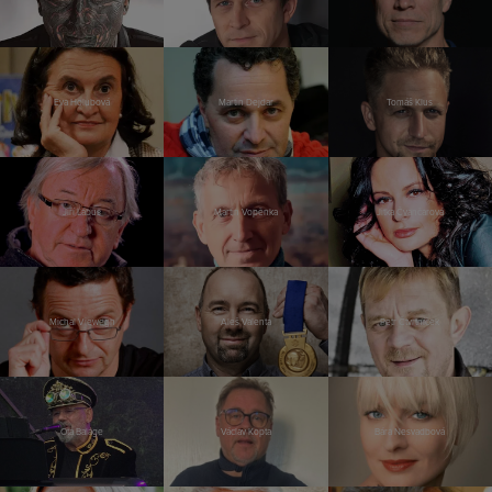
Eva Holubová
Martin Dejdar
Tomáš Klus
Jiří Lábus
Martin Vopěnka
Jitka Čvančarová
Michal Viewegh
Aleš Valenta
Petr Čtvrtníček
Ota Balage
Václav Kopta
Bára Nesvadbová