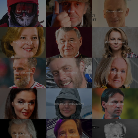
Petr Horký
Jiří Stivín
Dominik Hašek
Magda Vášáryová
Dominik Duka
Martina Kociánová
Karel Poborský
Jan Trávníček
Eva Jiřičná
Iva Kubelková
Barbora Literová Slavíková
František Straka
Václav Neckář
David Gaydečka
Miroslav Huptych