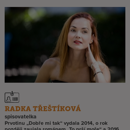
RADKA TŘEŠTÍKOVÁ
spisovatelka
Prvotinu „Dobře mi tak“ vydala 2014, o rok
později zaujala románem „To prší moře“ a 2016