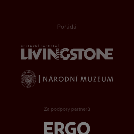
Pořádá
Za podpory partnerů