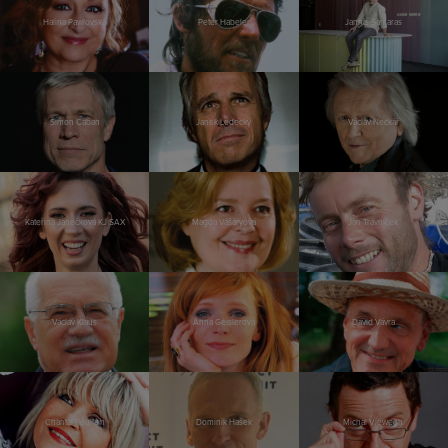
Halina Pawlovská
Peter Habeler
Jannis Samaras
Šimon Caban
Janek Ledecký
Václav Neckář
Kateřina Janečková KJ SAX
Magda Vášáryová
Jan Trávníček
Václav Klaus
Anna Geislerová
David Vávra
Chantal Poullain
Dominik Hašek
Michal Viewegh