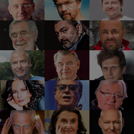
Martin Vopěnka
Dan Bárta
Martin Doktor
Michal Prokop
Daniel Hůlka
Radek Jaroš
Stanislav Bartůšek
Dominik Duka
Igor Orozovič
Jitka Čvančarová
Petr Janda
Jiří Lábus
Tomáš Hanák
Eva Holubová
Petr Nikolaev