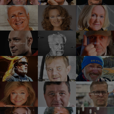
Marian Jelínek
Simona Stašová
Eva Jiřičná
Daniel Landa
Miroslav Huptych
Jiří Stivín
Milan Špalek
Petr Čtvrtníček
Jiří Kolbaba
Jana Paulová
Jiří Přibáň
David Netuka