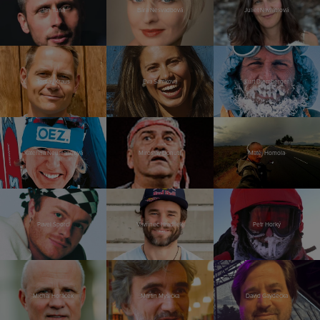
Jan Tuna
Bára Nesvadbová
Juliet Navrátilová
Tomáš Kraus
Eva Samková
Kurt Diemberger
Kateřina Neumannová
Miroslav Donutil
Matěj Homola
Pavel Šporcl
Vavřinec Hradilek
Petr Horký
Michal Horáček
Martin Myšička
David Gaydečka