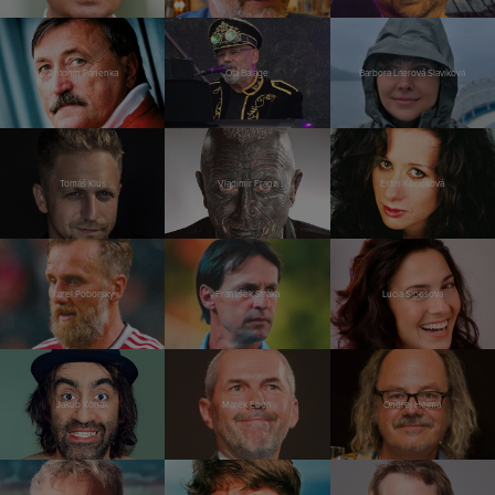
Antonín Panenka
Ota Balage
Barbora Literová Slavíková
Tomáš Klus
Vladimír Franz
Ester Kočičková
Karel Poborský
František Straka
Lucia Siposová
Jakub Kohák
Marek Eben
Ondřej Hejma