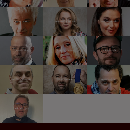
Robert Vano
Martina Kociánová
Iva Kubelková
Robert Jíša
Olga Sommerová
Lukáš Hanulák
Miroslav Táborský
Aleš Valenta
Martin Dejdar
Václav Kopta