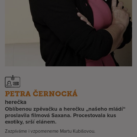
PETRA ČERNOCKÁ
herečka
Oblíbenou zpěvačku a herečku „našeho mládí“
proslavila filmová Saxana. Procestovala kus
exotiky, srší elánem.
Zazpíváme i vzpomeneme Martu Kubišovou.