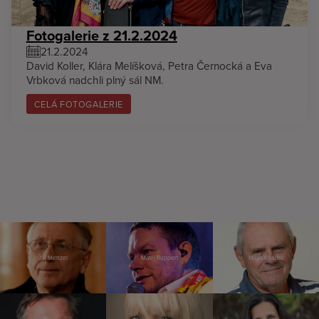
Fotogalerie z 21.2.2024
21.2.2024
David Koller, Klára Melíšková, Petra Černocká a Eva
Vrbková nadchli plný sál NM.
CELÁ FOTOGALERIE
Jiří Menzel
Matěj Ruppert
Milan Kňažko