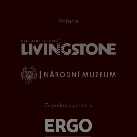
Pořádá
Za podpory partnerů