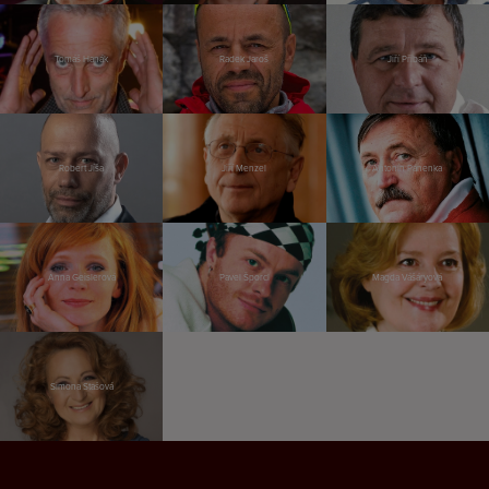
Tomáš Hanák
Radek Jaroš
Jiří Přibáň
Robert Jíša
Jiří Menzel
Antonín Panenka
Anna Geislerová
Pavel Šporcl
Magda Vášáryová
Simona Stašová