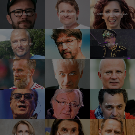
Lukáš Hanulák
Martin Doktor
Kateřina Janečková KJ SAX
Stanislav Bartůšek
Dan Bárta
Ota Balage
Karel Poborský
Robert Vano
Michal Horáček
Petr Janda
Jiří Lábus
Martin Dejdar
Martina Kociánová
Eva Holubová
Tomáš Kraus