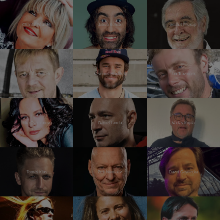
Chantal Poullain
Jakub Kohák
Michal Prokop
Petr Čtvrtníček
Vavřinec Hradilek
Jan Trávníček
Jitka Čvančarová
Daniel Landa
Václav Kopta
Tomáš Klus
Petr Nikolaev
David Gaydečka