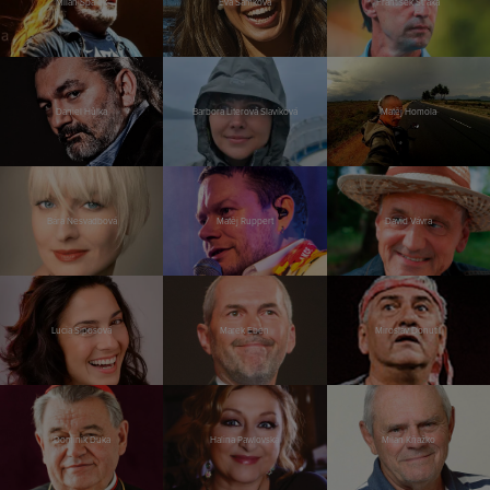
Milan Špalek
Eva Samková
František Straka
Daniel Hůlka
Barbora Literová Slavíková
Matěj Homola
Bára Nesvadbová
Matěj Ruppert
David Vávra
Lucia Siposová
Marek Eben
Miroslav Donutil
Dominik Duka
Halina Pawlovská
Milan Kňažko