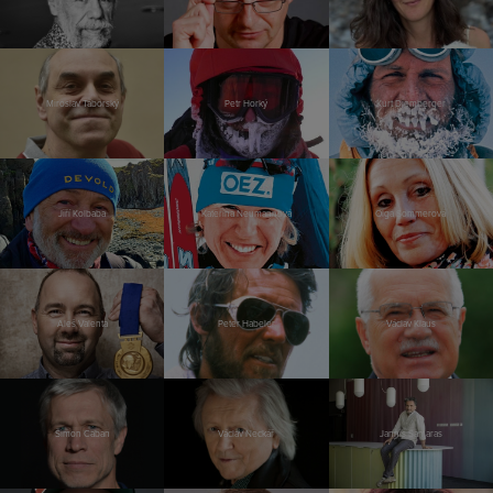
Miroslav Táborský
Petr Horký
Kurt Diemberger
Jiří Kolbaba
Kateřina Neumannová
Olga Sommerová
Aleš Valenta
Peter Habeler
Václav Klaus
Šimon Caban
Václav Neckář
Jannis Samaras