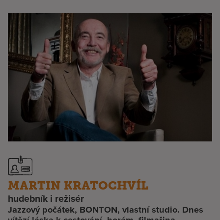
MARTIN KRATOCHVÍL
hudebník i režisér
Jazzový počátek, BONTON, vlastní studio. Dnes
vítězí láska k cestování, horám, filmařina…