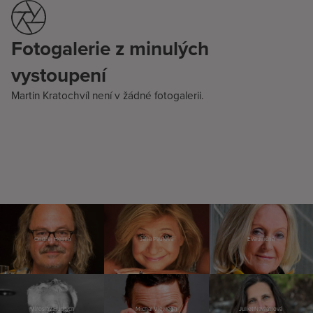
Fotogalerie z minulých
vystoupení
Martin Kratochvíl není v žádné fotogalerii.
Ondřej Hejma
Jana Paulová
Eva Jiřičná
Miroslav Huptych
Michal Viewegh
Juliet Navrátilová