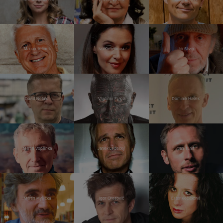
Marian Jelínek
Iva Kubelková
Jiří Stivín
David Netuka
Vladimír Franz
Dominik Hašek
Martin Vopěnka
Janek Ledecký
Jan Tuna
Martin Myšička
Igor Orozovič
Ester Kočičková