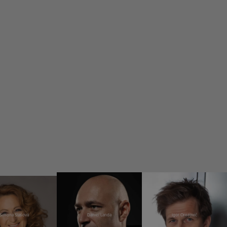
Simona Stašová
Daniel Landa
Igor Orozovič