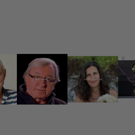
Jiří Lábus
Juliet Navrátilová