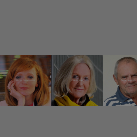
Anna Geislerová
Eva Jiřičná
Milan Kňažko