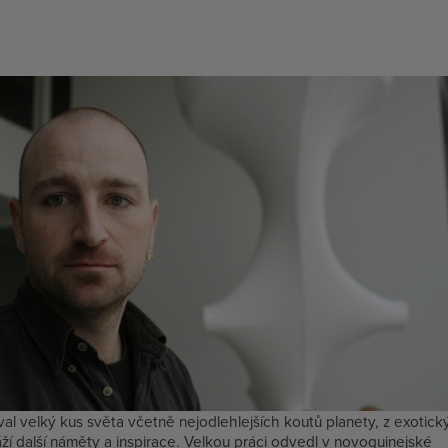
al velký kus světa včetně nejodlehlejších koutů planety, z exotick
áží další náměty a inspirace. Velkou práci odvedl v novoguinejské