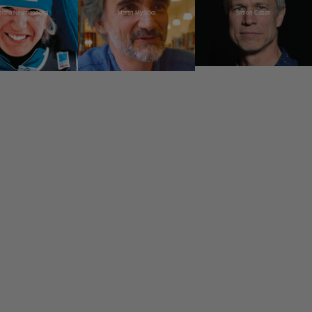
eřina Neumannová
Martin Myšička
Šimon Caban