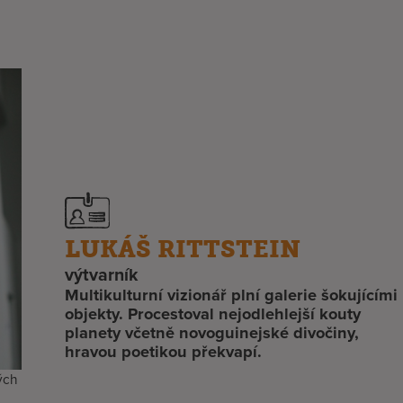
LUKÁŠ RITTSTEIN
výtvarník
Multikulturní vizionář plní galerie šokujícími
objekty. Procestoval nejodlehlejší kouty
planety včetně novoguinejské divočiny,
hravou poetikou překvapí.
ých