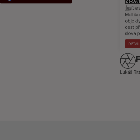
Nová 
Dat
Multiku
objekty
cest p
slova p
DETAI
F
Lukáš Ritt