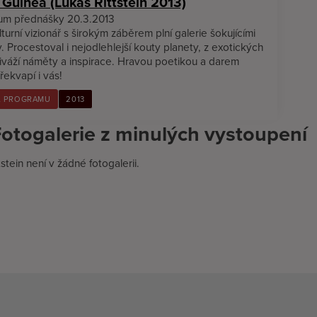
Guinea (Lukáš Rittstein 2013)
um přednášky 20.3.2013
lturní vizionář s širokým záběrem plní galerie šokujícími
. Procestoval i nejodlehlejší kouty planety, z exotických
řiváží náměty a inspirace. Hravou poetikou a darem
řekvapí i vás!
L PROGRAMU
2013
otogalerie z minulých vystoupení
stein není v žádné fotogalerii.