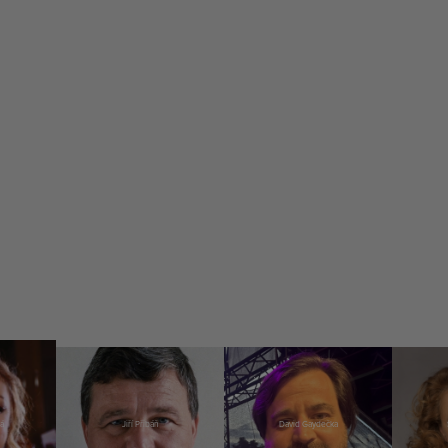
á
Jiří Přibáň
David Gaydečka