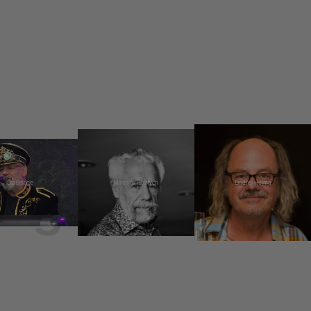
Ota Balage
Miroslav Huptych
Ondřej Hejma