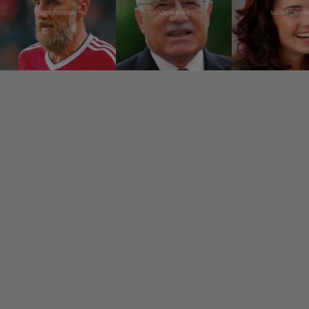
Karel Poborský
Václav Klaus
Lucia Siposová