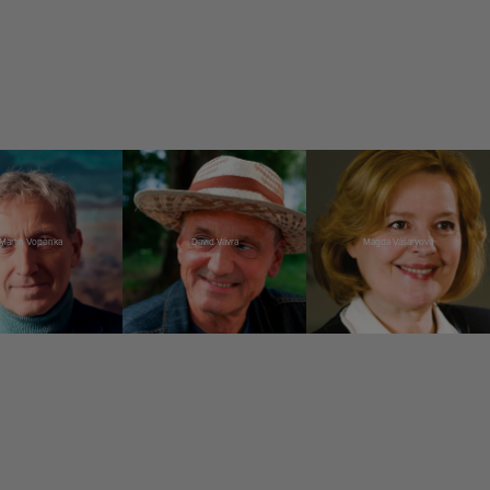
Martin Vopěnka
David Vávra
Magda Vášáryová