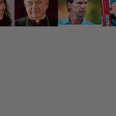
Dominik Duka
František Straka
Kat