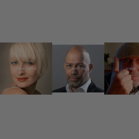
Bára Nesvadbová
Robert Jíša
Jiří Stivín