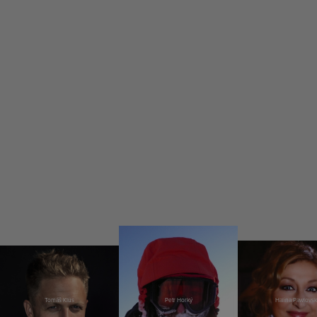
Tomáš Klus
Petr Horký
Halina Pawlovsk