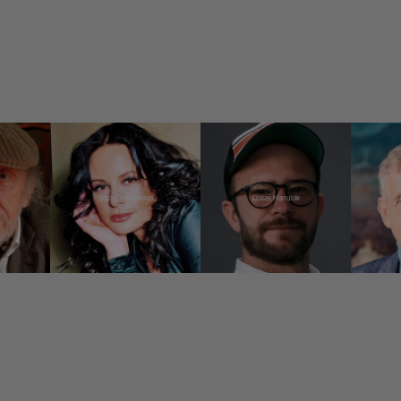
Jitka Čvančarová
Lukáš Hanulák