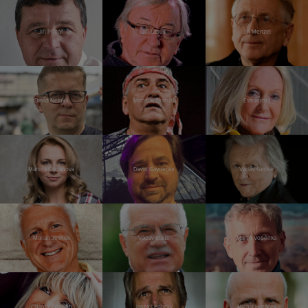
Jiří Přibáň
Jiří Lábus
Jiří Menzel
David Netuka
Miroslav Donutil
Eva Jiřičná
Martina Kociánová
David Gaydečka
Václav Neckář
Marian Jelínek
Václav Klaus
Martin Vopěnka
Chantal Poullain
Janek Ledecký
Michal Horáček