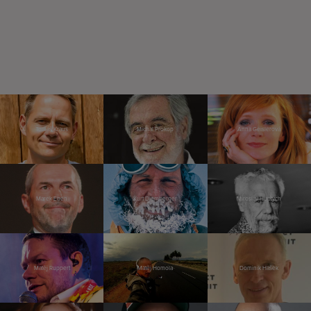
Tomáš Kraus
Michal Prokop
Anna Geislerová
Marek Eben
Kurt Diemberger
Miroslav Huptych
Matěj Ruppert
Matěj Homola
Dominik Hašek