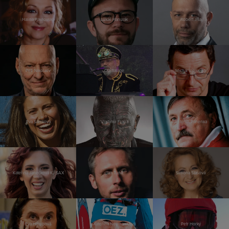
Halina Pawlovská
Lukáš Hanulák
Robert Jíša
Petr Nikolaev
Ota Balage
Michal Viewegh
Eva Samková
Vladimír Franz
Antonín Panenka
Kateřina Janečková KJ SAX
Jan Tuna
Simona Stašová
Eva Holubová
Kateřina Neumannová
Petr Horký