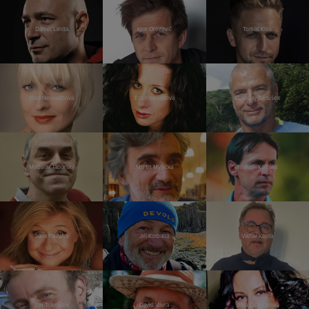
Daniel Landa
Igor Orozovič
Tomáš Klus
Bára Nesvadbová
Ester Kočičková
Stanislav Bartůšek
Miroslav Táborský
Martin Myšička
František Straka
Jana Paulová
Jiří Kolbaba
Václav Kopta
Jan Trávníček
David Vávra
Jitka Čvančarová