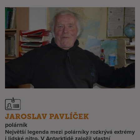
JAROSLAV PAVLÍČEK
polárník
Největší legenda mezi polárníky rozkrývá extrémy
i lidské nitro. V Antarktidě založil vlastní