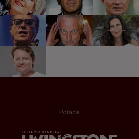
Petr Janda
Tomáš Hanák
Juliet Navrátilová
Martin Doktor
Pořádá