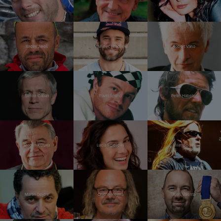
Radek Jaroš
Vavřinec Hradilek
Robert Vano
Šimon Caban
Pavel Šporcl
Peter Habeler
Dominik Duka
Lucia Siposová
Milan Špalek
Martin Dejdar
Ondřej Hejma
Aleš Valenta