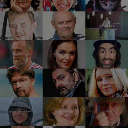
Petr Čtvrtníček
Milan Kňažko
Jannis Samaras
Karel Poborský
Iva Kubelková
Jakub Kohák
Dan Bárta
Daniel Hůlka
Olga Sommerová
Barbora Literová Slavíková
Magda Vášáryová
Jiří Stivín