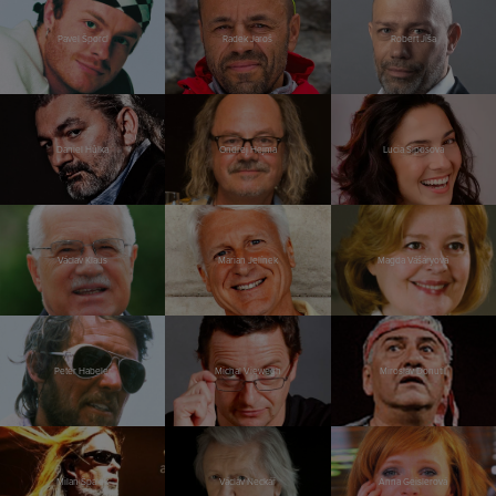
Pavel Šporcl
Radek Jaroš
Robert Jíša
Daniel Hůlka
Ondřej Hejma
Lucia Siposová
Václav Klaus
Marian Jelínek
Magda Vášáryová
Peter Habeler
Michal Viewegh
Miroslav Donutil
Milan Špalek
Václav Neckář
Anna Geislerová