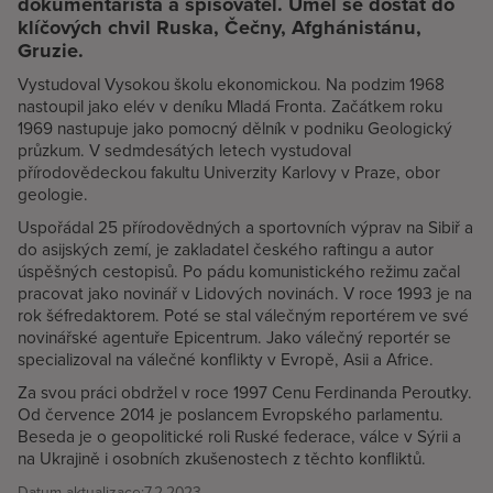
dokumentarista a spisovatel. Uměl se dostat do
klíčových chvil Ruska, Čečny, Afghánistánu,
Gruzie.
Vystudoval Vysokou školu ekonomickou. Na podzim 1968
nastoupil jako elév v deníku Mladá Fronta. Začátkem roku
1969 nastupuje jako pomocný dělník v podniku Geologický
průzkum. V sedmdesátých letech vystudoval
přírodovědeckou fakultu Univerzity Karlovy v Praze, obor
geologie.
Uspořádal 25 přírodovědných a sportovních výprav na Sibiř a
do asijských zemí, je zakladatel českého raftingu a autor
úspěšných cestopisů. Po pádu komunistického režimu začal
pracovat jako novinář v Lidových novinách. V roce 1993 je na
rok šéfredaktorem. Poté se stal válečným reportérem ve své
novinářské agentuře Epicentrum. Jako válečný reportér se
specializoval na válečné konflikty v Evropě, Asii a Africe.
Za svou práci obdržel v roce 1997 Cenu Ferdinanda Peroutky.
Od července 2014 je poslancem Evropského parlamentu.
Beseda je o geopolitické roli Ruské federace, válce v Sýrii a
na Ukrajině i osobních zkušenostech z těchto konfliktů.
Datum aktualizace:
7.2.2023