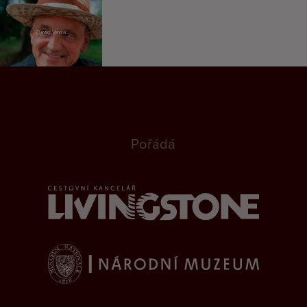
David Vávra
Pořádá