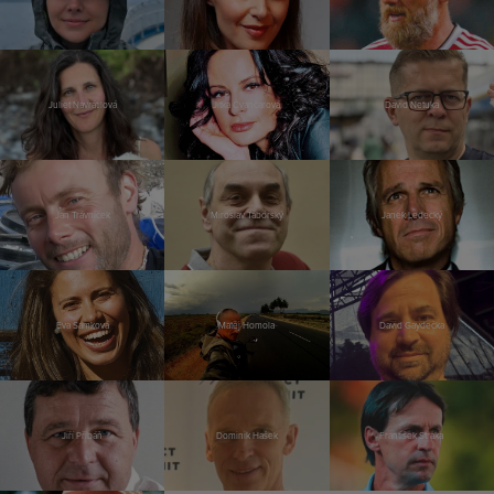
Juliet Navrátilová
Jitka Čvančarová
David Netuka
Jan Trávníček
Miroslav Táborský
Janek Ledecký
Eva Samková
Matěj Homola
David Gaydečka
Jiří Přibáň
Dominik Hašek
František Straka