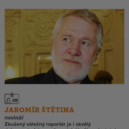
JAROMÍR ŠTĚTINA
novinář
Zkušený válečný reportér je i skvělý