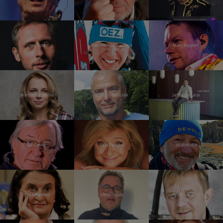
Jan Tuna
Kateřina Neumannová
Matěj Ruppert
Martina Kociánová
Stanislav Bartůšek
Jannis Samaras
Jiří Lábus
Jana Paulová
Jiří Kolbaba
Eva Holubová
Václav Kopta
Petr Čtvrtníček