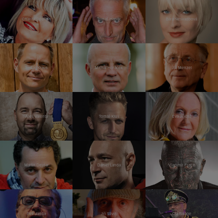
Chantal Poullain
Tomáš Hanák
Bára Nesvadbová
Tomáš Kraus
Michal Horáček
Jiří Menzel
Aleš Valenta
Tomáš Klus
Eva Jiřičná
Martin Dejdar
Daniel Landa
Vladimír Franz
Petr Janda
Jiří Stivín
Ota Balage