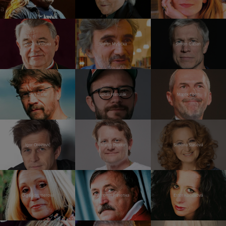
Dominik Duka
Martin Myšička
Šimon Caban
Dan Bárta
Lukáš Hanulák
Marek Eben
Igor Orozovič
Martin Doktor
Simona Stašová
Olga Sommerová
Antonín Panenka
Ester Kočičková