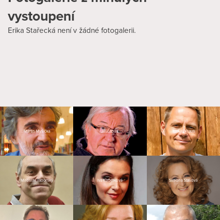
vystoupení
Erika Stařecká není v žádné fotogalerii.
Martin Myšička
Jiří Lábus
Tomáš Kraus
Miroslav Táborský
Iva Kubelková
Simona Stašová