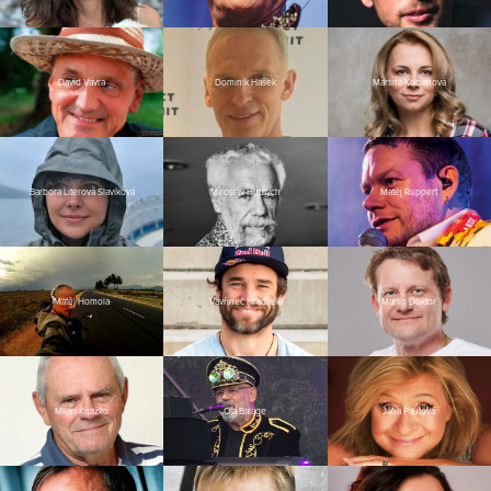
David Vávra
Dominik Hašek
Martina Kociánová
Barbora Literová Slavíková
Miroslav Huptych
Matěj Ruppert
Matěj Homola
Vavřinec Hradilek
Martin Doktor
Milan Kňažko
Ota Balage
Jana Paulová