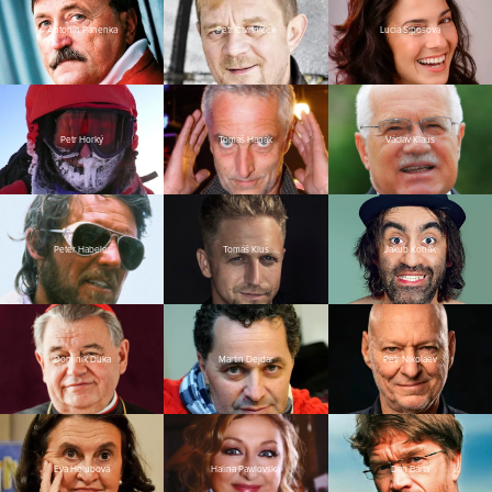
Antonín Panenka
Petr Čtvrtníček
Lucia Siposová
Petr Horký
Tomáš Hanák
Václav Klaus
Peter Habeler
Tomáš Klus
Jakub Kohák
Dominik Duka
Martin Dejdar
Petr Nikolaev
Eva Holubová
Halina Pawlovská
Dan Bárta