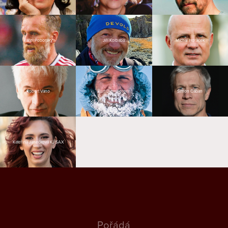
Karel Poborský
Jiří Kolbaba
Michal Horáček
Robert Vano
Kurt Diemberger
Šimon Caban
Kateřina Janečková KJ SAX
Pořádá