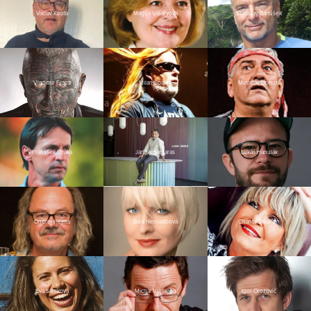
Václav Kopta
Magda Vášáryová
Stanislav Bartůšek
Vladimír Franz
Milan Špalek
Miroslav Donutil
František Straka
Jannis Samaras
Lukáš Hanulák
Ondřej Hejma
Bára Nesvadbová
Chantal Poullain
Eva Samková
Michal Viewegh
Igor Orozovič