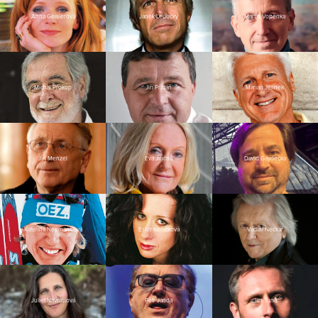
Anna Geislerová
Janek Ledecký
Martin Vopěnka
Michal Prokop
Jiří Přibáň
Marian Jelínek
Jiří Menzel
Eva Jiřičná
David Gaydečka
Kateřina Neumannová
Ester Kočičková
Václav Neckář
Juliet Navrátilová
Petr Janda
Jan Tuna