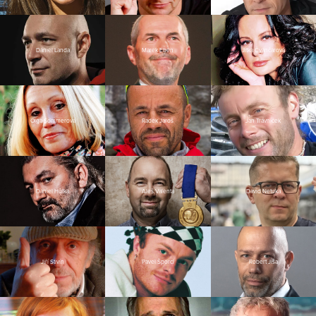
Daniel Landa
Marek Eben
Jitka Čvančarová
Olga Sommerová
Radek Jaroš
Jan Trávníček
Daniel Hůlka
Aleš Valenta
David Netuka
Jiří Stivín
Pavel Šporcl
Robert Jíša