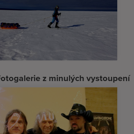
otogalerie z minulých vystoupení