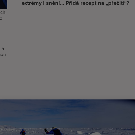
extrémy i snění… Přidá recept na „přežití“?
ách.
do
 a
nou