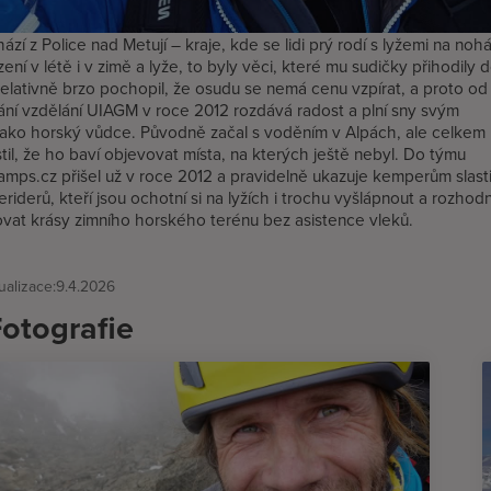
zí z Police nad Metují – kraje, kde se lidi prý rodí s lyžemi na noh
zení v létě i v zimě a lyže, to byly věci, které mu sudičky přihodily 
Relativně brzo pochopil, že osudu se nemá cenu vzpírat, a proto od
ní vzdělání UIAGM v roce 2012 rozdává radost a plní sny svým
jako horský vůdce. Původně začal s voděním v Alpách, ale celkem
istil, že ho baví objevovat místa, na kterých ještě nebyl. Do týmu
amps.cz přišel už v roce 2012 a pravidelně ukazuje kemperům slasti
eeriderů, kteří jsou ochotní si na lyžích i trochu vyšlápnout a rozhod
vat krásy zimního horského terénu bez asistence vleků.
alizace:
9.4.2026
otografie