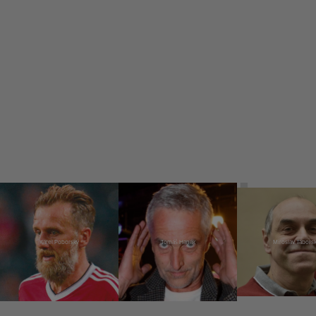
Karel Poborský
Tomáš Hanák
Miroslav Tábors