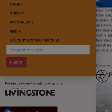
ONLINE
Daw pochá
STŘÍPKY
Hory a le
kolíbky. 
FOTOGALERIE
absolvová
klientům 
MÉDIA
rychle zj
freeridec
VŠECHNY ROČNÍKY (ARCHIV)
strasti fr
se objevo
Datum aktu
F
Pořádá cestovní kancelář Livingstone