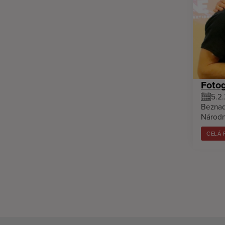
Fotog
5.2
Beznad
Národn
CELÁ 