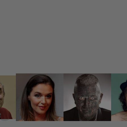
ký
Iva Kubelková
Vladimír Franz