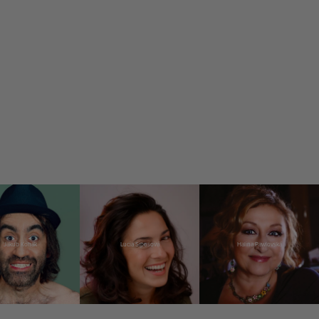
Jakub Kohák
Lucia Siposová
Halina Pawlovská