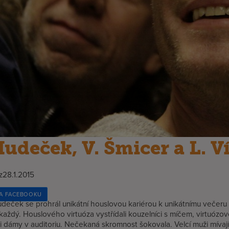
Hudeček, V. Šmicer a L. V
z
28.1.2015
NA FACEBOOKU
deček se prohrál unikátní houslovou kariérou k unikátnímu večeru
aždý. Houslového virtuóza vystřídali kouzelníci s míčem, virtuózov
 i dámy v auditoriu. Nečekaná skromnost šokovala. Velcí muži mívají 