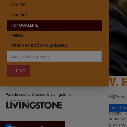
ONLINE
STŘÍPKY
FOTOGALERIE
MÉDIA
VŠECHNY ROČNÍKY (ARCHIV)
V. 
Pořádá cestovní kancelář Livingstone
Fotky 
SDÍLET 
Václav Hu
neunese k
prožívaly