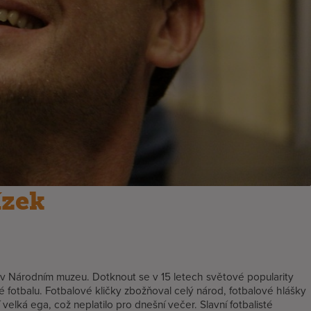
ízek
 v Národním muzeu. Dotknout se v 15 letech světové popularity
é fotbalu. Fotbalové kličky zbožňoval celý národ, fotbalové hlášky
velká ega, což neplatilo pro dnešní večer. Slavní fotbalisté