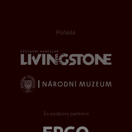
Pořádá
Za podpory partnerů