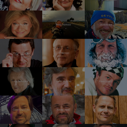
Jana Paulová
Matěj Homola
Jiří Kolbaba
Michal Viewegh
Jiří Menzel
Kurt Diemberger
Václav Neckář
Martin Myšička
Pavel Šporcl
David Gaydečka
Radek Jaroš
Tomáš Kraus