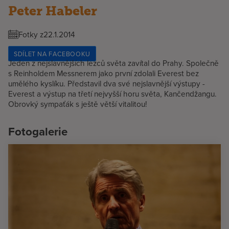
Peter Habeler
Fotky z
22.1.2014
SDÍLET NA FACEBOOKU
Jeden z nejslavnějších lezců světa zavítal do Prahy. Společně
s Reinholdem Messnerem jako první zdolali Everest bez
umělého kyslíku. Představil dva své nejslavnější výstupy -
Everest a výstup na třetí nejvyšší horu světa, Kančendžangu.
Obrovký sympaťák s ještě větší vitalitou!
Fotogalerie