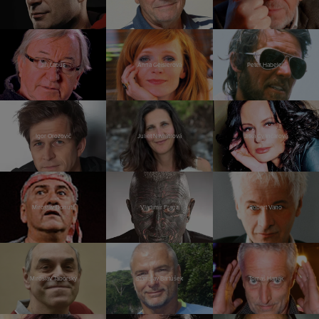
Jiří Lábus
Anna Geislerová
Peter Habeler
Igor Orozovič
Juliet Navrátilová
Jitka Čvančarová
Miroslav Donutil
Vladimír Franz
Robert Vano
Miroslav Táborský
Stanislav Bartůšek
Tomáš Hanák