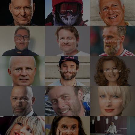
Petr Nikolaev
Petr Horký
Marian Jelínek
Václav Kopta
Martin Doktor
Karel Poborský
Michal Horáček
Vavřinec Hradilek
Simona Stašová
Robert Jíša
Jan Trávníček
Bára Nesvadbová
Chantal Poullain
Eva Holubová
Jannis Samaras