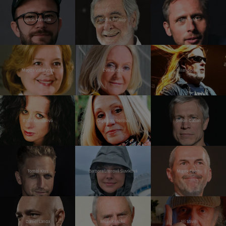
Lukáš Hanulák
Michal Prokop
Jan Tuna
Magda Vášáryová
Eva Jiřičná
Milan Špalek
Ester Kočičková
Olga Sommerová
Šimon Caban
Tomáš Klus
Barbora Literová Slavíková
Marek Eben
Daniel Landa
Milan Kňažko
Jiří Stivín