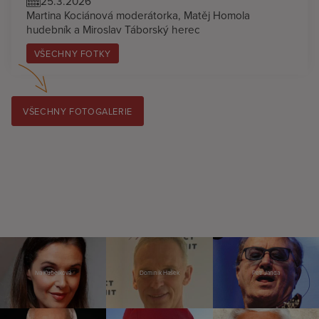
25.3.2026
Martina Kociánová moderátorka, Matěj Homola
hudebník a Miroslav Táborský herec
VŠECHNY FOTKY
VŠECHNY FOTOGALERIE
Iva Kubelková
Dominik Hašek
Petr Janda