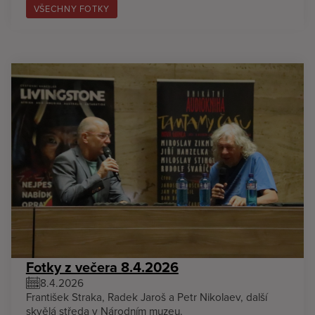
VŠECHNY FOTKY
Fotky z večera 8.4.2026
8.4.2026
František Straka, Radek Jaroš a Petr Nikolaev, další
skvělá středa v Národním muzeu.