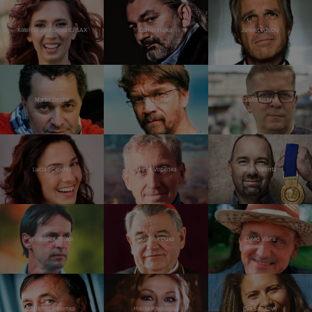
Kateřina Janečková KJ SAX
Daniel Hůlka
Janek Ledecký
Martin Dejdar
Dan Bárta
David Netuka
Lucia Siposová
Martin Vopěnka
Aleš Valenta
František Straka
Dominik Duka
David Vávra
Antonín Panenka
Halina Pawlovská
Eva Samková