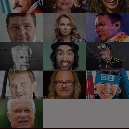
Jiří Přibáň
Martina Kociánová
Matěj Ruppert
Miroslav Huptych
Jakub Kohák
Ota Balage
Petr Čtvrtníček
Ondřej Hejma
Kateřina Neumannová
Václav Klaus