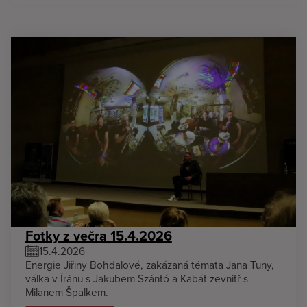
Fotky z večra 15.4.2026
15.4.2026
Energie Jiřiny Bohdalové, zakázaná témata Jana Tuny,
válka v Íránu s Jakubem Szántó a Kabát zevnitř s
Milanem Špalkem.