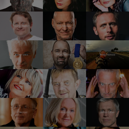
Martin Doktor
Petr Nikolaev
Jan Tuna
Robert Vano
Aleš Valenta
Matěj Homola
Chantal Poullain
Petr Čtvrtníček
Tomáš Hanák
Jiří Menzel
Eva Jiřičná
Šimon Caban