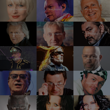
Bára Nesvadbová
Matěj Ruppert
Marian Jelínek
Václav Neckář
Martin Vopěnka
Daniel Hůlka
Ota Balage
Milan Špalek
Robert Jíša
Petr Janda
Michal Viewegh
Pavel Šporcl
Vladimír Franz
Ester Kočičková
Jitka Čvančarová