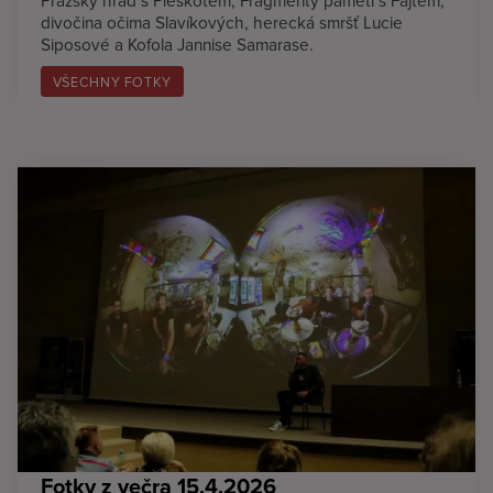
divočina očima Slavíkových, herecká smršť Lucie
Siposové a Kofola Jannise Samarase.
VŠECHNY FOTKY
Fotky z večra 15.4.2026