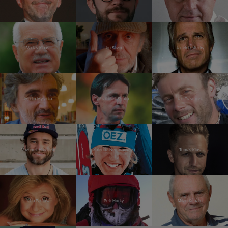
Václav Klaus
Jiří Stivín
Janek Ledecký
Martin Myšička
František Straka
Jan Trávníček
Vavřinec Hradilek
Kateřina Neumannová
Tomáš Klus
Jana Paulová
Petr Horký
Milan Kňažko