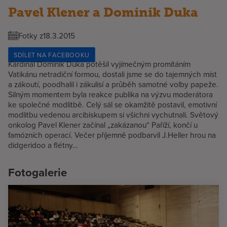
Pavel Klener a Dominik Duka
Fotky z
18.3.2015
SDÍLET NA FACEBOOKU
Kardinál Dominik Duka potěšil vyjímečným promítáním
Vatikánu netradiční formou, dostali jsme se do tajemných míst
a zákoutí, poodhalil i zákulisí a průběh samotné volby papeže.
Silným momentem byla reakce publika na výzvu moderátora
ke společné modlitbě. Celý sál se okamžitě postavil, emotivní
modlitbu vedenou arcibiskupem si všichni vychutnali. Světový
onkolog Pavel Klener začínal „zakázanou“ Paříží, končí u
famózních operací. Večer příjemně podbarvil J.Heller hrou na
didgeridoo a flétny…
Fotogalerie