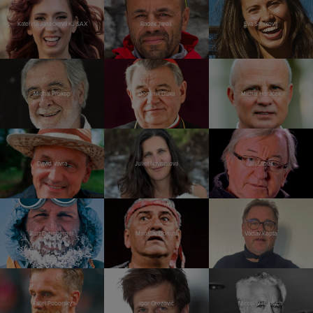
Kateřina Janečková KJ SAX
Radek Jaroš
Eva Samková
Michal Prokop
Dominik Duka
Michal Horáček
David Vávra
Juliet Navrátilová
Jiří Lábus
Kurt Diemberger
Miroslav Donutil
Václav Kopta
Karel Poborský
Igor Orozovič
Miroslav Huptych