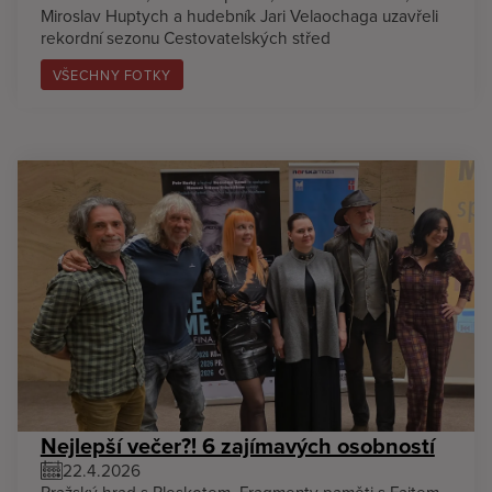
Miroslav Huptych a hudebník Jari Velaochaga uzavřeli
rekordní sezonu Cestovatelských střed
VŠECHNY FOTKY
Nejlepší večer?! 6 zajímavých osobností
22.4.2026
Pražský hrad s Pleskotem, Fragmenty paměti s Fajtem,