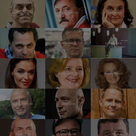
Miroslav Táborský
Antonín Panenka
Eva Holubová
Martin Dejdar
David Netuka
Jannis Samaras
Iva Kubelková
Magda Vášáryová
Simona Stašová
Stanislav Bartůšek
Daniel Landa
Tomáš Kraus
Marek Eben
Lukáš Hanulák
Jiří Přibáň