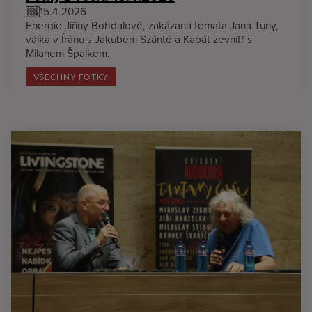
15.4.2026
Energie Jiřiny Bohdalové, zakázaná témata Jana Tuny,
válka v Íránu s Jakubem Szántó a Kabát zevnitř s
Milanem Špalkem.
VŠECHNY FOTKY