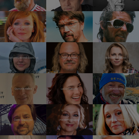
Anna Geislerová
Dan Bárta
Peter Habeler
Barbora Literová Slavíková
Ondřej Hejma
Martina Kociánová
Dominik Hašek
Lucia Siposová
Jiří Kolbaba
David Gaydečka
Halina Pawlovská
Olga Sommerová