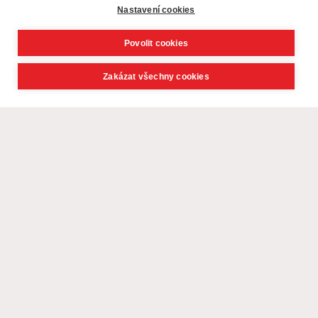
Nastavení cookies
Povolit cookies
Zakázat všechny cookies
© CK Livingstone, s. r. o. - poznávací zájezdy, exotika 2021,
webdesign
David Navrátil, Younick.cz