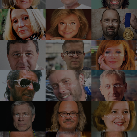
Olga Sommerová
Jana Paulová
Aleš Valenta
Jiří Přibáň
David Netuka
Anna Geislerová
Peter Habeler
Jan Trávníček
Martin Vopěnka
Šimon Caban
Ondřej Hejma
Magda Vášáryová