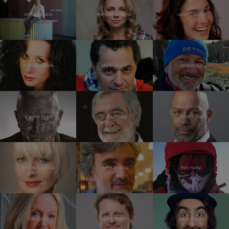
Jannis Samaras
Martina Kociánová
Lucia Siposová
Ester Kočičková
Martin Dejdar
Jiří Kolbaba
Vladimír Franz
Michal Prokop
Robert Jíša
Bára Nesvadbová
Martin Myšička
Petr Horký
Eva Jiřičná
Martin Doktor
Jakub Kohák