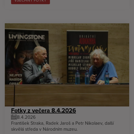
VŠECHNY FOTKY
Fotky z večera 8.4.2026
8.4.2026
František Straka, Radek Jaroš a Petr Nikolaev, další
skvělá středa v Národním muzeu.