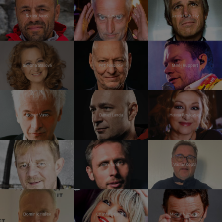
Radek Jaroš
Tomáš Hanák
Janek Ledecký
Simona Stašová
Petr Nikolaev
Matěj Ruppert
Robert Vano
Daniel Landa
Halina Pawlovská
Petr Čtvrtníček
Jan Tuna
Václav Kopta
Dominik Hašek
Chantal Poullain
Michal Viewegh