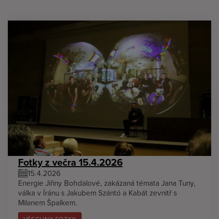
Fotky z večra 15.4.2026
15.4.2026
Energie Jiřiny Bohdalové, zakázaná témata Jana Tuny,
válka v Íránu s Jakubem Szántó a Kabát zevnitř s
Milanem Špalkem.