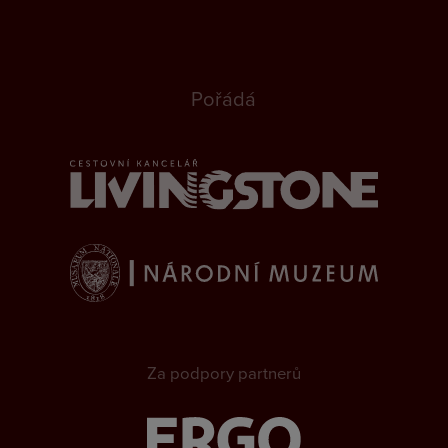
Pořádá
Za podpory partnerů