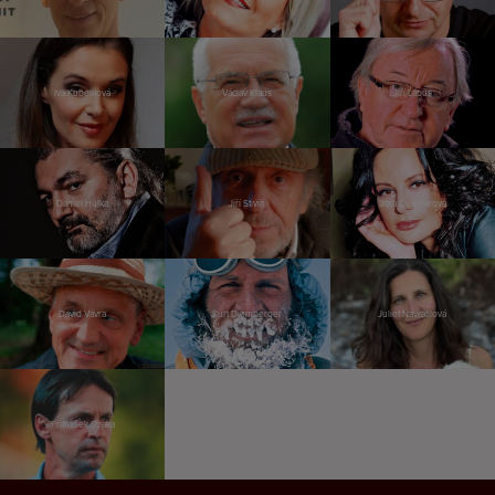
Iva Kubelková
Václav Klaus
Jiří Lábus
Daniel Hůlka
Jiří Stivín
Jitka Čvančarová
David Vávra
Kurt Diemberger
Juliet Navrátilová
František Straka