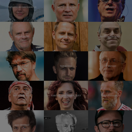
Barbora Literová Slavíková
Michal Horáček
Petr Janda
Milan Kňažko
Tomáš Kraus
Miroslav Táborský
Dan Bárta
Tomáš Klus
Jiří Menzel
Miroslav Donutil
Kateřina Janečková KJ SAX
Karel Poborský
Igor Orozovič
Miroslav Huptych
Lukáš Hanulák