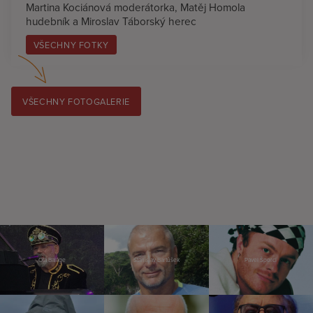
Martina Kociánová moderátorka, Matěj Homola
hudebník a Miroslav Táborský herec
VŠECHNY FOTKY
VŠECHNY FOTOGALERIE
Ota Balage
Stanislav Bartůšek
Pavel Šporcl