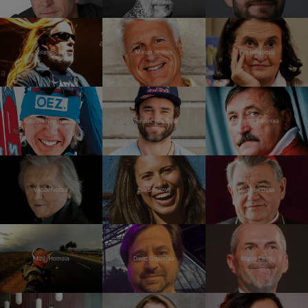
Milan Špalek
Marian Jelínek
Eva Holubová
Kateřina Neumannová
Vavřinec Hradilek
Antonín Panenka
Václav Neckář
Eva Samková
Dominik Duka
Matěj Homola
David Gaydečka
Marek Eben