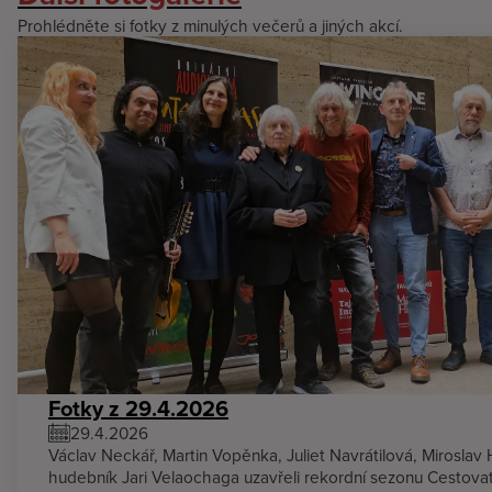
Prohlédněte si fotky z minulých večerů a jiných akcí.
Fotky z 29.4.2026
29.4.2026
Václav Neckář, Martin Vopěnka, Juliet Navrátilová, Miroslav
hudebník Jari Velaochaga uzavřeli rekordní sezonu Cestova