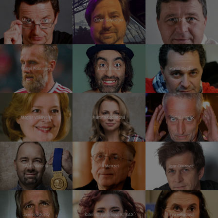
Michal Viewegh
David Gaydečka
Jiří Přibáň
Karel Poborský
Jakub Kohák
Martin Dejdar
Magda Vášáryová
Martina Kociánová
Tomáš Hanák
Aleš Valenta
Jiří Menzel
Igor Orozovič
Janek Ledecký
Kateřina Janečková KJ SAX
Eva Holubová