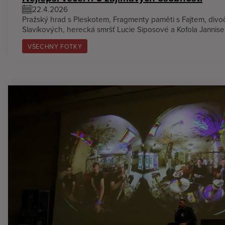
22.4.2026
Pražský hrad s Pleskotem, Fragmenty paměti s Fajtem, divo
Slavíkových, herecká smršť Lucie Siposové a Kofola Jannis
VŠECHNY FOTKY