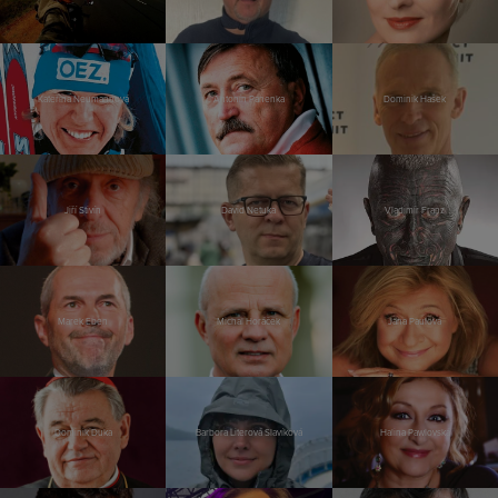
Kateřina Neumannová
Antonín Panenka
Dominik Hašek
Jiří Stivín
David Netuka
Vladimír Franz
Marek Eben
Michal Horáček
Jana Paulová
Dominik Duka
Barbora Literová Slavíková
Halina Pawlovská