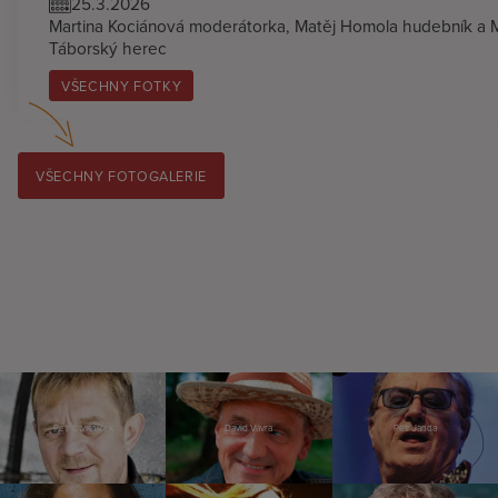
25.3.2026
Martina Kociánová moderátorka, Matěj Homola hudebník a M
Táborský herec
VŠECHNY FOTKY
VŠECHNY FOTOGALERIE
Petr Čtvrtníček
David Vávra
Petr Janda