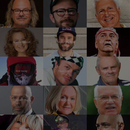
Ondřej Hejma
Lukáš Hanulák
Marian Jelínek
Simona Stašová
Vavřinec Hradilek
Miroslav Donutil
Petr Horký
Pavel Šporcl
Milan Kňažko
Robert Jíša
Eva Jiřičná
Václav Klaus
Chantal Poullain
Ota Balage
Daniel Landa