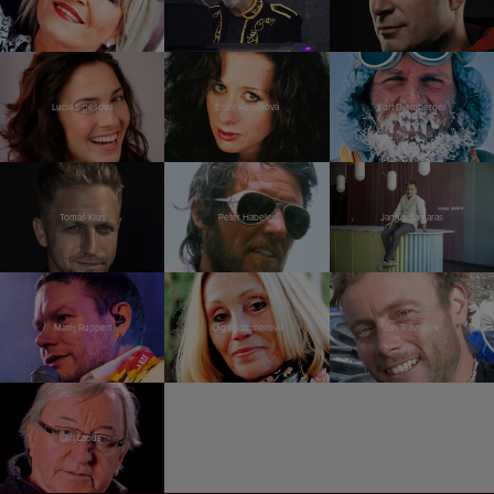
Lucia Siposová
Ester Kočičková
Kurt Diemberger
Tomáš Klus
Peter Habeler
Jannis Samaras
Matěj Ruppert
Olga Sommerová
Jan Trávníček
Jiří Lábus