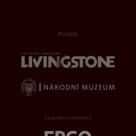
Pořádá
Za podpory partnerů