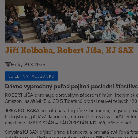
Jiří Kolbaba, Robert Jíša, KJ SAX
Fotky z
9.3.2026
SDÍLET NA FACEBOOKU
Dávno vyprodaný pořad pojímá poslední šťastlivc
ROBERT JÍŠA ohromuje obrovským záběrem filmům, kterým sklád
Amazonii navštívil 15 x. CD 5 Tibeťanů prodal neuvěřitelných 120
JIRKA KOLBABA promítá parádní průřez Tichomoří, co jsme proži
Livingstone, přidává Japonsko, kam odlétám lyžovat příští týden.
chystáme UZBEKISTÁN – TÁDŽIKISTÁN 1-12.září, přidejte se!
Smyslná KJ SAX přijíždí přímo z koncertu a promítá svá líbivá fot