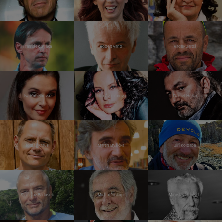
František Straka
Robert Vano
Radek Jaroš
Iva Kubelková
Jitka Čvančarová
Daniel Hůlka
Tomáš Kraus
Martin Myšička
Jiří Kolbaba
Stanislav Bartůšek
Michal Prokop
Miroslav Huptych