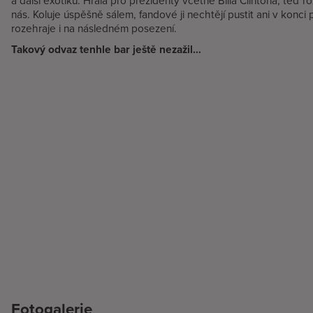
a další exotiku. Hrála pro prezidenty včetně Billa Clintona, teď r
nás. Koluje úspěšně sálem, fandové ji nechtějí pustit ani v konci
rozehraje i na následném posezení.
Takový odvaz tenhle bar ještě nezažil…
Fotogalerie