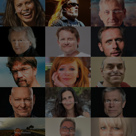
Eva Samková
Milan Špalek
Martin Vopěnka
Václav Neckář
Martin Doktor
Jan Tuna
Dan Bárta
Anna Geislerová
Miroslav Táborský
Petr Nikolaev
Juliet Navrátilová
Šimon Caban
Matěj Homola
Václav Kopta
Bára Nesvadbová