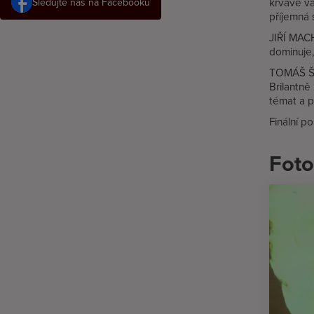
krvavé va
Sledujte nás na Facebooku
příjemná 
JIŘÍ MACH
dominuje,
TOMÁŠ ŠEB
Brilantně
témat a p
Finální 
Foto