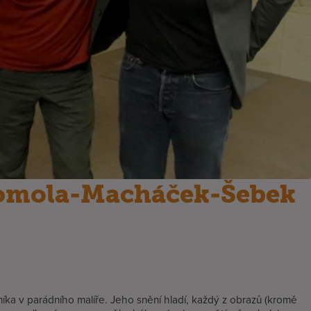
Homola-Macháček-Šebek
 v parádního malíře. Jeho snění hladí, každý z obrazů (kromě