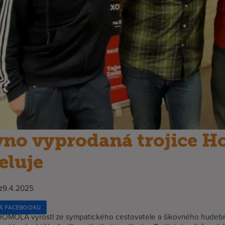
no vyprodaná trojice 
eluje
z
9.4.2025
NA FACEBOOKU
MOLA vyrostl ze sympatického cestovatele a šikovného hudebníka