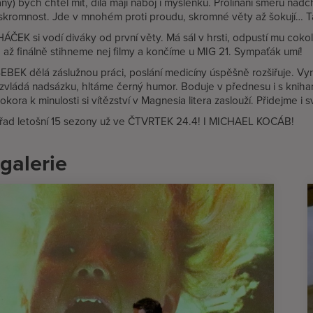
ny) bych chtěl mít, díla mají náboj i myšlenku. Prolínání směrů n
skromnost. Jde v mnohém proti proudu, skromné věty až šokují… T
ÁČEK si vodí diváky od první věty. Má sál v hrsti, odpustí mu cokoli.
 až finálně stihneme nej filmy a končíme u MIG 21. Sympaťák umí!
EK dělá záslužnou práci, poslání medicíny úspěšně rozšiřuje. Vyros
 zvládá nadsázku, hltáme černý humor. Boduje v přednesu i s kni
okora k minulosti si vítězství v Magnesia litera zaslouží. Přidejme i
pořad letošní 15 sezony už ve ČTVRTEK 24.4! I MICHAEL KOCÁB!
galerie