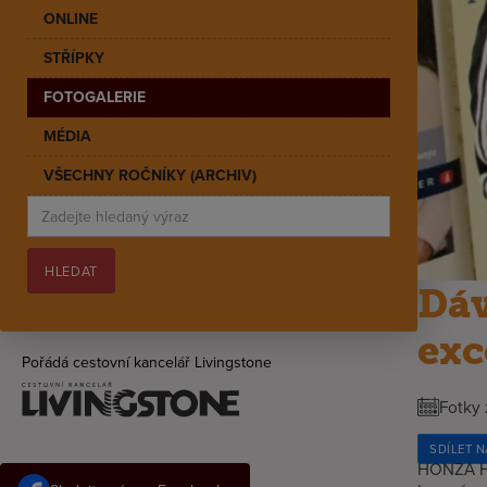
ONLINE
STŘÍPKY
FOTOGALERIE
MÉDIA
VŠECHNY ROČNÍKY (ARCHIV)
Dáv
exc
Pořádá cestovní kancelář Livingstone
Fotky 
SDÍLET 
HONZA HO