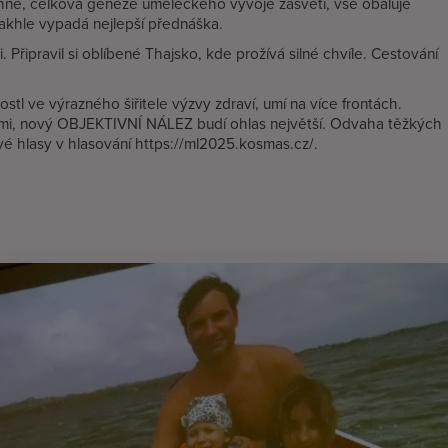
adchne, celková geneze uměleckého vývoje zasvětí, vše obaluje
akhle vypadá nejlepší přednáška.
 Připravil si oblíbené Thajsko, kde prožívá silné chvíle. Cestování
tl ve výrazného šiřitele výzvy zdraví, umí na více frontách.
hami, nový OBJEKTIVNÍ NÁLEZ budí ohlas největší. Odvaha těžkých
 své hlasy v hlasování https://ml2025.kosmas.cz/.