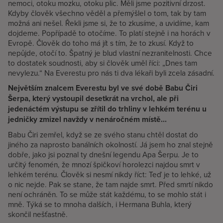
nemoci, otoku mozku, otoku plic. Měli jsme pozitivní drzost.
Kdyby člověk všechno věděl a přemýšlel o tom, tak by tam
možná ani nešel. Řekli jsme si, že to zkusíme, a uvidíme, kam
dojdeme. Popřípadě to otočíme. To platí stejně i na horách v
Evropě. Člověk do toho má jít s tím, že to zkusí. Když to
nepůjde, otočí to. Špatný je blud vlastní nezranitelnosti. Chce
to dostatek soudnosti, aby si člověk uměl říci: „Dnes tam
nevylezu.“ Na Everestu pro nás ti dva lékaři byli zcela zásadní.
Největším znalcem Everestu byl ve své době Babu Čiri
Šerpa, který vystoupil desetkrát na vrchol, ale při
jedenáctém výstupu se zřítil do trhliny v lehkém terénu u
jedničky zmizel navždy v nenáročném místě...
Babu Čiri zemřel, když se ze svého stanu chtěl dostat do
jiného za naprosto banálních okolností. Já jsem ho znal stejně
dobře, jako jsi poznal ty dnešní legendu Apa Šerpu. Je to
určitý fenomén, že mnozí špičkoví horolezci najdou smrt v
lehkém terénu. Člověk si nesmí nikdy říct: Teď je to lehké, už
o nic nejde. Pak se stane, že tam najde smrt. Před smrtí nikdo
není ochráněn. To se může stát každému, to se mohlo stát i
mně. Týká se to mnoha dalších, i Hermana Buhla, který
skončil nešťastně.