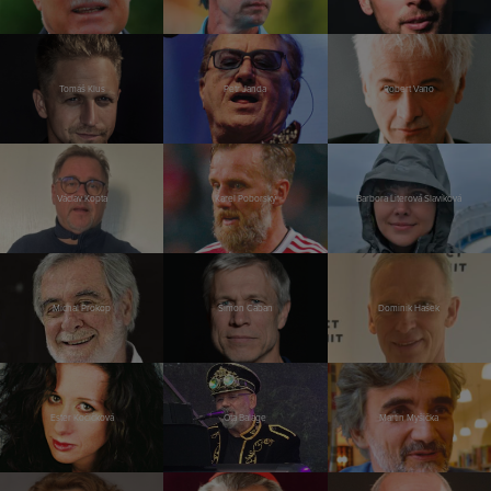
Tomáš Klus
Petr Janda
Robert Vano
Václav Kopta
Karel Poborský
Barbora Literová Slavíková
Michal Prokop
Šimon Caban
Dominik Hašek
Ester Kočičková
Ota Balage
Martin Myšička