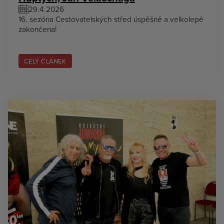
29.4.2026
16. sezóna Cestovatelských střed úspěšně a velkolepě
zakončena!
CELÝ ČLÁNEK