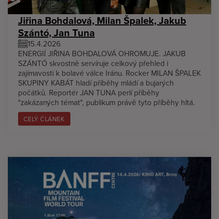
Jiřina Bohdalová, Milan Špalek, Jakub
Szántó, Jan Tuna
15.4.2026
ENERGIÍ JIŘINA BOHDALOVÁ OHROMUJE. JAKUB
SZÁNTÓ skvostně servíruje celkový přehled i
zajímavosti k bolavé válce Iránu. Rocker MILAN ŠPALEK
SKUPINY KABÁT hladí příběhy mládí a bujarých
počátků. Reportér JAN TUNA perlí příběhy
"zakázaných témat", publikum právě tyto příběhy hltá.
CELÝ ČLÁNEK