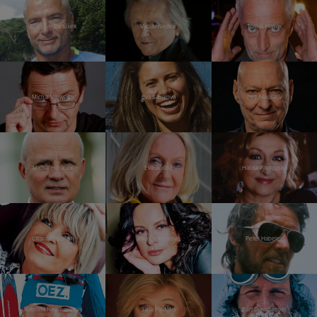
Stanislav Bartůšek
Václav Neckář
Tomáš Hanák
Michal Viewegh
Eva Samková
Petr Nikolaev
Michal Horáček
Eva Jiřičná
Halina Pawlovská
Chantal Poullain
Jitka Čvančarová
Peter Habeler
Kateřina Neumannová
Jana Paulová
Kurt Diemberger