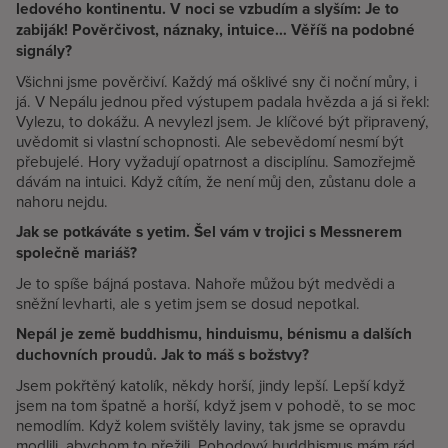
ledového kontinentu. V noci se vzbudím a slyším: Je to
zabiják! Pověrčivost, náznaky, intuice… Věříš na podobné
signály?
Všichni jsme pověrčiví. Každý má ošklivé sny či noční můry, i
já. V Nepálu jednou před výstupem padala hvězda a já si řekl:
Vylezu, to dokážu. A nevylezl jsem. Je klíčové být připravený,
uvědomit si vlastní schopnosti. Ale sebevědomí nesmí být
přebujelé. Hory vyžadují opatrnost a disciplínu. Samozřejmě
dávám na intuici. Když cítím, že není můj den, zůstanu dole a
nahoru nejdu.
Jak se potkáváte s yetim. Šel vám v trojici s Messnerem
společně mariáš?
Je to spíše bájná postava. Nahoře můžou být medvědi a
sněžní levharti, ale s yetim jsem se dosud nepotkal.
Nepál je země buddhismu, hinduismu, bénismu a dalších
duchovních proudů. Jak to máš s božstvy?
Jsem pokřtěný katolík, někdy horší, jindy lepší. Lepší když
jsem na tom špatně a horší, když jsem v pohodě, to se moc
nemodlím. Když kolem svištěly laviny, tak jsme se opravdu
modlili, abychom to přežili. Pohodový buddhismus mám rád,