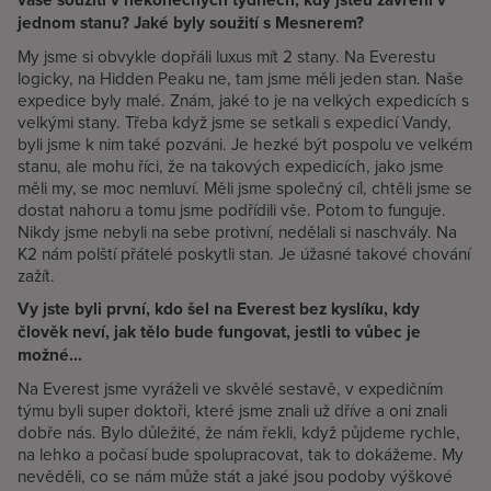
jednom stanu? Jaké byly soužití s Mesnerem?
My jsme si obvykle dopřáli luxus mít 2 stany. Na Everestu
logicky, na Hidden Peaku ne, tam jsme měli jeden stan. Naše
expedice byly malé. Znám, jaké to je na velkých expedicích s
velkými stany. Třeba když jsme se setkali s expedicí Vandy,
byli jsme k nim také pozváni. Je hezké být pospolu ve velkém
stanu, ale mohu říci, že na takových expedicích, jako jsme
měli my, se moc nemluví. Měli jsme společný cíl, chtěli jsme se
dostat nahoru a tomu jsme podřídili vše. Potom to funguje.
Nikdy jsme nebyli na sebe protivní, nedělali si naschvály. Na
K2 nám polští přátelé poskytli stan. Je úžasné takové chování
zažít.
Vy jste byli první, kdo šel na Everest bez kyslíku, kdy
člověk neví, jak tělo bude fungovat, jestli to vůbec je
možné...
Na Everest jsme vyráželi ve skvělé sestavě, v expedičním
týmu byli super doktoři, které jsme znali už dříve a oni znali
dobře nás. Bylo důležité, že nám řekli, když půjdeme rychle,
na lehko a počasí bude spolupracovat, tak to dokážeme. My
nevěděli, co se nám může stát a jaké jsou podoby výškové