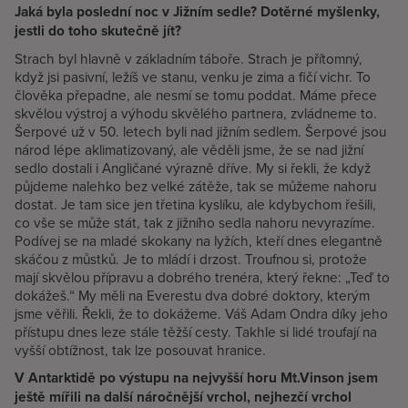
Jaká byla poslední noc v Jižním sedle? Dotěrné myšlenky,
jestli do toho skutečně jít?
Strach byl hlavně v základním táboře. Strach je přítomný,
když jsi pasivní, ležíš ve stanu, venku je zima a fičí vichr. To
člověka přepadne, ale nesmí se tomu poddat. Máme přece
skvělou výstroj a výhodu skvělého partnera, zvládneme to.
Šerpové už v 50. letech byli nad jižním sedlem. Šerpové jsou
národ lépe aklimatizovaný, ale věděli jsme, že se nad jižní
sedlo dostali i Angličané výrazně dříve. My si řekli, že když
půjdeme nalehko bez velké zátěže, tak se můžeme nahoru
dostat. Je tam sice jen třetina kyslíku, ale kdybychom řešili,
co vše se může stát, tak z jižního sedla nahoru nevyrazíme.
Podívej se na mladé skokany na lyžích, kteří dnes elegantně
skáčou z můstků. Je to mládí i drzost. Troufnou si, protože
mají skvělou přípravu a dobrého trenéra, který řekne: „Teď to
dokážeš.“ My měli na Everestu dva dobré doktory, kterým
jsme věřili. Řekli, že to dokážeme. Váš Adam Ondra díky jeho
přístupu dnes leze stále těžší cesty. Takhle si lidé troufají na
vyšší obtížnost, tak lze posouvat hranice.
V Antarktidě po výstupu na nejvyšší horu Mt.Vinson jsem
ještě mířili na další náročnější vrchol, nejhezčí vrchol