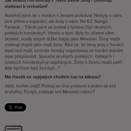
Jak velkou roli sehrály v Tvém životě ženy? Ovlivňují
motivaci k vrcholům?
Naštěstí jsem se v horách s ženami potkával. Nebyly s námi
sice přímo v expedici, ale lezly s námi. Na K2, Nanga
Parabat… Třikrát jsem se potkal s týmem čtyř skvělých
polských horolezkyň, Vanda a spol. Byly to úžasné silné
ženské, nosily stejně těžké bágly jako Messner. Ženy muže
motivují stejně jako muži ženy. Říká se, že ženy jsou v horách
lepší než muži, protože ženský organismus se horám dokáže
lépe přizpůsobit. Spousta skvělých polských, italských i
českých horolezkyň je úspěšných. Ženy k životu mužů patří.
Kde bychom bez žen byli...?
Má člověk ve vypjatých chvílích čas na zábavu?
Jistě, tenhle znáš? Potkají se dva yettiové a jeden se ptá
druhého: Poslyš, existuje ten Messner vůbec?