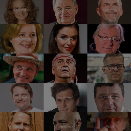
Simona Stašová
Dominik Duka
Marek Eben
Magda Vášáryová
Iva Kubelková
Jiří Lábus
David Vávra
Miroslav Donutil
David Netuka
Martin Doktor
Igor Orozovič
Jiří Přibáň
Tomáš Kraus
Daniel Landa
Jiří Stivín