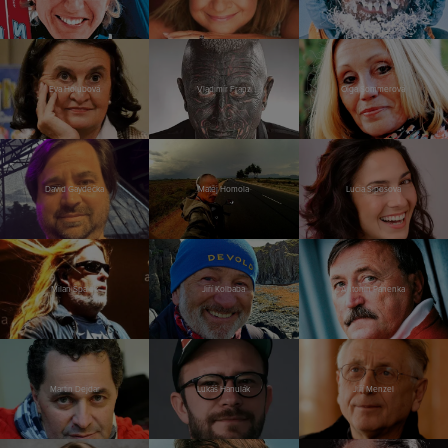
Eva Holubová
Vladimír Franz
Olga Sommerová
David Gaydečka
Matěj Homola
Lucia Siposová
Milan Špalek
Jiří Kolbaba
Antonín Panenka
Martin Dejdar
Lukáš Hanulák
Jiří Menzel