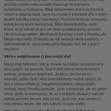
protože odmítá válku a násilí. Imponuje mi tolerance
buddhismu a hinduismu. Miluji náboženství, která na člověka
netlačí a odpírají násilí. Jsem vychován v katolické víře a znám
skvělé katolíky kněze i horolezce. Poslední kniha je věnována
katolickému knězi Herbertovi. Mám doma Buddhu vedle
Krista. Kvůli válkám je pro mě islám problematický, protože
cíle dosahuje násilím. Mnohokrát jsem byl v Indii a Nepálu, ale
Nepál mám radši. V Nepálu se mě nesnaží nikdo podvést, v
Indii mnohokrát. Jsem velký přítel Nepálu, hor, lidí a jejich
smyšlení.
Věříš v nadpřirozeno či jiné vnější síly?
Mnozí znají fenomén, kdy je člověk na hranici možností i sil a
něco přijde, co pomůže. Nad 8 000 metry tento fenomén
existuje, popsali ho Angličané. Zažili to i jiní horolezci,
rakouští, polští, čeští. Nad osmi kilometry možná zažiješ, že
tam s tebou někdo je, imaginární postava. Jakýsi anděl
strážný, který člověku pomůže. Je to ezoterické, ale ne úplně
mimo. Stalo se mnohokrát, že mi v těžkých situacích nahoře
někdo pomohl. Nevím, kdo to byl. Jestli ten, kdo zemřel či
můj tatínek, nevím. Ale tam nahoře to byla realita.