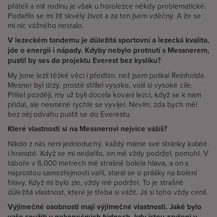
přáteli a mít rodinu je však u horolezce někdy problematické.
Podařilo se mi žít skvělý život a za ten jsem vděčný. A že se
mi nic vážného nestalo.
V lezeckém tandemu je důležitá sportovní a lezecká kvalita,
jde o energii i nápady. Kdyby nebylo protnutí s Messnerem,
pustil by ses do projektu Everest bez kyslíku?
My jsme lezli těžké věci i předtím, než jsem potkal Reinholda.
Mesner byl drzý, prostě střílel vysoko, volil si vysoké cíle.
Přišel později, my už byli docela kovaní lezci, když se k nám
přidal, ale nesmírně rychle se vyvíjel. Nevím, zda bych měl
bez něj odvahu pustit se do Everestu.
Které vlastnosti si na Messnerovi nejvíce vážíš?
Nikdo z nás není jednoduchý, každý máme své stránky kulaté
i hranaté. Když se mi nedařilo, on mě vždy podržel, pomohl. V
táboře v 6,000 metrech mě strašně bolela hlava, a on s
naprostou samozřejmostí vařil, staral se o prášky na bolení
hlavy. Když mi bylo zle, vždy mě podržel. To je strašně
důležitá vlastnost, které je třeba si vážit. Já si toho vždy cenil.
Výjimečné osobnosti mají výjimečné vlastnosti. Jaké bylo
vaše soužití v nekonečných týdnech, kdy jsteu zavřeni v