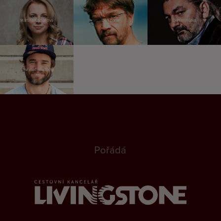
Martina Kociánová
Dan Bárta
Daniel Hůlka
Vavřinec Hradilek
Pořádá