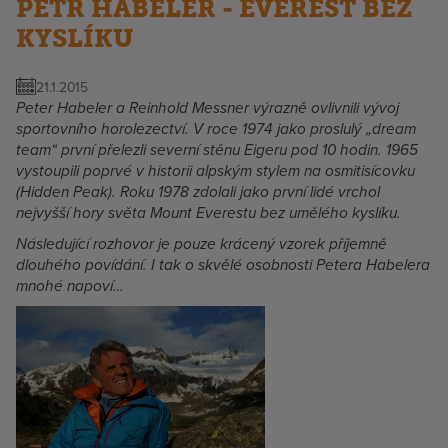
PETR HABELER - EVEREST BEZ
KYSLÍKU
21.1.2015
Peter Habeler a Reinhold Messner výrazně ovlivnili vývoj
sportovního horolezectví. V roce 1974 jako proslulý „dream
team“ první přelezli severní stěnu Eigeru pod 10 hodin. 1965
vystoupili poprvé v historii alpským stylem na osmitisícovku
(Hidden Peak). Roku 1978 zdolali jako první lidé vrchol
nejvyšší hory světa Mount Everestu bez umělého kyslíku.
Následující rozhovor je pouze krácený vzorek příjemně
dlouhého povídání. I tak o skvělé osobnosti Petera Habelera
mnohé napoví…