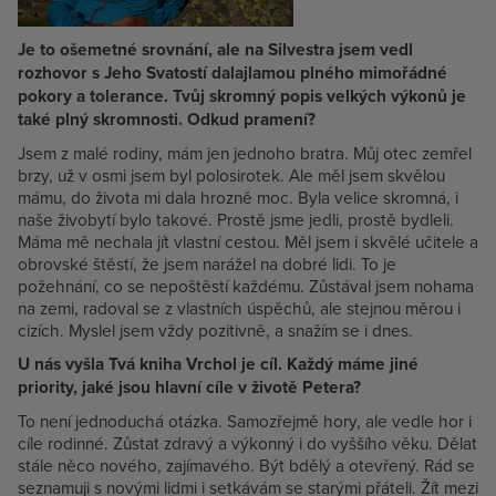
Je to ošemetné srovnání, ale na Silvestra jsem vedl
rozhovor s Jeho Svatostí dalajlamou plného mimořádné
pokory a tolerance. Tvůj skromný popis velkých výkonů je
také plný skromnosti. Odkud pramení?
Jsem z malé rodiny, mám jen jednoho bratra. Můj otec zemřel
brzy, už v osmi jsem byl polosirotek. Ale měl jsem skvělou
mámu, do života mi dala hrozně moc. Byla velice skromná, i
naše živobytí bylo takové. Prostě jsme jedli, prostě bydleli.
Máma mě nechala jít vlastní cestou. Měl jsem i skvělé učitele a
obrovské štěstí, že jsem narážel na dobré lidi. To je
požehnání, co se nepoštěstí každému. Zůstával jsem nohama
na zemi, radoval se z vlastních úspěchů, ale stejnou měrou i
cizích. Myslel jsem vždy pozitivně, a snažím se i dnes.
U nás vyšla Tvá kniha Vrchol je cíl. Každý máme jiné
priority, jaké jsou hlavní cíle v životě Petera?
To není jednoduchá otázka. Samozřejmě hory, ale vedle hor i
cíle rodinné. Zůstat zdravý a výkonný i do vyššího věku. Dělat
stále něco nového, zajímavého. Být bdělý a otevřený. Rád se
seznamuji s novými lidmi i setkávám se starými přáteli. Žít mezi