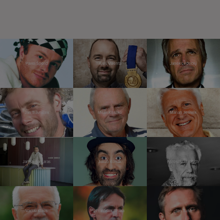
Pavel Šporcl
Aleš Valenta
Janek Ledecký
Jan Trávníček
Milan Kňažko
Marian Jelínek
Jannis Samaras
Jakub Kohák
Miroslav Huptych
Václav Klaus
František Straka
Jan Tuna