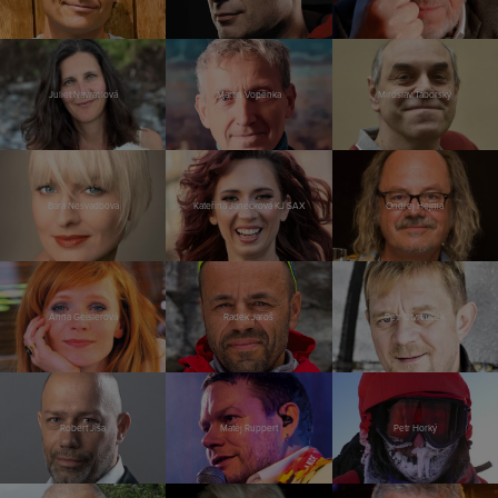
Juliet Navrátilová
Martin Vopěnka
Miroslav Táborský
Bára Nesvadbová
Kateřina Janečková KJ SAX
Ondřej Hejma
Anna Geislerová
Radek Jaroš
Petr Čtvrtníček
Robert Jíša
Matěj Ruppert
Petr Horký